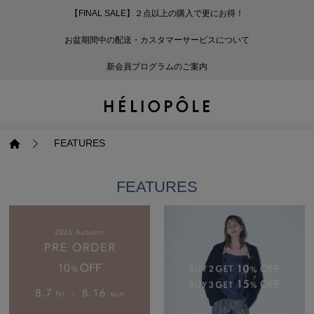
【FINAL SALE】２点以上の購入で更にお得！
戻る
戻る
戻る
戻る
戻る
戻る
戻る
戻る
戻る
戻る
戻る
戻る
戻る
戻る
戻る
戻る
戻る
戻る
戻る
戻る
戻る
お盆期間中の配送・カスタマーサービスについて
ログイン
ALL
ログイン
ALL
ジャケット・アウター
ALL
ALL（93）
ALL（599）
ALL（169）
ALL（90）
ALL（68）
ALL（59）
ALL（47）
ALL（116）
ALL（29）
ALL
ALL
ALL
ALL
ALL
ALL
新会員プログラムのご案内
新規会員登録
ジャケット・アウター
新規会員登録
ジャケット・アウター
トップス
ジャケット・アウター
コート（29）
Tシャツ・カットソー
パンツ（169）
スカート（90）
ワンピース（68）
サンダル（31）
トートバッグ（22）
傘（10）
ネックレス（9）
コート
Tシャツ・カットソ
サンダル
トートバッグ
傘
ネックレス
トップス
トップス
パンツ
トップス
ジャケット（34）
シャツ・ブラウス（1
パンプス（4）
ショルダーバッグ（
帽子（19）
ピアス・イヤリング
ジャケット
シャツ・ブラウス
パンプス
ショルダーバッグ
帽子
ピアス・イヤリング
FEATURES
パンツ
パンツ
スカート
パンツ
ブルゾン（25）
ニット（166）
ブーツ（6）
かごバッグ（1）
ヘアアクセサリー（
その他アクセサリー
ブルゾン
ニット
ブーツ
かごバッグ
ヘアアクセサリー
その他アクセサリー
FEATURES
スカート
スカート
ワンピース
スカート
ダウンジャケット（
スウェット（9）
スニーカー（3）
その他バッグ（9）
スカーフ・ストール
ダウンジャケット
スウェット
スニーカー
その他バッグ
スカーフ・ストール
（41）
ワンピース
ワンピース
シューズ
ワンピース
フーディ（6）
バレエシューズ（8）
フーディ
バレエシューズ
ベルト
ベルト（11）
バッグ
バッグ
バッグ
シューズ
ベスト・ジレ（30）
レザーシューズ（1）
ベスト・ジレ
レザーシューズ
グローブ
グローブ（6）