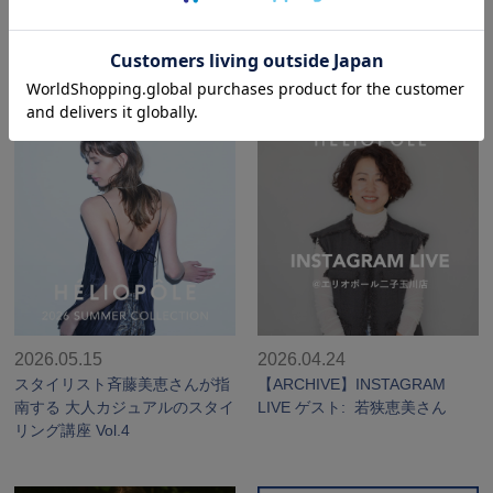
"Smart Summer SETUP" 知性
スタイリスト佐藤佳菜子さんが
と心地よさを纏う、夏のモダ
エリオポール代官山にご来店
ン・ユニフォーム
2026.05.15
2026.04.24
スタイリスト斉藤美恵さんが指
【ARCHIVE】INSTAGRAM
南する 大人カジュアルのスタイ
LIVE ゲスト: 若狭恵美さん
リング講座 Vol.4