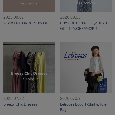
シューズ
シューズ
ファッション雑貨
バッグ
その他トップス（21
その他シューズ（2）
その他トップス
その他シューズ
ソックス・レッグウ
ソックス・レッグウェ
2026.08.07
2026.08.03
アクセサリー
アクセサリー
アクセサリー
ファッション雑貨
その他
26AW PRE ORDER 10%OFF
BUY2 GET 10％OFF／BUY3
その他（2）
GET 15％OFF開催中！
ファッション雑貨
ファッション雑貨
アクセサリー
2026.07.22
2026.07.07
Breezy Chic Dresses
Letroyes Logo T-Shirt & Tote
Bag