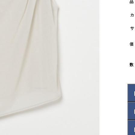
品
カ
サ
価
数