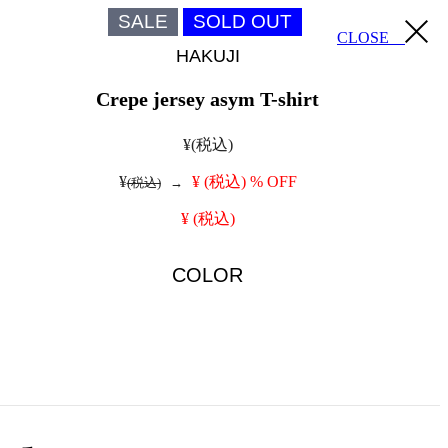
SALE
SOLD OUT
CLOSE
HAKUJI
Crepe jersey asym T-shirt
¥
(税込)
¥
¥
(税込)
% OFF
(税込)
→
¥
(税込)
COLOR