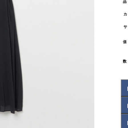
品
カ
サ
価
数