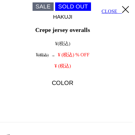
SALE
SOLD OUT
CLOSE
HAKUJI
Crepe jersey overalls
¥
(税込)
¥
¥
(税込)
% OFF
(税込)
→
¥
(税込)
COLOR