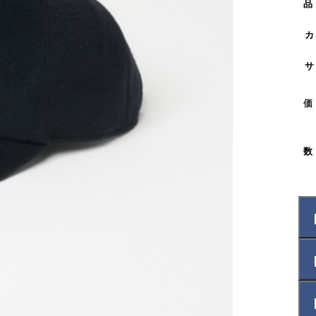
品
カ
サ
価
数