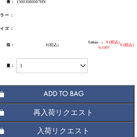
 番：
13003080067HN
 ラ ー ：
 イ ズ ：
¥
¥
(税込)
(税込)
→
 格：
¥
(税込)
¥
(税込)
% OFF
1
 量：
再入荷リクエスト
入荷リクエスト