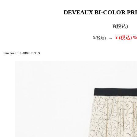
DEVEAUX BI-COLOR PRI
¥
(税込)
¥
¥
(税込)
%
(税込)
→
Item No.13003080067HN