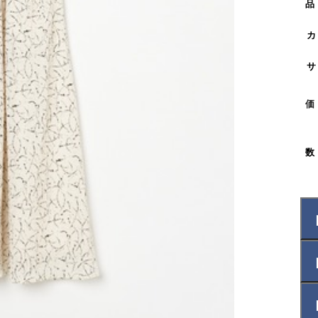
品
カ
サ
価
数