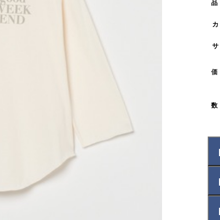
品
カ
サ
価
数