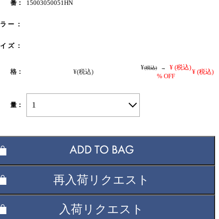
 番：
15003050051HN
 ラ ー ：
 イ ズ ：
¥
¥
(税込)
(税込)
→
 格：
¥
(税込)
¥
(税込)
% OFF
1
 量：
再入荷リクエスト
入荷リクエスト