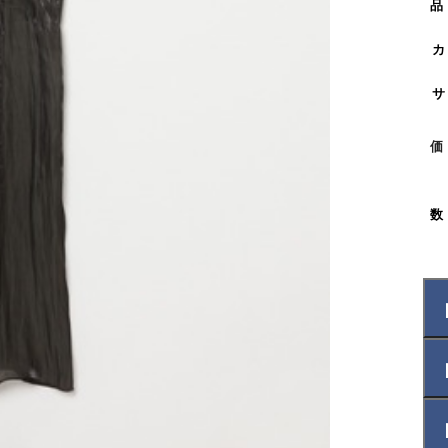
品
カ
サ
価
数