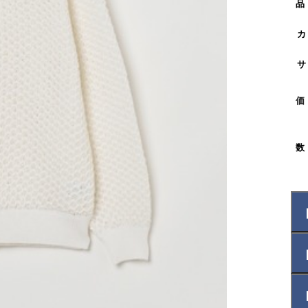
品
カ
サ
価
数