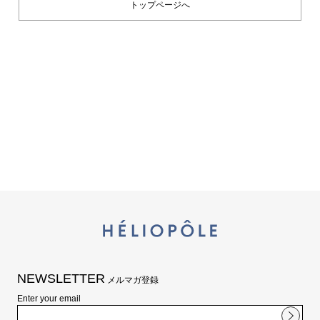
トップページへ
シューズ
シューズ
ファッション雑貨
バッグ
その他トップス（21
その他シューズ（2）
その他トップス
その他シューズ
ソックス・レッグウ
ソックス・レッグウェ
アクセサリー
アクセサリー
アクセサリー
ファッション雑貨
その他
その他（2）
ファッション雑貨
ファッション雑貨
アクセサリー
NEWSLETTER
メルマガ登録
Enter your email