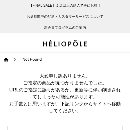
【FINAL SALE】２点以上の購入で更にお得！
戻る
戻る
戻る
戻る
戻る
戻る
戻る
戻る
戻る
戻る
戻る
戻る
戻る
戻る
戻る
戻る
戻る
戻る
戻る
戻る
戻る
お盆期間中の配送・カスタマーサービスについて
ログイン
ALL
ログイン
ALL
ジャケット・アウター
ALL
ALL（93）
ALL（601）
ALL（168）
ALL（89）
ALL（65）
ALL（59）
ALL（47）
ALL（115）
ALL（29）
ALL
ALL
ALL
ALL
ALL
ALL
新会員プログラムのご案内
新規会員登録
ジャケット・アウター
新規会員登録
ジャケット・アウター
トップス
ジャケット・アウター
コート（29）
Tシャツ・カットソー
パンツ（168）
スカート（89）
ワンピース（65）
サンダル（31）
トートバッグ（22）
傘（10）
ネックレス（9）
コート
Tシャツ・カットソ
サンダル
トートバッグ
傘
ネックレス
トップス
トップス
パンツ
トップス
ジャケット（34）
シャツ・ブラウス（1
パンプス（4）
ショルダーバッグ（
帽子（19）
ピアス・イヤリング
ジャケット
シャツ・ブラウス
パンプス
ショルダーバッグ
帽子
ピアス・イヤリング
Not Found
パンツ
パンツ
スカート
パンツ
ブルゾン（25）
ニット（168）
ブーツ（6）
かごバッグ（1）
ヘアアクセサリー（
その他アクセサリー
ブルゾン
ニット
ブーツ
かごバッグ
ヘアアクセサリー
その他アクセサリー
大変申し訳ありません。
ご指定の商品が見つかりませんでした。
スカート
スカート
ワンピース
スカート
ダウンジャケット（
スウェット（9）
スニーカー（3）
その他バッグ（9）
スカーフ・ストール
ダウンジャケット
スウェット
スニーカー
その他バッグ
スカーフ・ストール
URLのご指定に誤りがあるか、更新等に伴い削除され
（41）
てしまった可能性があります。
お手数とは思いますが、下記リンクからサイトへ移動
ワンピース
ワンピース
シューズ
ワンピース
フーディ（6）
バレエシューズ（8）
フーディ
バレエシューズ
ベルト
してください。
ベルト（10）
バッグ
バッグ
バッグ
シューズ
ベスト・ジレ（30）
レザーシューズ（1）
ベスト・ジレ
レザーシューズ
グローブ
グローブ（6）