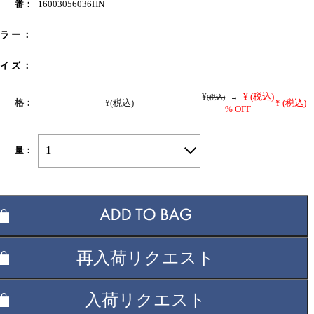
 番：
16003056036HN
 ラ ー ：
 イ ズ ：
¥
¥
(税込)
(税込)
→
 格：
¥
(税込)
¥
(税込)
% OFF
1
 量：
再入荷リクエスト
入荷リクエスト