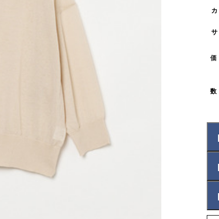
カ
サ
価
数