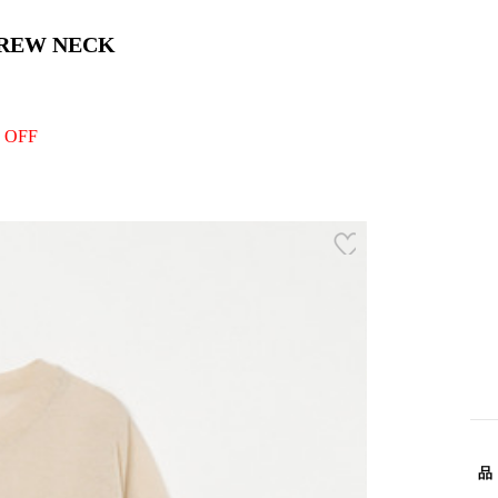
CREW NECK
 OFF
品