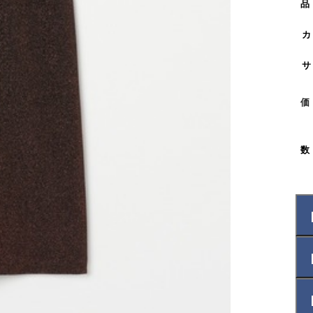
品
カ
サ
価
数