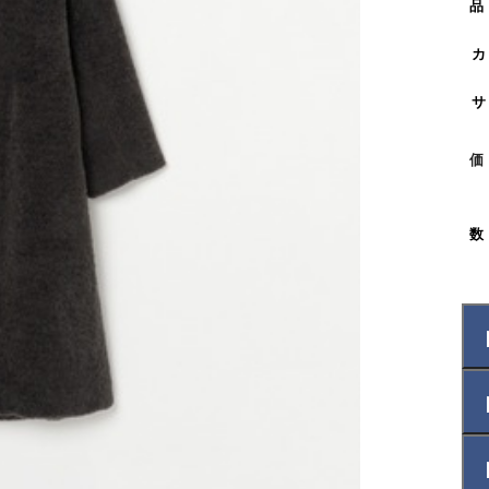
品
カ
サ
価
数