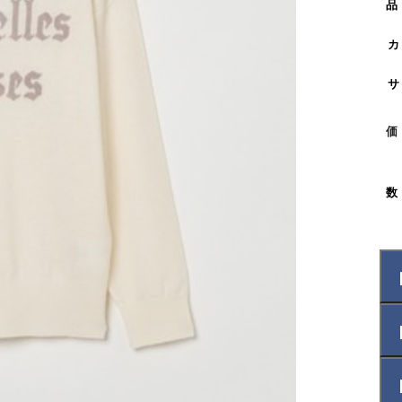
品
カ
サ
価
数