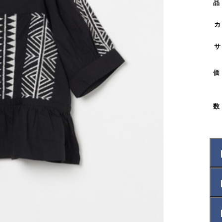
品
カ
サ
価
数