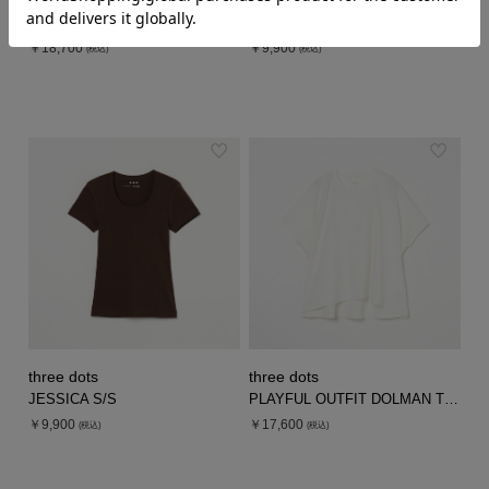
HELIOPOLE
three dots
SILKY TWILL TEE BLOUSE
JESSICA S/S
￥18,700
￥9,900
(税込)
(税込)
three dots
three dots
JESSICA S/S
PLAYFUL OUTFIT DOLMAN TEE
￥9,900
￥17,600
(税込)
(税込)