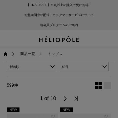
【FINAL SALE】２点以上の購入で更にお得！
戻る
戻る
戻る
戻る
戻る
戻る
戻る
戻る
戻る
戻る
戻る
戻る
戻る
戻る
戻る
戻る
戻る
戻る
戻る
戻る
戻る
お盆期間中の配送・カスタマーサービスについて
ログイン
ALL
ログイン
ALL
ジャケット・アウター
ALL
ALL（93）
ALL（601）
ALL（169）
ALL（90）
ALL（68）
ALL（59）
ALL（47）
ALL（116）
ALL（29）
ALL
ALL
ALL
ALL
ALL
ALL
新会員プログラムのご案内
新規会員登録
ジャケット・アウター
新規会員登録
ジャケット・アウター
トップス
ジャケット・アウター
コート（29）
Tシャツ・カットソー
パンツ（169）
スカート（90）
ワンピース（68）
サンダル（31）
トートバッグ（22）
傘（10）
ネックレス（9）
コート
Tシャツ・カットソ
サンダル
トートバッグ
傘
ネックレス
トップス
トップス
パンツ
トップス
ジャケット（34）
シャツ・ブラウス（1
パンプス（4）
ショルダーバッグ（
帽子（19）
ピアス・イヤリング
ジャケット
シャツ・ブラウス
パンプス
ショルダーバッグ
帽子
ピアス・イヤリング
商品一覧
トップス
パンツ
パンツ
スカート
パンツ
ブルゾン（25）
ニット（168）
ブーツ（6）
かごバッグ（1）
ヘアアクセサリー（
その他アクセサリー
ブルゾン
ニット
ブーツ
かごバッグ
ヘアアクセサリー
その他アクセサリー
新着順
60件
スカート
スカート
ワンピース
スカート
ダウンジャケット（
スウェット（9）
スニーカー（3）
その他バッグ（9）
スカーフ・ストール
ダウンジャケット
スウェット
スニーカー
その他バッグ
スカーフ・ストール
599件
（41）
ワンピース
ワンピース
シューズ
ワンピース
フーディ（6）
バレエシューズ（8）
フーディ
バレエシューズ
ベルト
1 of 10
ベルト（11）
NEW
NEW
バッグ
バッグ
バッグ
シューズ
ベスト・ジレ（30）
レザーシューズ（1）
ベスト・ジレ
レザーシューズ
グローブ
グローブ（6）