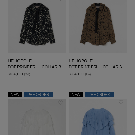
シューズ
シューズ
ファッション雑貨
バッグ
その他トップス（21
その他シューズ（2）
その他トップス
その他シューズ
ソックス・レッグウ
ソックス・レッグウェ
アクセサリー
アクセサリー
アクセサリー
ファッション雑貨
その他
その他（2）
ファッション雑貨
ファッション雑貨
アクセサリー
HELIOPOLE
HELIOPOLE
DOT PRINT FRILL COLLAR BLOUSE
DOT PRINT FRILL COLLAR BLOUSE
￥34,100
￥34,100
(税込)
(税込)
NEW
PRE ORDER
NEW
PRE ORDER