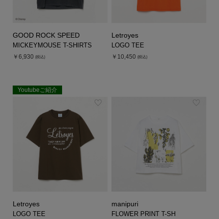
GOOD ROCK SPEED
Letroyes
MICKEYMOUSE T-SHIRTS
LOGO TEE
￥6,930
￥10,450
(税込)
(税込)
Youtubeご紹介
Letroyes
manipuri
LOGO TEE
FLOWER PRINT T-SH