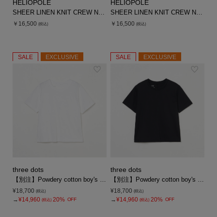
HELIOPOLE
HELIOPOLE
SHEER LINEN KNIT CREW NECK
SHEER LINEN KNIT CREW NECK
￥16,500
￥16,500
(税込)
(税込)
SALE
EXCLUSIVE
SALE
EXCLUSIVE
three dots
three dots
【別注】Powdery cotton boy's alex
【別注】Powdery cotton boy's alex
¥18,700
¥18,700
(税込)
(税込)
→
¥14,960
20%
→
¥14,960
20%
OFF
OFF
(税込)
(税込)