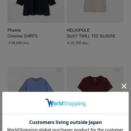
Pheeta
HELIOPOLE
Christine SHIRTS
SILKY TWILL TEE BLOUSE
￥38,940
￥18,700
(税込)
(税込)