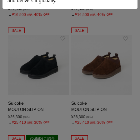
TULI SANDAL
TULI SANDAL
¥27,500
¥27,500
(税込)
(税込)
→
¥16,500
40%
→
¥16,500
40%
OFF
OFF
(税込)
(税込)
SALE
SALE
Suicoke
Suicoke
MOUTON SLIP ON
MOUTON SLIP ON
¥36,300
¥36,300
(税込)
(税込)
→
¥25,410
30%
→
¥25,410
30%
OFF
OFF
(税込)
(税込)
SALE
Youtubeご紹介
SALE