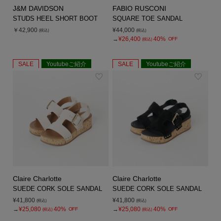
J&M DAVIDSON
FABIO RUSCONI
STUDS HEEL SHORT BOOT
SQUARE TOE SANDAL
￥42,900
¥44,000
(税込)
(税込)
→
¥26,400
40%
OFF
(税込)
SALE
Youtubeご紹介
SALE
Youtubeご紹介
Claire Charlotte
Claire Charlotte
SUEDE CORK SOLE SANDAL
SUEDE CORK SOLE SANDAL
¥41,800
¥41,800
(税込)
(税込)
→
¥25,080
40%
→
¥25,080
40%
OFF
OFF
(税込)
(税込)