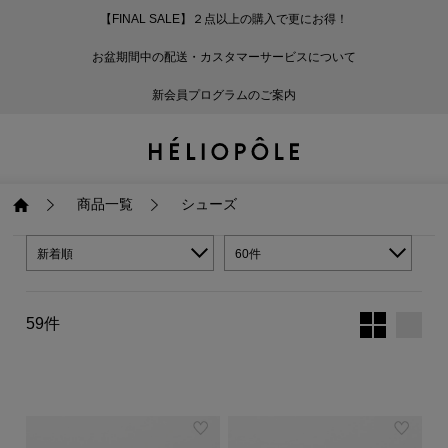
【FINAL SALE】２点以上の購入で更にお得！
戻る
戻る
戻る
戻る
戻る
戻る
戻る
戻る
戻る
戻る
戻る
戻る
戻る
戻る
戻る
戻る
戻る
戻る
戻る
戻る
戻る
お盆期間中の配送・カスタマーサービスについて
ログイン
ALL
ログイン
ALL
ジャケット・アウター
ALL
ALL（93）
ALL（601）
ALL（169）
ALL（90）
ALL（67）
ALL（59）
ALL（47）
ALL（116）
ALL（29）
ALL
ALL
ALL
ALL
ALL
ALL
新会員プログラムのご案内
新規会員登録
ジャケット・アウター
新規会員登録
ジャケット・アウター
トップス
ジャケット・アウター
コート（29）
Tシャツ・カットソー
パンツ（169）
スカート（90）
ワンピース（67）
サンダル（31）
トートバッグ（22）
傘（10）
ネックレス（9）
コート
Tシャツ・カットソ
サンダル
トートバッグ
傘
ネックレス
トップス
トップス
パンツ
トップス
ジャケット（34）
シャツ・ブラウス（1
パンプス（4）
ショルダーバッグ（
帽子（19）
ピアス・イヤリング
ジャケット
シャツ・ブラウス
パンプス
ショルダーバッグ
帽子
ピアス・イヤリング
商品一覧
シューズ
パンツ
パンツ
スカート
パンツ
ブルゾン（25）
ニット（168）
ブーツ（6）
かごバッグ（1）
ヘアアクセサリー（
その他アクセサリー
ブルゾン
ニット
ブーツ
かごバッグ
ヘアアクセサリー
その他アクセサリー
新着順
60件
スカート
スカート
ワンピース
スカート
ダウンジャケット（
スウェット（9）
スニーカー（3）
その他バッグ（9）
スカーフ・ストール
ダウンジャケット
スウェット
スニーカー
その他バッグ
スカーフ・ストール
59件
（41）
ワンピース
ワンピース
シューズ
ワンピース
フーディ（6）
バレエシューズ（8）
フーディ
バレエシューズ
ベルト
ベルト（11）
バッグ
バッグ
バッグ
シューズ
ベスト・ジレ（30）
レザーシューズ（1）
ベスト・ジレ
レザーシューズ
グローブ
グローブ（6）