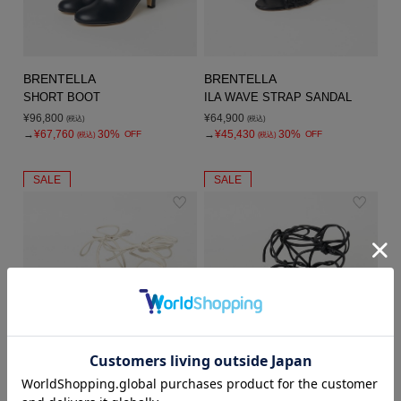
BRENTELLA
BRENTELLA
SHORT BOOT
ILA WAVE STRAP SANDAL
¥96,800
¥64,900
(税込)
(税込)
→
¥67,760
30%
→
¥45,430
30%
OFF
OFF
(税込)
(税込)
SALE
SALE
A.EMERY
A.EMERY