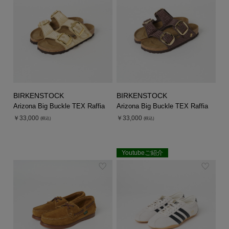
シューズ
シューズ
ファッション雑貨
バッグ
その他トップス（21
その他シューズ（2）
その他トップス
その他シューズ
ソックス・レッグウ
ソックス・レッグウェ
アクセサリー
アクセサリー
アクセサリー
ファッション雑貨
その他
その他（2）
ファッション雑貨
ファッション雑貨
アクセサリー
BIRKENSTOCK
BIRKENSTOCK
Arizona Big Buckle TEX Raffia
Arizona Big Buckle TEX Raffia
￥33,000
￥33,000
(税込)
(税込)
Youtubeご紹介