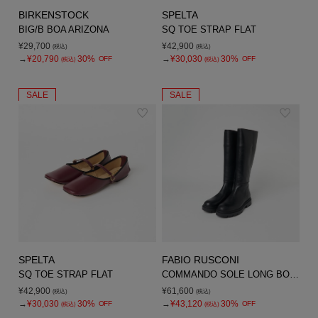
BIRKENSTOCK
SPELTA
BIG/B BOA ARIZONA
SQ TOE STRAP FLAT
¥29,700
¥42,900
(税込)
(税込)
→
¥20,790
30%
→
¥30,030
30%
OFF
OFF
(税込)
(税込)
SALE
SALE
SPELTA
FABIO RUSCONI
SQ TOE STRAP FLAT
COMMANDO SOLE LONG BOOT
¥42,900
¥61,600
(税込)
(税込)
→
¥30,030
30%
→
¥43,120
30%
OFF
OFF
(税込)
(税込)