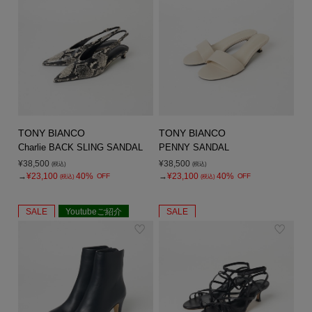
TONY BIANCO
TONY BIANCO
Charlie BACK SLING SANDAL
PENNY SANDAL
¥38,500
¥38,500
(税込)
(税込)
→
¥23,100
40%
→
¥23,100
40%
OFF
OFF
(税込)
(税込)
SALE
Youtubeご紹介
SALE