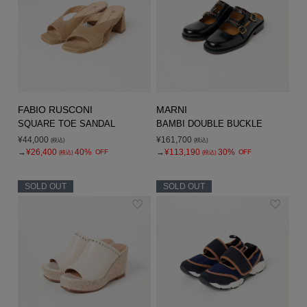
FABIO RUSCONI
MARNI
SQUARE TOE SANDAL
BAMBI DOUBLE BUCKLE
¥44,000
¥161,700
(税込)
(税込)
→
¥26,400
40%
→
¥113,190
30%
OFF
OFF
(税込)
(税込)
SOLD OUT
SOLD OUT