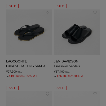
SALE
SALE
LAOCOONTE
J&M DAVIDSON
LUDA SOFIA TONG SANDAL
Crossover Sandals
¥27,500
¥37,400
(税込)
(税込)
→
¥19,250
30%
→
¥26,180
30%
OFF
OFF
(税込)
(税込)
SALE
SALE