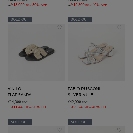
→
¥13,090
30%
→
¥19,800
40%
OFF
OFF
(税込)
(税込)
SOLD OUT
SOLD OUT
VINILO
FABIO RUSCONI
FLAT SANDAL
SILVER MULE
¥14,300
¥42,900
(税込)
(税込)
→
¥11,440
20%
→
¥25,740
40%
OFF
OFF
(税込)
(税込)
SOLD OUT
SOLD OUT