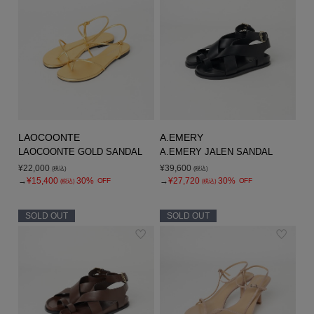
LAOCOONTE
A.EMERY
LAOCOONTE GOLD SANDAL
A.EMERY JALEN SANDAL
¥22,000
¥39,600
(税込)
(税込)
→
¥15,400
30%
→
¥27,720
30%
OFF
OFF
(税込)
(税込)
SOLD OUT
SOLD OUT