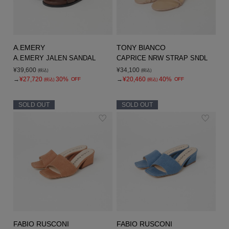
A.EMERY
TONY BIANCO
A.EMERY JALEN SANDAL
CAPRICE NRW STRAP SNDL
¥39,600
¥34,100
(税込)
(税込)
→
¥27,720
30%
→
¥20,460
40%
OFF
OFF
(税込)
(税込)
SOLD OUT
SOLD OUT
FABIO RUSCONI
FABIO RUSCONI