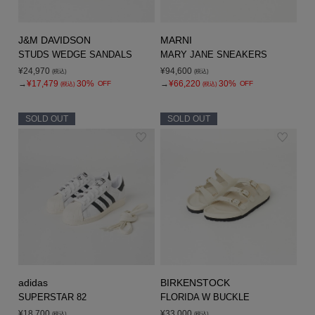
J&M DAVIDSON
MARNI
STUDS WEDGE SANDALS
MARY JANE SNEAKERS
¥24,970
¥94,600
(税込)
(税込)
→
¥17,479
30%
→
¥66,220
30%
OFF
OFF
(税込)
(税込)
SOLD OUT
SOLD OUT
adidas
BIRKENSTOCK
SUPERSTAR 82
FLORIDA W BUCKLE
¥18,700
¥33,000
(税込)
(税込)