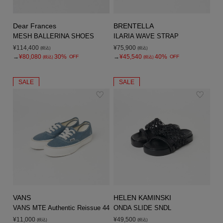
Dear Frances
BRENTELLA
MESH BALLERINA SHOES
ILARIA WAVE STRAP
¥114,400
¥75,900
(税込)
(税込)
→
¥80,080
30%
→
¥45,540
40%
OFF
OFF
(税込)
(税込)
SALE
SALE
VANS
HELEN KAMINSKI
VANS MTE Authentic Reissue 44
ONDA SLIDE SNDL
¥11,000
¥49,500
(税込)
(税込)