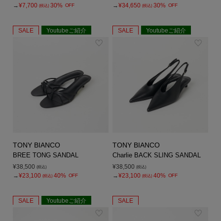
→
¥7,700
30%
→
¥34,650
30%
OFF
OFF
(税込)
(税込)
SALE
Youtubeご紹介
SALE
Youtubeご紹介
TONY BIANCO
TONY BIANCO
BREE TONG SANDAL
Charlie BACK SLING SANDAL
¥38,500
¥38,500
(税込)
(税込)
→
¥23,100
40%
→
¥23,100
40%
OFF
OFF
(税込)
(税込)
SALE
Youtubeご紹介
SALE