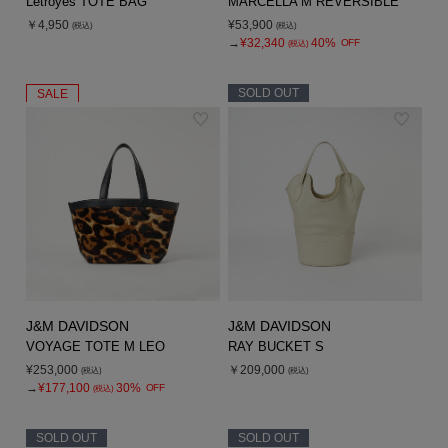
Letroyes TOTE BAG
MARCELLA M REVERSIBLE
￥4,950
¥53,900
(税込)
(税込)
→
¥32,340
40%
OFF
(税込)
SOLD OUT
SALE
J&M DAVIDSON
J&M DAVIDSON
VOYAGE TOTE M LEO
RAY BUCKET S
¥253,000
￥209,000
(税込)
(税込)
→
¥177,100
30%
OFF
(税込)
SOLD OUT
SOLD OUT