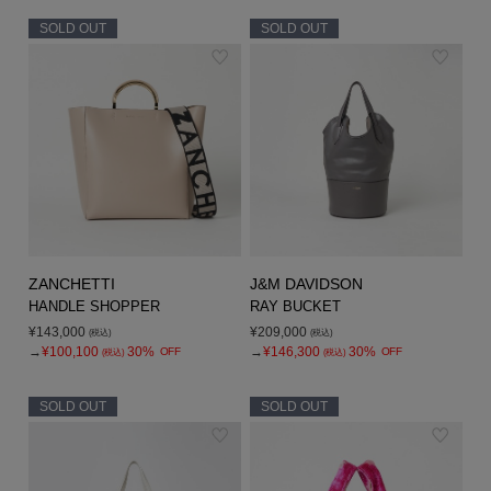
SOLD OUT
SOLD OUT
ZANCHETTI
J&M DAVIDSON
HANDLE SHOPPER
RAY BUCKET
¥143,000
¥209,000
(税込)
(税込)
→
¥100,100
30%
→
¥146,300
30%
OFF
OFF
(税込)
(税込)
SOLD OUT
SOLD OUT