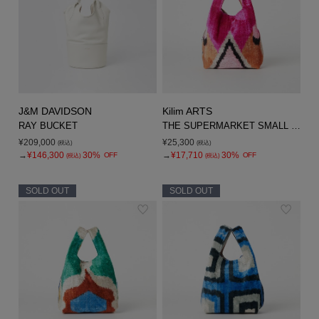
J&M DAVIDSON
Kilim ARTS
RAY BUCKET
THE SUPERMARKET SMALL BAG
¥209,000
¥25,300
(税込)
(税込)
→
¥146,300
30%
→
¥17,710
30%
OFF
OFF
(税込)
(税込)
SOLD OUT
SOLD OUT