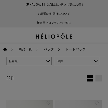
【FINAL SALE】２点以上の購入で更にお得！
戻る
戻る
戻る
戻る
戻る
戻る
戻る
戻る
戻る
戻る
戻る
戻る
戻る
戻る
戻る
戻る
戻る
戻る
戻る
戻る
戻る
お荷物のお届けについて
ログイン
ALL
ログイン
ALL
ジャケット・アウター
ALL
ALL（87）
ALL（586）
ALL（165）
ALL（86）
ALL（66）
ALL（59）
ALL（48）
ALL（116）
ALL（29）
ALL
ALL
ALL
ALL
ALL
ALL
新会員プログラムのご案内
新規会員登録
ジャケット・アウター
新規会員登録
ジャケット・アウター
トップス
ジャケット・アウター
コート（29）
Tシャツ・カットソー
パンツ（165）
スカート（86）
ワンピース（66）
サンダル（31）
トートバッグ（22）
傘（10）
ネックレス（9）
コート
Tシャツ・カットソ
サンダル
トートバッグ
傘
ネックレス
トップス
トップス
パンツ
トップス
ジャケット（32）
シャツ・ブラウス（1
パンプス（4）
ショルダーバッグ（
帽子（19）
ピアス・イヤリング
ジャケット
シャツ・ブラウス
パンプス
ショルダーバッグ
帽子
ピアス・イヤリング
商品一覧
バッグ
トートバッグ
パンツ
パンツ
スカート
パンツ
ブルゾン（21）
ニット（164）
ブーツ（6）
かごバッグ（1）
ヘアアクセサリー（
その他アクセサリー
ブルゾン
ニット
ブーツ
かごバッグ
ヘアアクセサリー
その他アクセサリー
新着順
60件
スカート
スカート
ワンピース
スカート
ダウンジャケット（
スウェット（9）
スニーカー（3）
その他バッグ（10）
スカーフ・ストール
ダウンジャケット
スウェット
スニーカー
その他バッグ
スカーフ・ストール
22件
（41）
ワンピース
ワンピース
シューズ
ワンピース
フーディ（6）
バレエシューズ（8）
フーディ
バレエシューズ
ベルト
ベルト（11）
バッグ
バッグ
バッグ
シューズ
ベスト・ジレ（28）
レザーシューズ（1）
ベスト・ジレ
レザーシューズ
グローブ
グローブ（6）