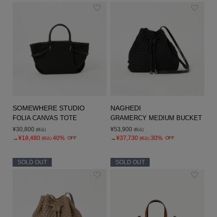
SOMEWHERE STUDIO
NAGHEDI
FOLIA CANVAS TOTE
GRAMERCY MEDIUM BUCKET
¥30,800
¥53,900
(税込)
(税込)
→
¥18,480
40%
→
¥37,730
30%
OFF
OFF
(税込)
(税込)
SOLD OUT
SOLD OUT