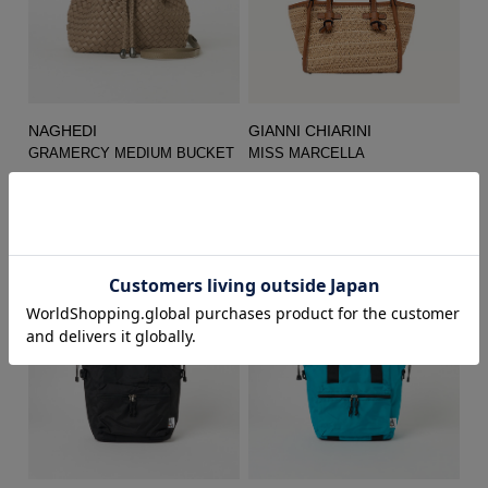
NAGHEDI
GIANNI CHIARINI
GRAMERCY MEDIUM BUCKET
MISS MARCELLA
¥53,900
¥46,200
(税込)
(税込)
→
¥37,730
30%
→
¥32,340
30%
OFF
OFF
(税込)
(税込)
SOLD OUT
SOLD OUT