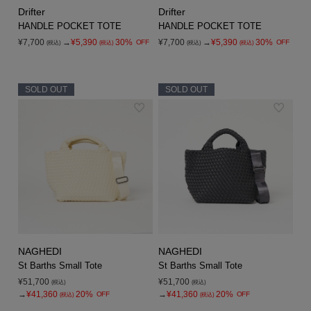
Drifter
Drifter
HANDLE POCKET TOTE
HANDLE POCKET TOTE
¥7,700
→
¥5,390
30%
¥7,700
→
¥5,390
30%
OFF
OFF
(税込)
(税込)
(税込)
(税込)
SOLD OUT
SOLD OUT
NAGHEDI
NAGHEDI
St Barths Small Tote
St Barths Small Tote
¥51,700
¥51,700
(税込)
(税込)
→
¥41,360
20%
→
¥41,360
20%
OFF
OFF
(税込)
(税込)