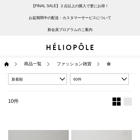
【FINAL SALE】２点以上の購入で更にお得！
戻る
戻る
戻る
戻る
戻る
戻る
戻る
戻る
戻る
戻る
戻る
戻る
戻る
戻る
戻る
戻る
戻る
戻る
戻る
戻る
戻る
お盆期間中の配送・カスタマーサービスについて
ログイン
ALL
ログイン
ALL
ジャケット・アウター
ALL
ALL（93）
ALL（601）
ALL（168）
ALL（90）
ALL（67）
ALL（59）
ALL（47）
ALL（116）
ALL（29）
ALL
ALL
ALL
ALL
ALL
ALL
新会員プログラムのご案内
新規会員登録
ジャケット・アウター
新規会員登録
ジャケット・アウター
トップス
ジャケット・アウター
コート（29）
Tシャツ・カットソー
パンツ（168）
スカート（90）
ワンピース（67）
サンダル（31）
トートバッグ（22）
傘（10）
ネックレス（9）
コート
Tシャツ・カットソ
サンダル
トートバッグ
傘
ネックレス
トップス
トップス
パンツ
トップス
ジャケット（34）
シャツ・ブラウス（1
パンプス（4）
ショルダーバッグ（
帽子（19）
ピアス・イヤリング
ジャケット
シャツ・ブラウス
パンプス
ショルダーバッグ
帽子
ピアス・イヤリング
商品一覧
ファッション雑貨
傘
パンツ
パンツ
スカート
パンツ
ブルゾン（25）
ニット（168）
ブーツ（6）
かごバッグ（1）
ヘアアクセサリー（
その他アクセサリー
ブルゾン
ニット
ブーツ
かごバッグ
ヘアアクセサリー
その他アクセサリー
新着順
60件
スカート
スカート
ワンピース
スカート
ダウンジャケット（
スウェット（9）
スニーカー（3）
その他バッグ（9）
スカーフ・ストール
ダウンジャケット
スウェット
スニーカー
その他バッグ
スカーフ・ストール
10件
（41）
ワンピース
ワンピース
シューズ
ワンピース
フーディ（6）
バレエシューズ（8）
フーディ
バレエシューズ
ベルト
ベルト（11）
バッグ
バッグ
バッグ
シューズ
ベスト・ジレ（30）
レザーシューズ（1）
ベスト・ジレ
レザーシューズ
グローブ
グローブ（6）