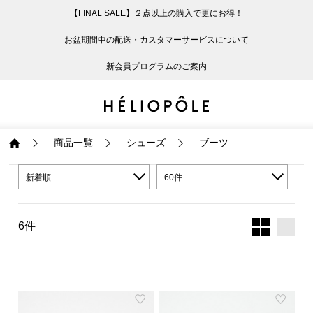
【FINAL SALE】２点以上の購入で更にお得！
戻る
戻る
戻る
戻る
戻る
戻る
戻る
戻る
戻る
戻る
戻る
戻る
戻る
戻る
戻る
戻る
戻る
戻る
戻る
戻る
戻る
お盆期間中の配送・カスタマーサービスについて
ログイン
ALL
ログイン
ALL
ジャケット・アウター
ALL
ALL（93）
ALL（601）
ALL（169）
ALL（90）
ALL（68）
ALL（59）
ALL（47）
ALL（116）
ALL（29）
ALL
ALL
ALL
ALL
ALL
ALL
新会員プログラムのご案内
新規会員登録
ジャケット・アウター
新規会員登録
ジャケット・アウター
トップス
ジャケット・アウター
コート（29）
Tシャツ・カットソー
パンツ（169）
スカート（90）
ワンピース（68）
サンダル（31）
トートバッグ（22）
傘（10）
ネックレス（9）
コート
Tシャツ・カットソ
サンダル
トートバッグ
傘
ネックレス
トップス
トップス
パンツ
トップス
ジャケット（34）
シャツ・ブラウス（1
パンプス（4）
ショルダーバッグ（
帽子（19）
ピアス・イヤリング
ジャケット
シャツ・ブラウス
パンプス
ショルダーバッグ
帽子
ピアス・イヤリング
商品一覧
シューズ
ブーツ
パンツ
パンツ
スカート
パンツ
ブルゾン（25）
ニット（168）
ブーツ（6）
かごバッグ（1）
ヘアアクセサリー（
その他アクセサリー
ブルゾン
ニット
ブーツ
かごバッグ
ヘアアクセサリー
その他アクセサリー
新着順
60件
スカート
スカート
ワンピース
スカート
ダウンジャケット（
スウェット（9）
スニーカー（3）
その他バッグ（9）
スカーフ・ストール
ダウンジャケット
スウェット
スニーカー
その他バッグ
スカーフ・ストール
6件
（41）
ワンピース
ワンピース
シューズ
ワンピース
フーディ（6）
バレエシューズ（8）
フーディ
バレエシューズ
ベルト
ベルト（11）
バッグ
バッグ
バッグ
シューズ
ベスト・ジレ（30）
レザーシューズ（1）
ベスト・ジレ
レザーシューズ
グローブ
グローブ（6）