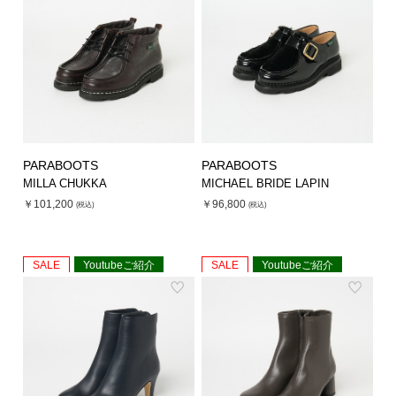
シューズ
シューズ
ファッション雑貨
バッグ
その他トップス（21
その他シューズ（2）
その他トップス
その他シューズ
ソックス・レッグウ
ソックス・レッグウェ
アクセサリー
アクセサリー
アクセサリー
ファッション雑貨
その他
その他（2）
ファッション雑貨
ファッション雑貨
アクセサリー
PARABOOTS
PARABOOTS
MILLA CHUKKA
MICHAEL BRIDE LAPIN
￥101,200
￥96,800
(税込)
(税込)
SALE
Youtubeご紹介
SALE
Youtubeご紹介