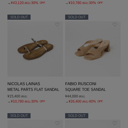
→
¥43,120
30%
→
¥10,780
30%
OFF
OFF
(税込)
(税込)
SOLD OUT
SOLD OUT
NICOLAS LAINAS
FABIO RUSCONI
METAL PARTS FLAT SANDAL
SQUARE TOE SANDAL
¥15,400
¥44,000
(税込)
(税込)
→
¥10,780
30%
→
¥26,400
40%
OFF
OFF
(税込)
(税込)
SOLD OUT
SOLD OUT