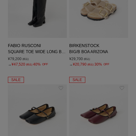
FABIO RUSCONI
BIRKENSTOCK
SQUARE TOE WIDE LONG BOOTS
BIG/B BOA ARIZONA
¥79,200
¥29,700
(税込)
(税込)
→
¥47,520
40%
→
¥20,790
30%
OFF
OFF
(税込)
(税込)
SALE
SALE