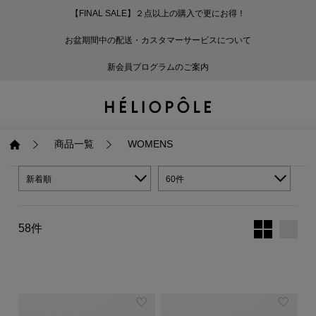
【FINAL SALE】２点以上の購入で更にお得！
戻る
戻る
戻る
戻る
戻る
戻る
戻る
戻る
戻る
戻る
戻る
戻る
戻る
戻る
戻る
戻る
戻る
戻る
戻る
戻る
戻る
お盆期間中の配送・カスタマーサービスについて
ログイン
ALL
ログイン
ALL
ジャケット・アウター
ALL
ALL（93）
ALL（601）
ALL（169）
ALL（90）
ALL（68）
ALL（59）
ALL（47）
ALL（116）
ALL（29）
ALL
ALL
ALL
ALL
ALL
ALL
新会員プログラムのご案内
新規会員登録
ジャケット・アウター
新規会員登録
ジャケット・アウター
トップス
ジャケット・アウター
コート（29）
Tシャツ・カットソー
パンツ（169）
スカート（90）
ワンピース（68）
サンダル（31）
トートバッグ（22）
傘（10）
ネックレス（9）
コート
Tシャツ・カットソ
サンダル
トートバッグ
傘
ネックレス
トップス
トップス
パンツ
トップス
ジャケット（34）
シャツ・ブラウス（1
パンプス（4）
ショルダーバッグ（
帽子（19）
ピアス・イヤリング
ジャケット
シャツ・ブラウス
パンプス
ショルダーバッグ
帽子
ピアス・イヤリング
商品一覧
WOMENS
パンツ
パンツ
スカート
パンツ
ブルゾン（25）
ニット（168）
ブーツ（6）
かごバッグ（1）
ヘアアクセサリー（
その他アクセサリー
ブルゾン
ニット
ブーツ
かごバッグ
ヘアアクセサリー
その他アクセサリー
新着順
60件
スカート
スカート
ワンピース
スカート
ダウンジャケット（
スウェット（9）
スニーカー（3）
その他バッグ（9）
スカーフ・ストール
ダウンジャケット
スウェット
スニーカー
その他バッグ
スカーフ・ストール
58件
（41）
ワンピース
ワンピース
シューズ
ワンピース
フーディ（6）
バレエシューズ（8）
フーディ
バレエシューズ
ベルト
ベルト（11）
バッグ
バッグ
バッグ
シューズ
ベスト・ジレ（30）
レザーシューズ（1）
ベスト・ジレ
レザーシューズ
グローブ
グローブ（6）