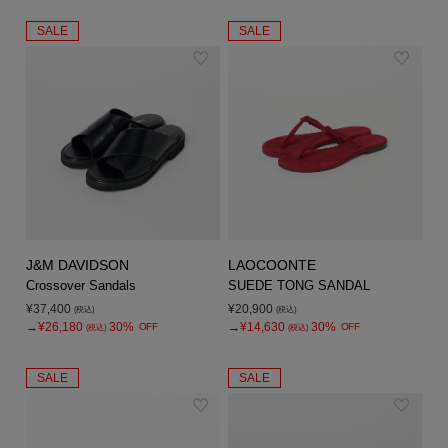
SALE
SALE
J&M DAVIDSON
LAOCOONTE
Crossover Sandals
SUEDE TONG SANDAL
¥37,400
¥20,900
(税込)
(税込)
→
¥26,180
30%
→
¥14,630
30%
OFF
OFF
(税込)
(税込)
SALE
SALE