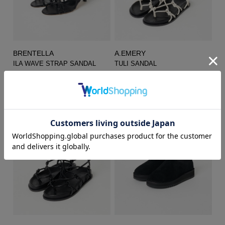
BRENTELLA
A.EMERY
ILA WAVE STRAP SANDAL
TULI SANDAL
¥64,900
¥27,500
(税込)
(税込)
→
¥45,430
30%
→
¥16,500
40%
OFF
OFF
(税込)
(税込)
SALE
SALE