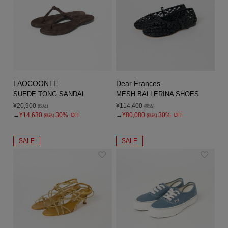
LAOCOONTE
Dear Frances
SUEDE TONG SANDAL
MESH BALLERINA SHOES
¥20,900
¥114,400
(税込)
(税込)
→
¥14,630
30%
→
¥80,080
30%
OFF
OFF
(税込)
(税込)
SALE
SALE