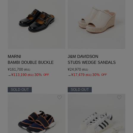
MARNI
J&M DAVIDSON
BAMBI DOUBLE BUCKLE
STUDS WEDGE SANDALS
¥161,700
¥24,970
(税込)
(税込)
→
¥113,190
30%
→
¥17,479
30%
OFF
OFF
(税込)
(税込)
SOLD OUT
SOLD OUT