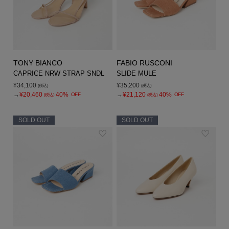
TONY BIANCO
FABIO RUSCONI
CAPRICE NRW STRAP SNDL
SLIDE MULE
¥34,100
¥35,200
(税込)
(税込)
→
¥20,460
40%
→
¥21,120
40%
OFF
OFF
(税込)
(税込)
SOLD OUT
SOLD OUT