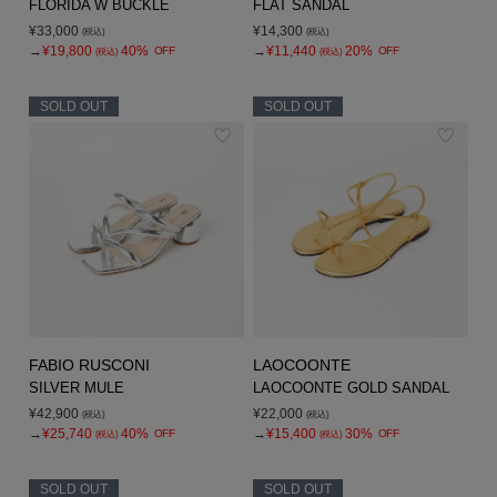
FLORIDA W BUCKLE
FLAT SANDAL
¥33,000
¥14,300
(税込)
(税込)
→
¥19,800
40%
→
¥11,440
20%
OFF
OFF
(税込)
(税込)
SOLD OUT
SOLD OUT
FABIO RUSCONI
LAOCOONTE
SILVER MULE
LAOCOONTE GOLD SANDAL
¥42,900
¥22,000
(税込)
(税込)
→
¥25,740
40%
→
¥15,400
30%
OFF
OFF
(税込)
(税込)
SOLD OUT
SOLD OUT