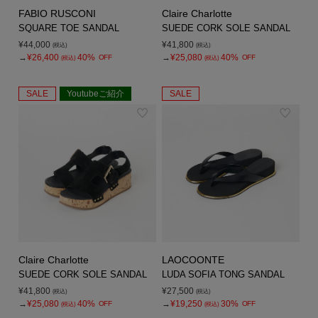
FABIO RUSCONI
Claire Charlotte
SQUARE TOE SANDAL
SUEDE CORK SOLE SANDAL
¥44,000
¥41,800
(税込)
(税込)
→
¥26,400
40%
→
¥25,080
40%
OFF
OFF
(税込)
(税込)
SALE
Youtubeご紹介
SALE
Claire Charlotte
LAOCOONTE
SUEDE CORK SOLE SANDAL
LUDA SOFIA TONG SANDAL
¥41,800
¥27,500
(税込)
(税込)
→
¥25,080
40%
→
¥19,250
30%
OFF
OFF
(税込)
(税込)