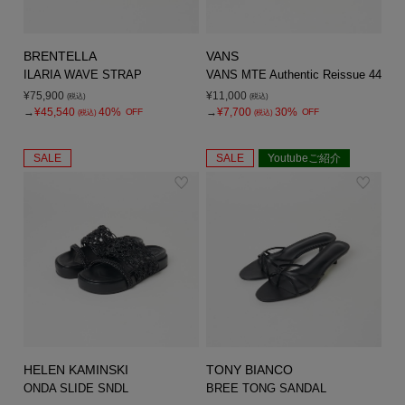
BRENTELLA
VANS
ILARIA WAVE STRAP
VANS MTE Authentic Reissue 44
¥75,900
¥11,000
(税込)
(税込)
→
¥45,540
40%
→
¥7,700
30%
OFF
OFF
(税込)
(税込)
SALE
SALE
Youtubeご紹介
HELEN KAMINSKI
TONY BIANCO
ONDA SLIDE SNDL
BREE TONG SANDAL