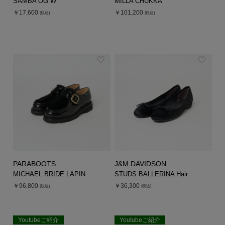
SAMBA OG W
MILLA CHUKKA
￥17,600
￥101,200
(税込)
(税込)
PARABOOTS
J&M DAVIDSON
MICHAEL BRIDE LAPIN
STUDS BALLERINA Hair
￥96,800
￥36,300
(税込)
(税込)
Youtubeご紹介
Youtubeご紹介