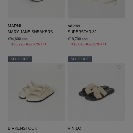
MARNI
adidas
MARY JANE SNEAKERS
SUPERSTAR 82
¥94,600
¥18,700
(税込)
(税込)
→
¥66,220
30%
→
¥13,090
30%
OFF
OFF
(税込)
(税込)
SOLD OUT
SOLD OUT
BIRKENSTOCK
VINILO