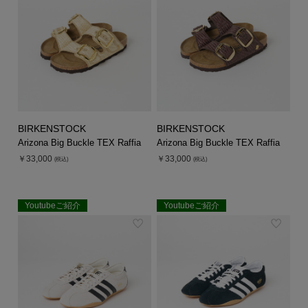
シューズ
シューズ
ファッション雑貨
バッグ
その他トップス（21
その他シューズ（2）
その他トップス
その他シューズ
ソックス・レッグウ
ソックス・レッグウェ
アクセサリー
アクセサリー
アクセサリー
ファッション雑貨
その他
その他（2）
ファッション雑貨
ファッション雑貨
アクセサリー
BIRKENSTOCK
BIRKENSTOCK
Arizona Big Buckle TEX Raffia
Arizona Big Buckle TEX Raffia
￥33,000
￥33,000
(税込)
(税込)
Youtubeご紹介
Youtubeご紹介