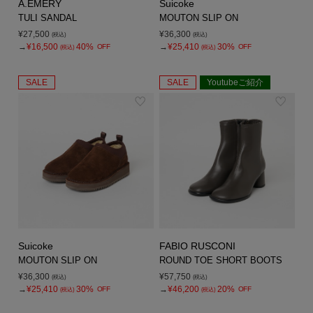
A.EMERY
Suicoke
TULI SANDAL
MOUTON SLIP ON
¥27,500
¥36,300
(税込)
(税込)
→
¥16,500
40%
→
¥25,410
30%
OFF
OFF
(税込)
(税込)
SALE
SALE
Youtubeご紹介
Suicoke
FABIO RUSCONI
MOUTON SLIP ON
ROUND TOE SHORT BOOTS
¥36,300
¥57,750
(税込)
(税込)
→
¥25,410
30%
→
¥46,200
20%
OFF
OFF
(税込)
(税込)