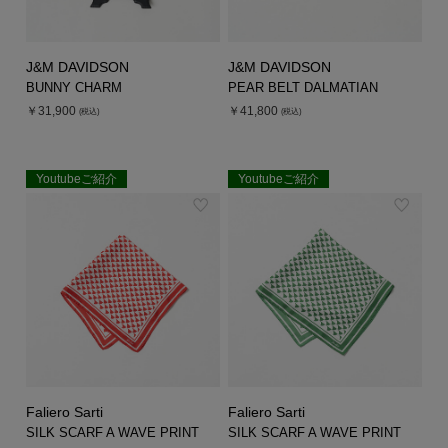
J&M DAVIDSON
J&M DAVIDSON
BUNNY CHARM
PEAR BELT DALMATIAN
￥31,900
￥41,800
(税込)
(税込)
Youtubeご紹介
Youtubeご紹介
EXCLUSIVE
EXCLUSIVE
Faliero Sarti
Faliero Sarti
SILK SCARF A WAVE PRINT
SILK SCARF A WAVE PRINT