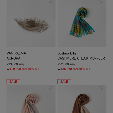
VAN PALMA
Joshua Ellis
AURORA
CASHMERE CHECK MUFFLER
¥33,000
¥52,800
(税込)
(税込)
→
¥19,800
40%
→
¥36,960
30%
OFF
OFF
(税込)
(税込)
SALE
SALE