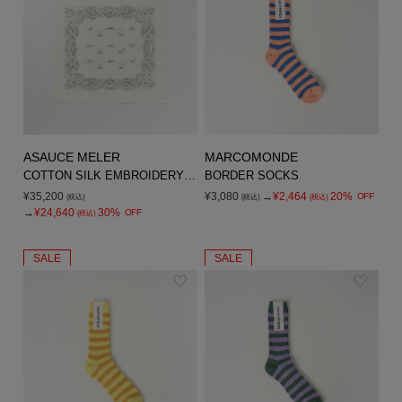
ASAUCE MELER
MARCOMONDE
COTTON SILK EMBROIDERY BANDANA
BORDER SOCKS
¥35,200
¥3,080
→
¥2,464
20%
OFF
(税込)
(税込)
(税込)
→
¥24,640
30%
OFF
(税込)
SALE
SALE