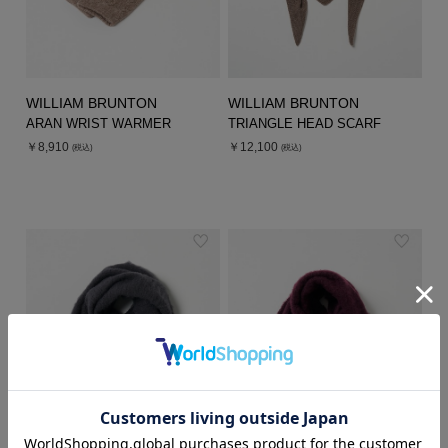
WILLIAM BRUNTON
WILLIAM BRUNTON
ARAN WRIST WARMER
TRIANGLE HEAD SCARF
￥8,910
￥12,100
(税込)
(税込)