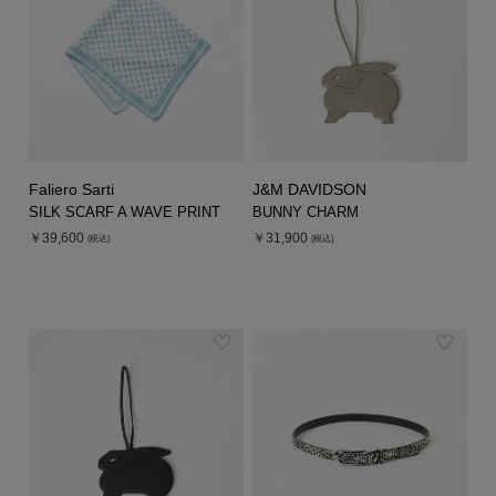
Faliero Sarti
J&M DAVIDSON
SILK SCARF A WAVE PRINT
BUNNY CHARM
￥39,600
￥31,900
(税込)
(税込)