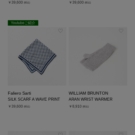
￥39,600
￥39,600
(税込)
(税込)
Youtubeご紹介
EXCLUSIVE
Faliero Sarti
WILLIAM BRUNTON
SILK SCARF A WAVE PRINT
ARAN WRIST WARMER
￥39,600
￥8,910
(税込)
(税込)