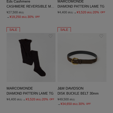
Eds Cashmere
MARCOMONDE
CASHMERE REVERSIBLE MUFFLER
DIAMOND PATTERN LAME TG
¥27,500
¥4,400
→
¥3,520
20%
OFF
(税込)
(税込)
(税込)
→
¥19,250
30%
OFF
(税込)
SALE
SALE
MARCOMONDE
J&M DAVIDSON
DIAMOND PATTERN LAME TG
DISK BUCKLE BELT 30mm
¥4,400
→
¥3,520
20%
¥49,500
OFF
(税込)
(税込)
(税込)
→
¥34,650
30%
OFF
(税込)