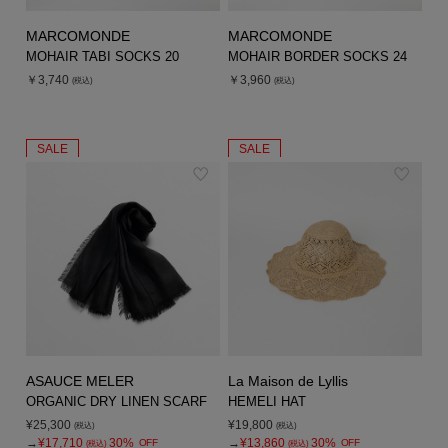
MARCOMONDE
MARCOMONDE
MOHAIR TABI SOCKS 20
MOHAIR BORDER SOCKS 24
￥3,740
￥3,960
(税込)
(税込)
SALE
SALE
ASAUCE MELER
La Maison de Lyllis
ORGANIC DRY LINEN SCARF
HEMELI HAT
¥25,300
¥19,800
(税込)
(税込)
→
¥17,710
30%
→
¥13,860
30%
OFF
OFF
(税込)
(税込)