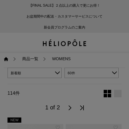
【FINAL SALE】２点以上の購入で更にお得！
戻る
戻る
戻る
戻る
戻る
戻る
戻る
戻る
戻る
戻る
戻る
戻る
戻る
戻る
戻る
戻る
戻る
戻る
戻る
戻る
戻る
お盆期間中の配送・カスタマーサービスについて
ログイン
ALL
ログイン
ALL
ジャケット・アウター
ALL
ALL（93）
ALL（601）
ALL（169）
ALL（90）
ALL（68）
ALL（59）
ALL（47）
ALL（116）
ALL（29）
ALL
ALL
ALL
ALL
ALL
ALL
新会員プログラムのご案内
新規会員登録
ジャケット・アウター
新規会員登録
ジャケット・アウター
トップス
ジャケット・アウター
コート（29）
Tシャツ・カットソー
パンツ（169）
スカート（90）
ワンピース（68）
サンダル（31）
トートバッグ（22）
傘（10）
ネックレス（9）
コート
Tシャツ・カットソ
サンダル
トートバッグ
傘
ネックレス
トップス
トップス
パンツ
トップス
ジャケット（34）
シャツ・ブラウス（1
パンプス（4）
ショルダーバッグ（
帽子（19）
ピアス・イヤリング
ジャケット
シャツ・ブラウス
パンプス
ショルダーバッグ
帽子
ピアス・イヤリング
商品一覧
WOMENS
パンツ
パンツ
スカート
パンツ
ブルゾン（25）
ニット（168）
ブーツ（6）
かごバッグ（1）
ヘアアクセサリー（
その他アクセサリー
ブルゾン
ニット
ブーツ
かごバッグ
ヘアアクセサリー
その他アクセサリー
新着順
60件
スカート
スカート
ワンピース
スカート
ダウンジャケット（
スウェット（9）
スニーカー（3）
その他バッグ（9）
スカーフ・ストール
ダウンジャケット
スウェット
スニーカー
その他バッグ
スカーフ・ストール
114件
（41）
ワンピース
ワンピース
シューズ
ワンピース
フーディ（6）
バレエシューズ（8）
フーディ
バレエシューズ
ベルト
1 of 2
ベルト（11）
NEW
バッグ
バッグ
バッグ
シューズ
ベスト・ジレ（30）
レザーシューズ（1）
ベスト・ジレ
レザーシューズ
グローブ
グローブ（6）