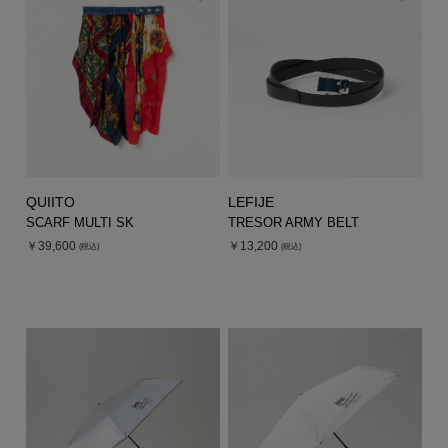
シューズ
シューズ
ファッション雑貨
バッグ
その他トップス（21
その他シューズ（2）
その他トップス
その他シューズ
ソックス・レッグウ
ソックス・レッグウェ
アクセサリー
アクセサリー
アクセサリー
ファッション雑貨
その他
その他（2）
ファッション雑貨
ファッション雑貨
アクセサリー
QUIITO
LEFIJE
SCARF MULTI SK
TRESOR ARMY BELT
￥39,600
￥13,200
(税込)
(税込)