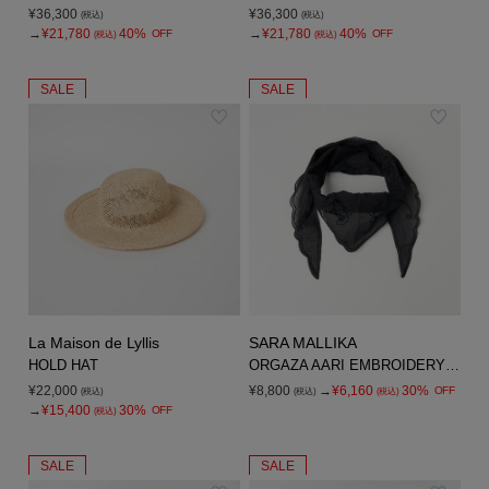
¥36,300
¥36,300
(税込)
(税込)
→
¥21,780
40%
→
¥21,780
40%
OFF
OFF
(税込)
(税込)
SALE
SALE
La Maison de Lyllis
SARA MALLIKA
HOLD HAT
ORGAZA AARI EMBROIDERY BANDANA
¥22,000
¥8,800
→
¥6,160
30%
OFF
(税込)
(税込)
(税込)
→
¥15,400
30%
OFF
(税込)
SALE
SALE