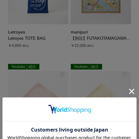
Letroyes
manipuri
Letroyes TOTE BAG
【別注】FUTAKOTAMAGAWA MAP SCARF
￥4,950
￥22,000
(税込)
(税込)
Youtubeご紹介
Youtubeご紹介
EXCLUSIVE
EXCLUSIVE