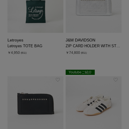
Letroyes
J&M DAVIDSON
Letroyes TOTE BAG
ZIP CARD HOLDER WITH STUDS
￥4,950
￥74,800
(税込)
(税込)
Youtubeご紹介