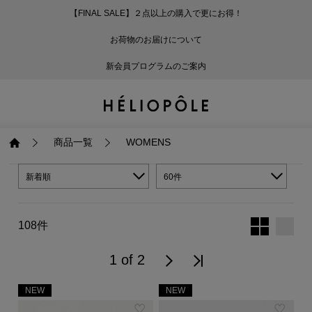
【FINAL SALE】２点以上の購入で更にお得！
戻る
戻る
戻る
戻る
戻る
戻る
戻る
戻る
戻る
戻る
戻る
戻る
戻る
戻る
戻る
戻る
戻る
戻る
戻る
戻る
戻る
お荷物のお届けについて
ログイン
ALL
ログイン
ALL
ジャケット・アウター
ALL
ALL（87）
ALL（586）
ALL（165）
ALL（86）
ALL（66）
ALL（59）
ALL（48）
ALL（116）
ALL（29）
ALL
ALL
ALL
ALL
ALL
ALL
新会員プログラムのご案内
新規会員登録
ジャケット・アウター
新規会員登録
ジャケット・アウター
トップス
ジャケット・アウター
コート（29）
Tシャツ・カットソー
パンツ（165）
スカート（86）
ワンピース（66）
サンダル（31）
トートバッグ（22）
傘（10）
ネックレス（9）
コート
Tシャツ・カットソ
サンダル
トートバッグ
傘
ネックレス
トップス
トップス
パンツ
トップス
ジャケット（32）
シャツ・ブラウス（1
パンプス（4）
ショルダーバッグ（
帽子（19）
ピアス・イヤリング
ジャケット
シャツ・ブラウス
パンプス
ショルダーバッグ
帽子
ピアス・イヤリング
商品一覧
WOMENS
パンツ
パンツ
スカート
パンツ
ブルゾン（21）
ニット（164）
ブーツ（6）
かごバッグ（1）
ヘアアクセサリー（
その他アクセサリー
ブルゾン
ニット
ブーツ
かごバッグ
ヘアアクセサリー
その他アクセサリー
新着順
60件
スカート
スカート
ワンピース
スカート
ダウンジャケット（
スウェット（9）
スニーカー（3）
その他バッグ（10）
スカーフ・ストール
ダウンジャケット
スウェット
スニーカー
その他バッグ
スカーフ・ストール
108件
（41）
ワンピース
ワンピース
シューズ
ワンピース
フーディ（6）
バレエシューズ（8）
フーディ
バレエシューズ
ベルト
1 of 2
ベルト（11）
NEW
NEW
バッグ
バッグ
バッグ
シューズ
ベスト・ジレ（28）
レザーシューズ（1）
ベスト・ジレ
レザーシューズ
グローブ
グローブ（6）