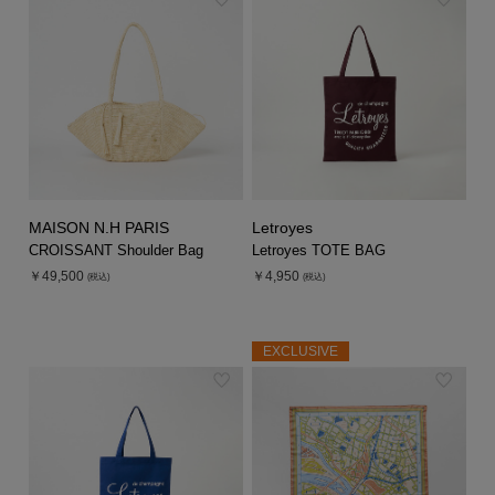
MAISON N.H PARIS
Letroyes
CROISSANT Shoulder Bag
Letroyes TOTE BAG
￥49,500
￥4,950
(税込)
(税込)
EXCLUSIVE