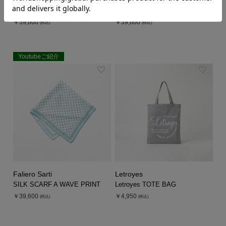
Faliero Sarti
Faliero Sarti
SILK SCARF A WAVE PRINT
SILK SCARF A WAVE PRINT
￥39,600
￥39,600
(税込)
(税込)
Youtubeご紹介
EXCLUSIVE
Faliero Sarti
Letroyes
SILK SCARF A WAVE PRINT
Letroyes TOTE BAG
￥39,600
￥4,950
(税込)
(税込)