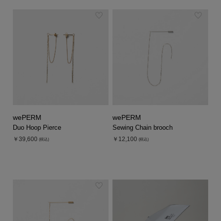
wePERM
wePERM
Duo Hoop Pierce
Sewing Chain brooch
￥39,600
￥12,100
(税込)
(税込)