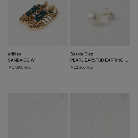
adidas
Saskia Diez
SAMBA OG W
PEARL EARSTUD EARRING 1PC
￥17,600
￥12,100
(税込)
(税込)