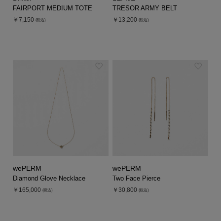
FAIRPORT MEDIUM TOTE
TRESOR ARMY BELT
￥7,150
￥13,200
(税込)
(税込)
wePERM
wePERM
Diamond Glove Necklace
Two Face Pierce
￥165,000
￥30,800
(税込)
(税込)