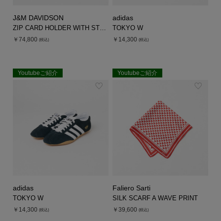
J&M DAVIDSON
adidas
ZIP CARD HOLDER WITH STUDS BLK
TOKYO W
￥74,800
￥14,300
(税込)
(税込)
Youtubeご紹介
Youtubeご紹介
EXCLUSIVE
adidas
Faliero Sarti
TOKYO W
SILK SCARF A WAVE PRINT
￥14,300
￥39,600
(税込)
(税込)