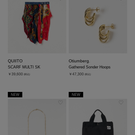
シューズ
シューズ
ファッション雑貨
バッグ
その他トップス（21
その他シューズ（2）
その他トップス
その他シューズ
ソックス・レッグウ
ソックス・レッグウェ
アクセサリー
アクセサリー
アクセサリー
ファッション雑貨
その他
その他（2）
ファッション雑貨
ファッション雑貨
アクセサリー
QUIITO
Otiumberg.
SCARF MULTI SK
Gathered Sonder Hoops
￥39,600
￥47,300
(税込)
(税込)
NEW
NEW