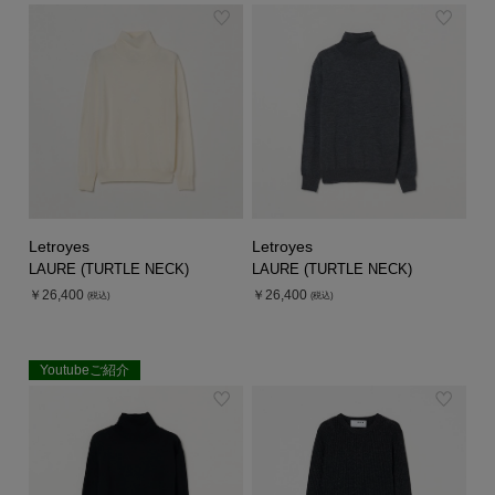
シューズ
シューズ
ファッション雑貨
バッグ
その他トップス（21
その他シューズ（2）
その他トップス
その他シューズ
ソックス・レッグウ
ソックス・レッグウェ
アクセサリー
アクセサリー
アクセサリー
ファッション雑貨
その他
その他（2）
ファッション雑貨
ファッション雑貨
アクセサリー
Letroyes
Letroyes
LAURE (TURTLE NECK)
LAURE (TURTLE NECK)
￥26,400
￥26,400
(税込)
(税込)
Youtubeご紹介