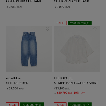
COTTON RIB CUP TANK
COTTON RIB CUP TANK
￥3,080
￥3,080
(税込)
(税込)
SALE
Youtubeご紹介
woadblue
HELIOPOLE
SLIT TAPERED
STRIPE BAND COLLER SHIRT
￥27,500
¥23,100
(税込)
(税込)
→
¥20,790
10%
OFF
(税込)
SALE
Youtubeご紹介
SALE
Youtubeご紹介