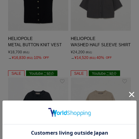
HELIOPOLE
HELIOPOLE
METAL BUTTON KNIT VEST
WASHED HALF SLEEVE SHIRT
¥18,700
¥24,200
(税込)
(税込)
→
¥16,830
10%
→
¥14,520
40%
OFF
OFF
(税込)
(税込)
SALE
Youtubeご紹介
SALE
Youtubeご紹介