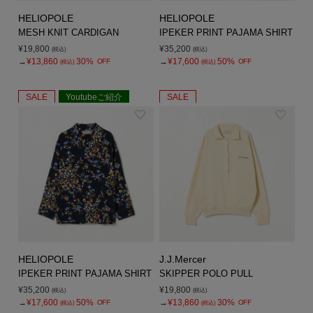
HELIOPOLE
HELIOPOLE
MESH KNIT CARDIGAN
IPEKER PRINT PAJAMA SHIRT
¥19,800
¥35,200
(税込)
(税込)
→
¥13,860
30%
→
¥17,600
50%
OFF
OFF
(税込)
(税込)
SALE
Youtubeご紹介
SALE
HELIOPOLE
J.J.Mercer
IPEKER PRINT PAJAMA SHIRT
SKIPPER POLO PULL
¥35,200
¥19,800
(税込)
(税込)
→
¥17,600
50%
→
¥13,860
30%
OFF
OFF
(税込)
(税込)