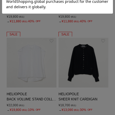
HELIOPOLE
HELIOPOLE
FADE RIB KNIT PULLOVER
FADE RIB KNIT PULLOVER
¥19,800
¥19,800
(税込)
(税込)
→
¥11,880
40%
→
¥11,880
40%
OFF
OFF
(税込)
(税込)
SALE
SALE
HELIOPOLE
HELIOPOLE
BACK VOLUME STAND COLLAR SHIRT
SHEER KNIT CARDIGAN
¥22,000
¥18,700
(税込)
(税込)
→
¥19,800
10%
→
¥13,090
30%
OFF
OFF
(税込)
(税込)