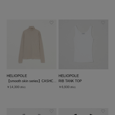
HELIOPOLE
HELIOPOLE
【smooth skin series】CASHCOTTON TURTLE
RIB TANK TOP
￥14,300
￥6,930
(税込)
(税込)