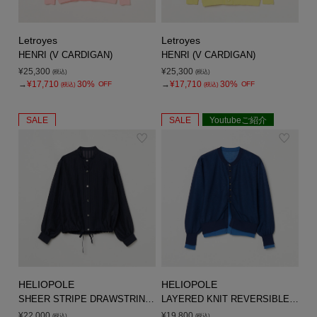
Letroyes
Letroyes
HENRI (V CARDIGAN)
HENRI (V CARDIGAN)
¥25,300
¥25,300
(税込)
(税込)
→
¥17,710
30%
→
¥17,710
30%
OFF
OFF
(税込)
(税込)
SALE
SALE
Youtubeご紹介
HELIOPOLE
HELIOPOLE
SHEER STRIPE DRAWSTRING SHIRT
LAYERED KNIT REVERSIBLE GARDIGAN
¥22,000
¥19,800
(税込)
(税込)