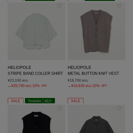
HELIOPOLE
HELIOPOLE
STRIPE BAND COLLER SHIRT
METAL BUTTON KNIT VEST
¥23,100
¥18,700
(税込)
(税込)
→
¥20,790
10%
→
¥16,830
10%
OFF
OFF
(税込)
(税込)
SALE
Youtubeご紹介
SALE