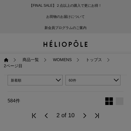
【FINAL SALE】２点以上の購入で更にお得！
戻る
戻る
戻る
戻る
戻る
戻る
戻る
戻る
戻る
戻る
戻る
戻る
戻る
戻る
戻る
戻る
戻る
戻る
戻る
戻る
戻る
お荷物のお届けについて
ログイン
ALL
ログイン
ALL
ジャケット・アウター
ALL
ALL（87）
ALL（586）
ALL（165）
ALL（86）
ALL（66）
ALL（59）
ALL（48）
ALL（116）
ALL（29）
ALL
ALL
ALL
ALL
ALL
ALL
新会員プログラムのご案内
新規会員登録
ジャケット・アウター
新規会員登録
ジャケット・アウター
トップス
ジャケット・アウター
コート（29）
Tシャツ・カットソー
パンツ（165）
スカート（86）
ワンピース（66）
サンダル（31）
トートバッグ（22）
傘（10）
ネックレス（9）
コート
Tシャツ・カットソ
サンダル
トートバッグ
傘
ネックレス
トップス
トップス
パンツ
トップス
ジャケット（32）
シャツ・ブラウス（1
パンプス（4）
ショルダーバッグ（
帽子（19）
ピアス・イヤリング
ジャケット
シャツ・ブラウス
パンプス
ショルダーバッグ
帽子
ピアス・イヤリング
商品一覧
WOMENS
トップス
2ページ目
パンツ
パンツ
スカート
パンツ
ブルゾン（21）
ニット（164）
ブーツ（6）
かごバッグ（1）
ヘアアクセサリー（
その他アクセサリー
ブルゾン
ニット
ブーツ
かごバッグ
ヘアアクセサリー
その他アクセサリー
新着順
60件
スカート
スカート
ワンピース
スカート
ダウンジャケット（
スウェット（9）
スニーカー（3）
その他バッグ（10）
スカーフ・ストール
ダウンジャケット
スウェット
スニーカー
その他バッグ
スカーフ・ストール
（41）
584件
ワンピース
ワンピース
シューズ
ワンピース
フーディ（6）
バレエシューズ（8）
フーディ
バレエシューズ
ベルト
ベルト（11）
2 of 10
バッグ
バッグ
バッグ
シューズ
ベスト・ジレ（28）
レザーシューズ（1）
ベスト・ジレ
レザーシューズ
グローブ
グローブ（6）