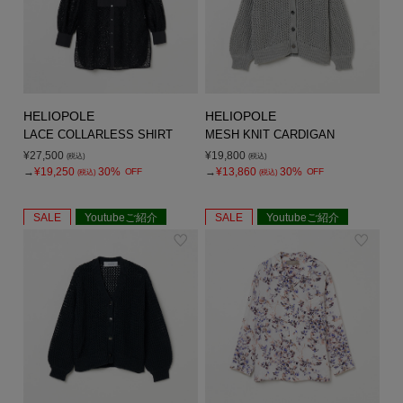
HELIOPOLE
HELIOPOLE
LACE COLLARLESS SHIRT
MESH KNIT CARDIGAN
¥27,500
¥19,800
(税込)
(税込)
→
¥19,250
30%
→
¥13,860
30%
OFF
OFF
(税込)
(税込)
SALE
Youtubeご紹介
SALE
Youtubeご紹介