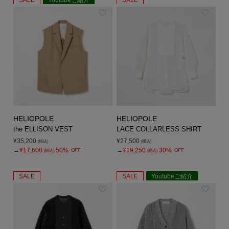
HELIOPOLE
HELIOPOLE
the ELLISON VEST
LACE COLLARLESS SHIRT
¥35,200
¥27,500
(税込)
(税込)
→
¥17,600
50%
→
¥19,250
30%
OFF
OFF
(税込)
(税込)
SALE
SALE
Youtubeご紹介