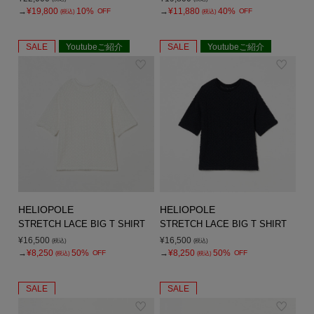
→
¥19,800
10%
→
¥11,880
40%
OFF
OFF
(税込)
(税込)
SALE
Youtubeご紹介
SALE
Youtubeご紹介
HELIOPOLE
HELIOPOLE
STRETCH LACE BIG T SHIRT
STRETCH LACE BIG T SHIRT
¥16,500
¥16,500
(税込)
(税込)
→
¥8,250
50%
→
¥8,250
50%
OFF
OFF
(税込)
(税込)
SALE
SALE