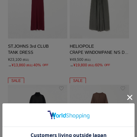
ST.JOHNS 3rd CLUB
HELIOPOLE
TANK DRESS
CRAPE WINDOWPANE N/S DRESS
¥23,100
¥49,500
(税込)
(税込)
→
¥13,860
40%
→
¥19,800
60%
OFF
OFF
(税込)
(税込)
SALE
SALE