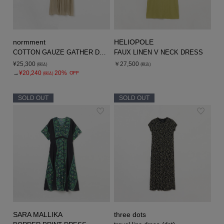
normment
HELIOPOLE
COTTON GAUZE GATHER DRESS
FAUX LINEN V NECK DRESS
¥25,300
￥27,500
(税込)
(税込)
→
¥20,240
20%
OFF
(税込)
SOLD OUT
SOLD OUT
SARA MALLIKA
three dots