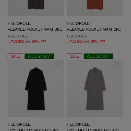
HELIOPOLE
HELIOPOLE
RELAXED POCKET MAXI DRESS
RELAXED POCKET MAXI DRESS
¥19,800
¥19,800
(税込)
(税込)
→
¥13,860
30%
→
¥13,860
30%
OFF
OFF
(税込)
(税込)
SALE
Youtubeご紹介
SALE
Youtubeご紹介
HELIOPOLE
HELIOPOLE
DRY TOUCH SMOOTH SHIRT DRESS
DRY TOUCH SMOOTH SHIRT DRESS