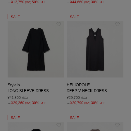
→
¥13,750
50%
→
¥44,660
30%
OFF
OFF
(税込)
(税込)
SALE
SALE
Stylein
HELIOPOLE
LONG SLEEVE DRESS
DEEP V NECK DRESS
¥41,800
¥29,700
(税込)
(税込)
→
¥29,260
30%
→
¥20,790
30%
OFF
OFF
(税込)
(税込)
SALE
SALE