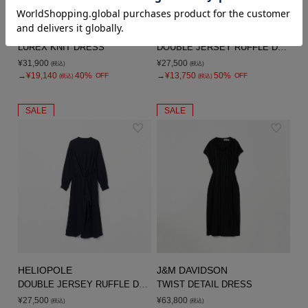
three dots
HELIOPOLE
LUREX KNIT DRESS
DOUBLE JERSEY RUFFLE DRESS
¥31,900
¥27,500
(税込)
(税込)
→
¥19,140
40%
→
¥13,750
50%
OFF
OFF
(税込)
(税込)
SALE
SALE
HELIOPOLE
J&M DAVIDSON
DOUBLE JERSEY RUFFLE DRESS
TWIST DETAIL DRESS
¥27,500
¥63,800
(税込)
(税込)