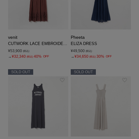
venit
Pheeta
CUTWORK LACE EMBROIDERY A/O
ELIZA DRESS
¥53,900
¥49,500
(税込)
(税込)
→
¥32,340
40%
→
¥34,650
30%
OFF
OFF
(税込)
(税込)
SOLD OUT
SOLD OUT