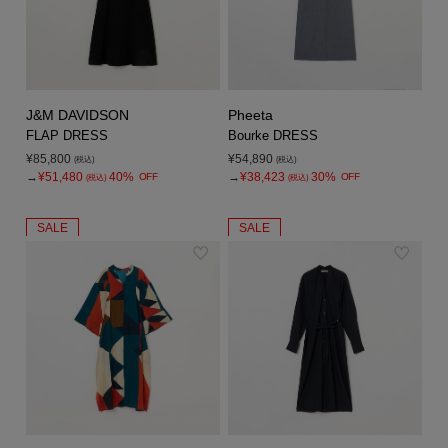
J&M DAVIDSON
Pheeta
FLAP DRESS
Bourke DRESS
¥85,800
¥54,890
(税込)
(税込)
→
¥51,480
40%
→
¥38,423
30%
OFF
OFF
(税込)
(税込)
SALE
SALE