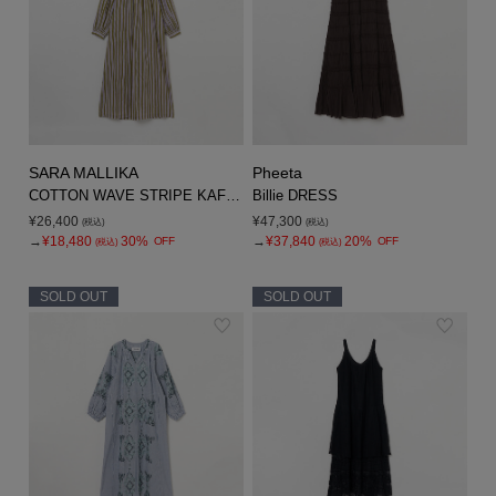
SARA MALLIKA
Pheeta
COTTON WAVE STRIPE KAFTAN
Billie DRESS
¥26,400
¥47,300
(税込)
(税込)
→
¥18,480
30%
→
¥37,840
20%
OFF
OFF
(税込)
(税込)
SOLD OUT
SOLD OUT