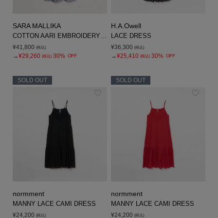
SARA MALLIKA
H.A.Owell
COTTON AARI EMBROIDERY DRESS
LACE DRESS
¥41,800
¥36,300
(税込)
(税込)
→
¥29,260
30%
→
¥25,410
30%
OFF
OFF
(税込)
(税込)
SOLD OUT
SOLD OUT
normment
normment
MANNY LACE CAMI DRESS
MANNY LACE CAMI DRESS
¥24,200
¥24,200
(税込)
(税込)