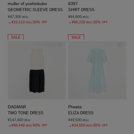
muller of yoshiokubo
6397
GEOMETRIC SLEEVE DRESS
SHIRT DRESS
¥47,300
¥94,600
(税込)
(税込)
→
¥33,110
30%
→
¥66,220
30%
OFF
OFF
(税込)
(税込)
SALE
SALE
DAGMAR
Pheeta
TWO TONE DRESS
ELIZA DRESS
¥147,400
¥49,500
(税込)
(税込)
→
¥88,440
40%
→
¥34,650
30%
OFF
OFF
(税込)
(税込)