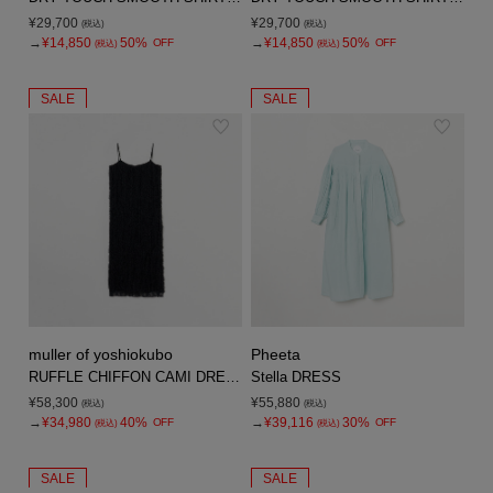
¥29,700
¥29,700
(税込)
(税込)
→
¥14,850
50%
→
¥14,850
50%
OFF
OFF
(税込)
(税込)
SALE
SALE
muller of yoshiokubo
Pheeta
RUFFLE CHIFFON CAMI DRESS
Stella DRESS
¥58,300
¥55,880
(税込)
(税込)
→
¥34,980
40%
→
¥39,116
30%
OFF
OFF
(税込)
(税込)
SALE
SALE