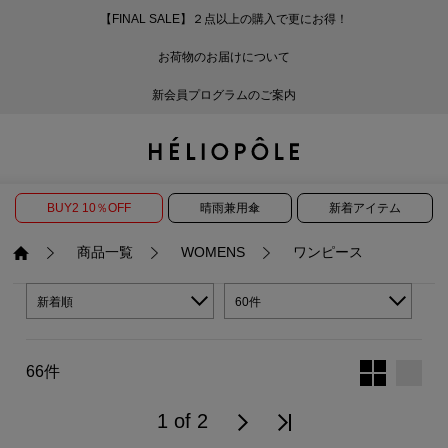
【FINAL SALE】２点以上の購入で更にお得！
戻る
戻る
戻る
戻る
戻る
戻る
戻る
戻る
戻る
戻る
戻る
戻る
戻る
戻る
戻る
戻る
戻る
戻る
戻る
戻る
戻る
お荷物のお届けについて
ログイン
ALL
ログイン
ALL
ジャケット・アウター
ALL
ALL（86）
ALL（585）
ALL（163）
ALL（86）
ALL（66）
ALL（59）
ALL（48）
ALL（115）
ALL（29）
ALL
ALL
ALL
ALL
ALL
ALL
新会員プログラムのご案内
新規会員登録
ジャケット・アウター
新規会員登録
ジャケット・アウター
トップス
ジャケット・アウター
コート（29）
Tシャツ・カットソー
パンツ（163）
スカート（86）
ワンピース（66）
サンダル（31）
トートバッグ（22）
傘（10）
ネックレス（9）
コート
Tシャツ・カットソ
サンダル
トートバッグ
傘
ネックレス
トップス
トップス
パンツ
トップス
ジャケット（31）
シャツ・ブラウス（1
パンプス（4）
ショルダーバッグ（
帽子（19）
ピアス・イヤリング
ジャケット
シャツ・ブラウス
パンプス
ショルダーバッグ
帽子
ピアス・イヤリング
BUY2 10％OFF
晴雨兼用傘
新着アイテム
パンツ
パンツ
スカート
パンツ
ブルゾン（21）
ニット（164）
ブーツ（6）
かごバッグ（1）
ヘアアクセサリー（
その他アクセサリー
ブルゾン
ニット
ブーツ
かごバッグ
ヘアアクセサリー
その他アクセサリー
商品一覧
WOMENS
ワンピース
新着順
60件
スカート
スカート
ワンピース
スカート
ダウンジャケット（
スウェット（9）
スニーカー（3）
その他バッグ（10）
スカーフ・ストール
ダウンジャケット
スウェット
スニーカー
その他バッグ
スカーフ・ストール
（41）
ワンピース
ワンピース
シューズ
ワンピース
フーディ（6）
バレエシューズ（8）
フーディ
バレエシューズ
ベルト
66件
ベルト（11）
1 of 2
バッグ
バッグ
バッグ
シューズ
ベスト・ジレ（28）
レザーシューズ（1）
ベスト・ジレ
レザーシューズ
グローブ
グローブ（6）