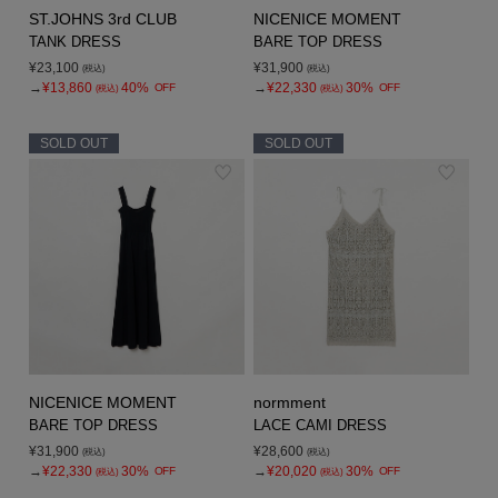
ST.JOHNS 3rd CLUB
NICENICE MOMENT
TANK DRESS
BARE TOP DRESS
¥23,100
¥31,900
(税込)
(税込)
→
¥13,860
40%
→
¥22,330
30%
OFF
OFF
(税込)
(税込)
SOLD OUT
SOLD OUT
NICENICE MOMENT
normment
BARE TOP DRESS
LACE CAMI DRESS
¥31,900
¥28,600
(税込)
(税込)
→
¥22,330
30%
→
¥20,020
30%
OFF
OFF
(税込)
(税込)