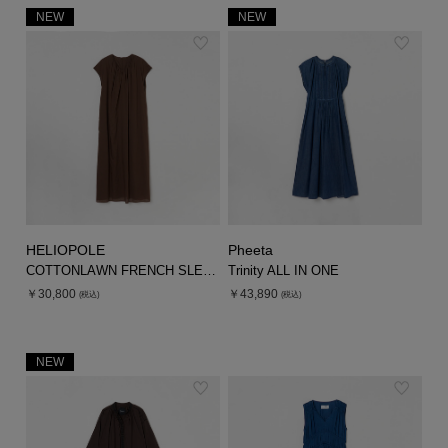
NEW
NEW
シューズ
シューズ
ファッション雑貨
バッグ
その他トップス（21
その他シューズ（2）
その他トップス
その他シューズ
ソックス・レッグウ
ソックス・レッグウェ
アクセサリー
アクセサリー
アクセサリー
ファッション雑貨
その他
その他（2）
ファッション雑貨
ファッション雑貨
アクセサリー
HELIOPOLE
Pheeta
COTTONLAWN FRENCH SLEEVE DRESS
Trinity ALL IN ONE
￥30,800
￥43,890
(税込)
(税込)
NEW