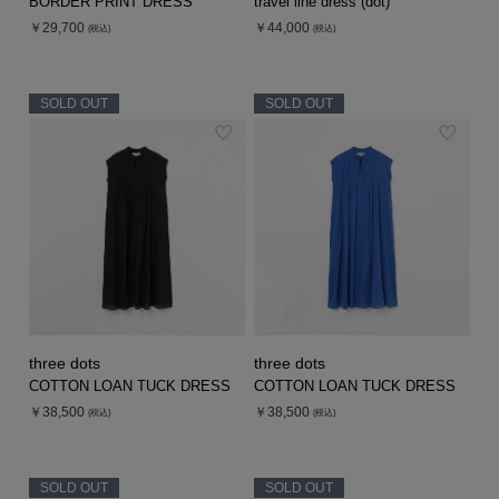
BORDER PRINT DRESS
travel line dress (dot)
￥29,700
￥44,000
(税込)
(税込)
SOLD OUT
SOLD OUT
three dots
three dots
COTTON LOAN TUCK DRESS
COTTON LOAN TUCK DRESS
￥38,500
￥38,500
(税込)
(税込)
SOLD OUT
SOLD OUT