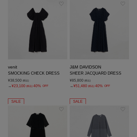
venit
J&M DAVIDSON
SMOCKING CHECK DRESS
SHEER JACQUARD DRESS
¥38,500
¥85,800
(税込)
(税込)
→
¥23,100
40%
→
¥51,480
40%
OFF
OFF
(税込)
(税込)
SALE
SALE