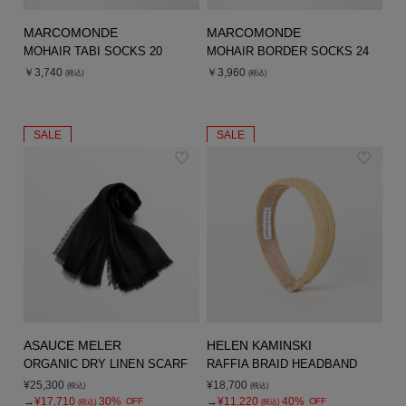
MARCOMONDE
MARCOMONDE
MOHAIR TABI SOCKS 20
MOHAIR BORDER SOCKS 24
￥3,740
￥3,960
(税込)
(税込)
SALE
SALE
ASAUCE MELER
HELEN KAMINSKI
ORGANIC DRY LINEN SCARF
RAFFIA BRAID HEADBAND
¥25,300
¥18,700
(税込)
(税込)
→
¥17,710
30%
→
¥11,220
40%
OFF
OFF
(税込)
(税込)