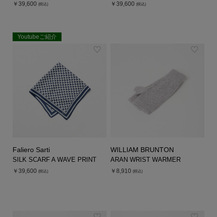
￥39,600
￥39,600
(税込)
(税込)
Youtubeご紹介
EXCLUSIVE
Faliero Sarti
WILLIAM BRUNTON
SILK SCARF A WAVE PRINT
ARAN WRIST WARMER
￥39,600
￥8,910
(税込)
(税込)