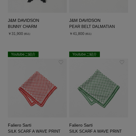
J&M DAVIDSON
J&M DAVIDSON
BUNNY CHARM
PEAR BELT DALMATIAN
￥31,900
￥41,800
(税込)
(税込)
Youtubeご紹介
Youtubeご紹介
EXCLUSIVE
EXCLUSIVE
Faliero Sarti
Faliero Sarti
SILK SCARF A WAVE PRINT
SILK SCARF A WAVE PRINT