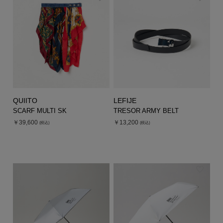
シューズ
シューズ
ファッション雑貨
バッグ
その他トップス（21
その他シューズ（2）
その他トップス
その他シューズ
ソックス・レッグウ
ソックス・レッグウェ
アクセサリー
アクセサリー
アクセサリー
ファッション雑貨
その他
その他（2）
ファッション雑貨
ファッション雑貨
アクセサリー
QUIITO
LEFIJE
SCARF MULTI SK
TRESOR ARMY BELT
￥39,600
￥13,200
(税込)
(税込)