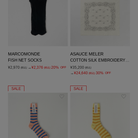
MARCOMONDE
ASAUCE MELER
FISH NET SOCKS
COTTON SILK EMBROIDERY BANDANA
¥2,970
→
¥2,376
20%
¥35,200
OFF
(税込)
(税込)
(税込)
→
¥24,640
30%
OFF
(税込)
SALE
SALE