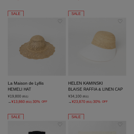
SALE
SALE
La Maison de Lyllis
HELEN KAMINSKI
HEMELI HAT
BLAISE RAFFIA & LINEN CAP
¥19,800
¥34,100
(税込)
(税込)
→
¥13,860
30%
→
¥23,870
30%
OFF
OFF
(税込)
(税込)
SALE
SALE