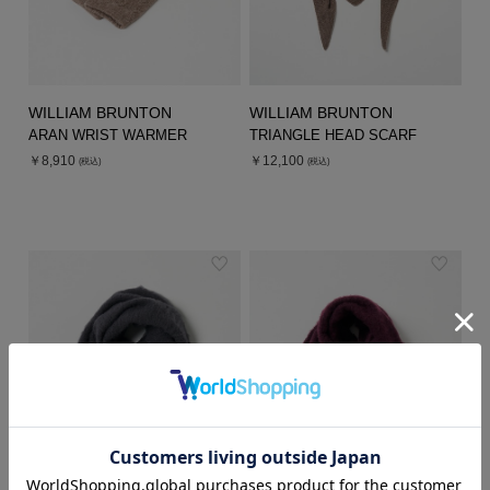
WILLIAM BRUNTON
WILLIAM BRUNTON
ARAN WRIST WARMER
TRIANGLE HEAD SCARF
￥8,910
￥12,100
(税込)
(税込)