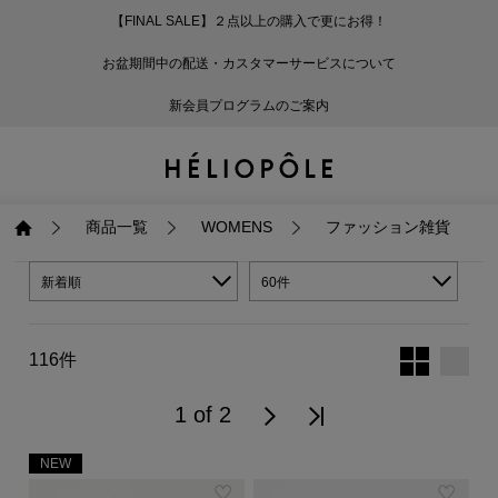
【FINAL SALE】２点以上の購入で更にお得！
戻る
戻る
戻る
戻る
戻る
戻る
戻る
戻る
戻る
戻る
戻る
戻る
戻る
戻る
戻る
戻る
戻る
戻る
戻る
戻る
戻る
お盆期間中の配送・カスタマーサービスについて
ログイン
ALL
ログイン
ALL
ジャケット・アウター
ALL
ALL（93）
ALL（601）
ALL（169）
ALL（90）
ALL（67）
ALL（59）
ALL（47）
ALL（116）
ALL（29）
ALL
ALL
ALL
ALL
ALL
ALL
新会員プログラムのご案内
新規会員登録
ジャケット・アウター
新規会員登録
ジャケット・アウター
トップス
ジャケット・アウター
コート（29）
Tシャツ・カットソー
パンツ（169）
スカート（90）
ワンピース（67）
サンダル（31）
トートバッグ（22）
傘（10）
ネックレス（9）
コート
Tシャツ・カットソ
サンダル
トートバッグ
傘
ネックレス
トップス
トップス
パンツ
トップス
ジャケット（34）
シャツ・ブラウス（1
パンプス（4）
ショルダーバッグ（
帽子（19）
ピアス・イヤリング
ジャケット
シャツ・ブラウス
パンプス
ショルダーバッグ
帽子
ピアス・イヤリング
商品一覧
WOMENS
ファッション雑貨
パンツ
パンツ
スカート
パンツ
ブルゾン（25）
ニット（168）
ブーツ（6）
かごバッグ（1）
ヘアアクセサリー（
その他アクセサリー
ブルゾン
ニット
ブーツ
かごバッグ
ヘアアクセサリー
その他アクセサリー
新着順
60件
スカート
スカート
ワンピース
スカート
ダウンジャケット（
スウェット（9）
スニーカー（3）
その他バッグ（9）
スカーフ・ストール
ダウンジャケット
スウェット
スニーカー
その他バッグ
スカーフ・ストール
116件
（41）
ワンピース
ワンピース
シューズ
ワンピース
フーディ（6）
バレエシューズ（8）
フーディ
バレエシューズ
ベルト
1 of 2
ベルト（11）
NEW
バッグ
バッグ
バッグ
シューズ
ベスト・ジレ（30）
レザーシューズ（1）
ベスト・ジレ
レザーシューズ
グローブ
グローブ（6）