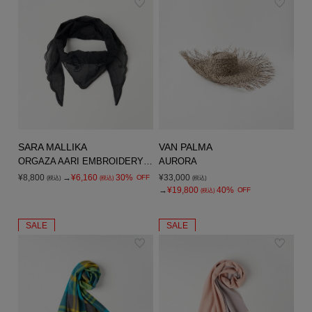
SARA MALLIKA
VAN PALMA
ORGAZA AARI EMBROIDERY BANDANA
AURORA
¥8,800
→
¥6,160
30%
¥33,000
OFF
(税込)
(税込)
(税込)
→
¥19,800
40%
OFF
(税込)
SALE
SALE