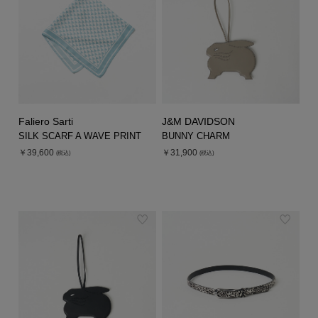
Faliero Sarti
J&M DAVIDSON
SILK SCARF A WAVE PRINT
BUNNY CHARM
￥39,600
￥31,900
(税込)
(税込)