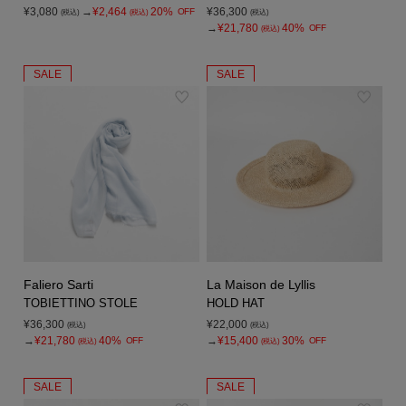
¥3,080
→
¥2,464
20%
¥36,300
OFF
(税込)
(税込)
(税込)
→
¥21,780
40%
OFF
(税込)
SALE
SALE
Faliero Sarti
La Maison de Lyllis
TOBIETTINO STOLE
HOLD HAT
¥36,300
¥22,000
(税込)
(税込)
→
¥21,780
40%
→
¥15,400
30%
OFF
OFF
(税込)
(税込)
SALE
SALE