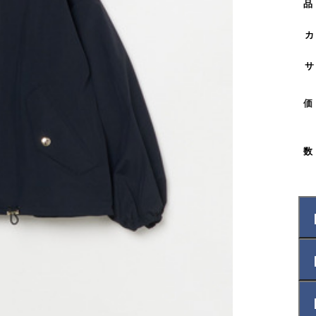
品
カ
サ
価
数