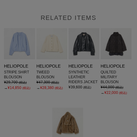
RELATED ITEMS
HELIOPOLE
HELIOPOLE
HELIOPOLE
HELIOPOLE
STRIPE SHIRT
TWEED
SYNTHETIC
QUILTED
BLOUSON
BLOUSON
LEATHER
MILITARY
RIDERS JACKET
BLOUSON
¥29,700
¥47,300
(税込)
(税込)
¥39,600
¥44,000
→
¥14,850
→
¥28,380
(税込)
(税込)
(税込)
(税込)
→
¥22,000
(税込)