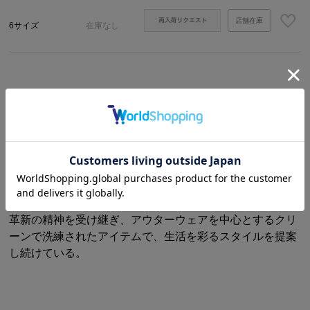
店舗在庫
6サイズ
在庫なし
商品説明
サイズ・詳細
【MACKINTOSH / マッキントッシュ】
英国を代表するアウターウェアブランド。上流階級の乗馬
用フィールドコートをはじめ、その機能性から英国陸軍の
ユニフォームや、英国国鉄員の外套としても採用されるな
ど、英国の暮らしに浸透し、歴史に刻まれている。 伝統と
革新の精神を受け継ぎ、アウターウェアを中心とするクリ
ーンで洗練されたアイテムで、生活を彩るスタイルを提案
し続けている。