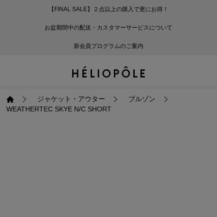
【FINAL SALE】２点以上の購入で更にお得！
戻る
戻る
戻る
戻る
戻る
戻る
戻る
戻る
戻る
戻る
戻る
戻る
戻る
戻る
戻る
戻る
戻る
戻る
戻る
戻る
戻る
お盆期間中の配送・カスタマーサービスについて
ログイン
ALL
ログイン
ALL
ジャケット・アウター
ALL
ALL（87）
ALL（600）
ALL（168）
ALL（89）
ALL（64）
ALL（59）
ALL（47）
ALL（115）
ALL（29）
ALL
ALL
ALL
ALL
ALL
ALL
新会員プログラムのご案内
新規会員登録
ジャケット・アウター
新規会員登録
ジャケット・アウター
トップス
ジャケット・アウター
コート（29）
Tシャツ・カットソー
パンツ（168）
スカート（89）
ワンピース（64）
サンダル（31）
トートバッグ（22）
傘（10）
ネックレス（9）
コート
Tシャツ・カットソ
サンダル
トートバッグ
傘
ネックレス
トップス
トップス
パンツ
トップス
ジャケット（31）
シャツ・ブラウス（1
パンプス（4）
ショルダーバッグ（
帽子（19）
ピアス・イヤリング
ジャケット
シャツ・ブラウス
パンプス
ショルダーバッグ
帽子
ピアス・イヤリング
ジャケット・アウター
ブルゾン
WEATHERTEC SKYE N/C SHORT
パンツ
パンツ
スカート
パンツ
ブルゾン（22）
ニット（168）
ブーツ（6）
かごバッグ（1）
ヘアアクセサリー（
その他アクセサリー
ブルゾン
ニット
ブーツ
かごバッグ
ヘアアクセサリー
その他アクセサリー
スカート
スカート
ワンピース
スカート
ダウンジャケット（
スウェット（9）
スニーカー（3）
その他バッグ（9）
スカーフ・ストール
ダウンジャケット
スウェット
スニーカー
その他バッグ
スカーフ・ストール
（41）
ワンピース
ワンピース
シューズ
ワンピース
フーディ（6）
バレエシューズ（8）
フーディ
バレエシューズ
ベルト
ベルト（10）
バッグ
バッグ
バッグ
シューズ
ベスト・ジレ（30）
レザーシューズ（1）
ベスト・ジレ
レザーシューズ
グローブ
グローブ（6）