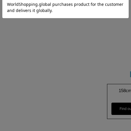
158c
Find o