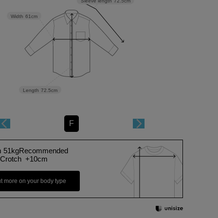
Sleeve length
72.5cm
Width
61cm
Length
72.5cm
F
m 51kgRecommended
Crotch +10cm
ut more on your body type