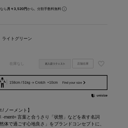
なら
月々3,520円
から。分割手数料無料
ライトグリーン
在庫なし
店舗在庫
158cm / 51kg
Crotch +10cm
Find your size
nt / ノーメント】
準 -ment= 言葉と合うさり「状態」などを表す名詞
然体で過ごす心地良さ」をブランドコンセプトに、