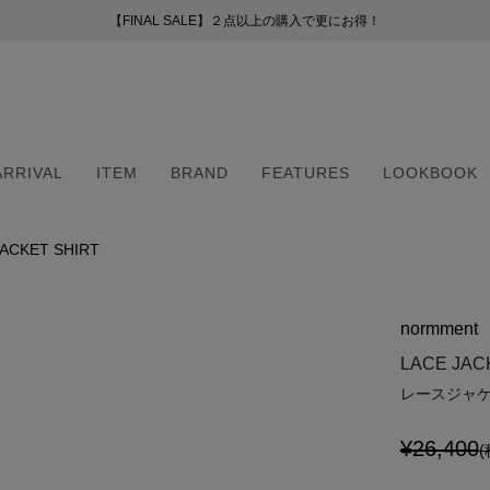
【FINAL SALE】２点以上の購入で更にお得！
【FINAL SALE】２点以上の購入で更にお得！
お盆期間中の配送・カスタマーサービスについて
新会員プログラムのご案内
（254）
ー
ARRIVAL
ITEM
BRAND
FEATURES
LOOKBOOK
51）
8）
（6）
JACKET SHIRT
ARRIVAL
ITEM
BRAND
FEATURES
LOOKBOOK
2）
（6）
normment
5）
・マフラー
・マフラー
LACE JAC
レースジャ
¥26,400
(