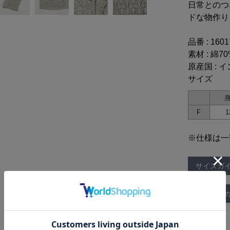
日常とのつ
ドな物作り
品番 : 160
素材 : 綿7
原産国 : 
サイズ
F
1
※仕様は一
サイズガ
お手入れ