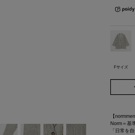
）
ェア
ア（22）
Fサイズ
【normme
Norm＝基
「日常を自