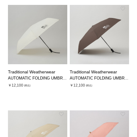
シューズ
シューズ
ファッション雑貨
バッグ
その他トップス（21
その他シューズ（2）
その他トップス
その他シューズ
ソックス・レッグウ
ソックス・レッグウェ
アクセサリー
アクセサリー
アクセサリー
ファッション雑貨
その他
その他（2）
ファッション雑貨
ファッション雑貨
アクセサリー
Traditional Weatherwear
Traditional Weatherwear
AUTOMATIC FOLDING UMBRELLA
AUTOMATIC FOLDING UMBRELLA
￥12,100
￥12,100
(税込)
(税込)