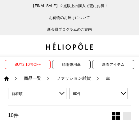
【FINAL SALE】２点以上の購入で更にお得！
戻る
戻る
戻る
戻る
戻る
戻る
戻る
戻る
戻る
戻る
戻る
戻る
戻る
戻る
戻る
戻る
戻る
戻る
戻る
戻る
戻る
お荷物のお届けについて
ログイン
ALL
ログイン
ALL
ジャケット・アウター
ALL
ALL（86）
ALL（585）
ALL（163）
ALL（86）
ALL（66）
ALL（59）
ALL（48）
ALL（115）
ALL（29）
ALL
ALL
ALL
ALL
ALL
ALL
新会員プログラムのご案内
新規会員登録
ジャケット・アウター
新規会員登録
ジャケット・アウター
トップス
ジャケット・アウター
コート（29）
Tシャツ・カットソー
パンツ（163）
スカート（86）
ワンピース（66）
サンダル（31）
トートバッグ（22）
傘（10）
ネックレス（9）
コート
Tシャツ・カットソ
サンダル
トートバッグ
傘
ネックレス
トップス
トップス
パンツ
トップス
ジャケット（31）
シャツ・ブラウス（1
パンプス（4）
ショルダーバッグ（
帽子（19）
ピアス・イヤリング
ジャケット
シャツ・ブラウス
パンプス
ショルダーバッグ
帽子
ピアス・イヤリング
BUY2 10％OFF
晴雨兼用傘
新着アイテム
パンツ
パンツ
スカート
パンツ
ブルゾン（21）
ニット（164）
ブーツ（6）
かごバッグ（1）
ヘアアクセサリー（
その他アクセサリー
ブルゾン
ニット
ブーツ
かごバッグ
ヘアアクセサリー
その他アクセサリー
商品一覧
ファッション雑貨
傘
新着順
60件
スカート
スカート
ワンピース
スカート
ダウンジャケット（
スウェット（9）
スニーカー（3）
その他バッグ（10）
スカーフ・ストール
ダウンジャケット
スウェット
スニーカー
その他バッグ
スカーフ・ストール
（41）
ワンピース
ワンピース
シューズ
ワンピース
フーディ（6）
バレエシューズ（8）
フーディ
バレエシューズ
ベルト
10件
ベルト（11）
バッグ
バッグ
バッグ
シューズ
ベスト・ジレ（28）
レザーシューズ（1）
ベスト・ジレ
レザーシューズ
グローブ
グローブ（6）