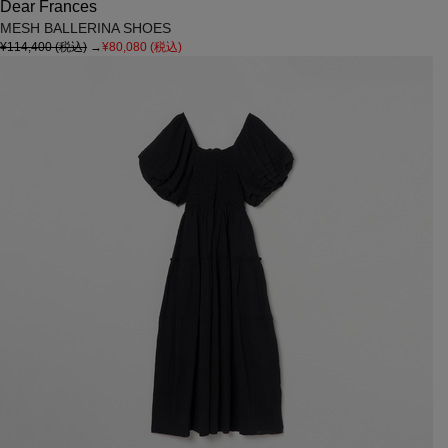
Dear Frances
MESH BALLERINA SHOES
¥114,400
(税込)
→
¥80,080
(税込)