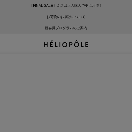
【FINAL SALE】２点以上の購入で更にお得！
戻る
戻る
戻る
戻る
戻る
戻る
戻る
戻る
戻る
戻る
戻る
戻る
戻る
戻る
戻る
戻る
戻る
戻る
戻る
戻る
戻る
お荷物のお届けについて
ログイン
ALL
ログイン
ALL
ジャケット・アウター
ALL
ALL（87）
ALL（586）
ALL（165）
ALL（86）
ALL（66）
ALL（59）
ALL（48）
ALL（116）
ALL（29）
ALL
ALL
ALL
ALL
ALL
ALL
新会員プログラムのご案内
新規会員登録
ジャケット・アウター
新規会員登録
ジャケット・アウター
トップス
ジャケット・アウター
コート（29）
Tシャツ・カットソー
パンツ（165）
スカート（86）
ワンピース（66）
サンダル（31）
トートバッグ（22）
傘（10）
ネックレス（9）
コート
Tシャツ・カットソ
サンダル
トートバッグ
傘
ネックレス
トップス
トップス
パンツ
トップス
ジャケット（32）
シャツ・ブラウス（1
パンプス（4）
ショルダーバッグ（
帽子（19）
ピアス・イヤリング
ジャケット
シャツ・ブラウス
パンプス
ショルダーバッグ
帽子
ピアス・イヤリング
パンツ
パンツ
スカート
パンツ
ブルゾン（21）
ニット（164）
ブーツ（6）
かごバッグ（1）
ヘアアクセサリー（
その他アクセサリー
ブルゾン
ニット
ブーツ
かごバッグ
ヘアアクセサリー
その他アクセサリー
スカート
スカート
ワンピース
スカート
ダウンジャケット（
スウェット（9）
スニーカー（3）
その他バッグ（10）
スカーフ・ストール
ダウンジャケット
スウェット
スニーカー
その他バッグ
スカーフ・ストール
（41）
ワンピース
ワンピース
シューズ
ワンピース
フーディ（6）
バレエシューズ（8）
フーディ
バレエシューズ
ベルト
ベルト（11）
バッグ
バッグ
バッグ
シューズ
ベスト・ジレ（28）
レザーシューズ（1）
ベスト・ジレ
レザーシューズ
グローブ
グローブ（6）