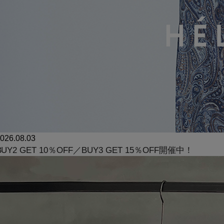
026.08.03
BUY2 GET 10％OFF／BUY3 GET 15％OFF開催中！