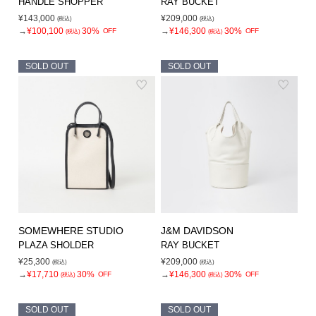
HANDLE SHOPPER
RAY BUCKET
¥143,000
¥209,000
(税込)
(税込)
→
¥100,100
30%
→
¥146,300
30%
OFF
OFF
(税込)
(税込)
SOLD OUT
SOLD OUT
SOMEWHERE STUDIO
J&M DAVIDSON
PLAZA SHOLDER
RAY BUCKET
¥25,300
¥209,000
(税込)
(税込)
→
¥17,710
30%
→
¥146,300
30%
OFF
OFF
(税込)
(税込)
SOLD OUT
SOLD OUT