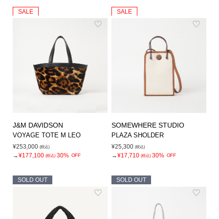
SALE
SALE
J&M DAVIDSON
SOMEWHERE STUDIO
VOYAGE TOTE M LEO
PLAZA SHOLDER
¥253,000
¥25,300
(税込)
(税込)
→
¥177,100
30%
→
¥17,710
30%
OFF
OFF
(税込)
(税込)
SOLD OUT
SOLD OUT