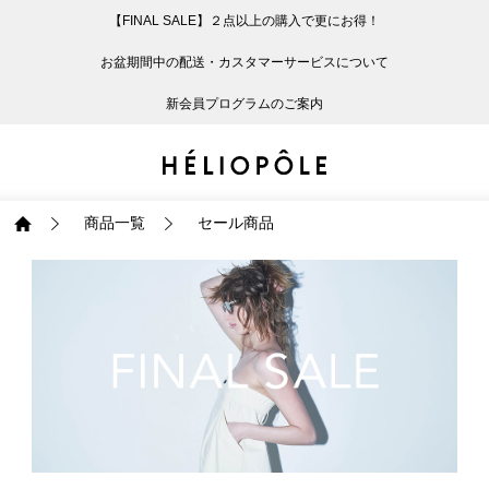
【FINAL SALE】２点以上の購入で更にお得！
戻る
戻る
戻る
戻る
戻る
戻る
戻る
戻る
戻る
戻る
戻る
戻る
戻る
戻る
戻る
戻る
戻る
戻る
戻る
戻る
戻る
お盆期間中の配送・カスタマーサービスについて
ログイン
ALL
ログイン
ALL
ジャケット・アウター
ALL
ALL（87）
ALL（603）
ALL（171）
ALL（89）
ALL（64）
ALL（59）
ALL（49）
ALL（117）
ALL（29）
ALL
ALL
ALL
ALL
ALL
ALL
新会員プログラムのご案内
新規会員登録
ジャケット・アウター
新規会員登録
ジャケット・アウター
トップス
ジャケット・アウター
コート（29）
Tシャツ・カットソー
パンツ（171）
スカート（89）
ワンピース（64）
サンダル（31）
トートバッグ（22）
傘（10）
ネックレス（9）
コート
Tシャツ・カットソ
サンダル
トートバッグ
傘
ネックレス
トップス
トップス
パンツ
トップス
ジャケット（31）
シャツ・ブラウス（1
パンプス（4）
ショルダーバッグ（
帽子（19）
ピアス・イヤリング
ジャケット
シャツ・ブラウス
パンプス
ショルダーバッグ
帽子
ピアス・イヤリング
商品一覧
セール商品
パンツ
パンツ
スカート
パンツ
ブルゾン（22）
ニット（168）
ブーツ（6）
かごバッグ（1）
ヘアアクセサリー（
その他アクセサリー
ブルゾン
ニット
ブーツ
かごバッグ
ヘアアクセサリー
その他アクセサリー
スカート
スカート
ワンピース
スカート
ダウンジャケット（
スウェット（9）
スニーカー（3）
その他バッグ（9）
スカーフ・ストール
ダウンジャケット
スウェット
スニーカー
その他バッグ
スカーフ・ストール
（41）
ワンピース
ワンピース
シューズ
ワンピース
フーディ（6）
バレエシューズ（8）
フーディ
バレエシューズ
ベルト
ベルト（12）
バッグ
バッグ
バッグ
シューズ
ベスト・ジレ（30）
レザーシューズ（1）
ベスト・ジレ
レザーシューズ
グローブ
グローブ（6）