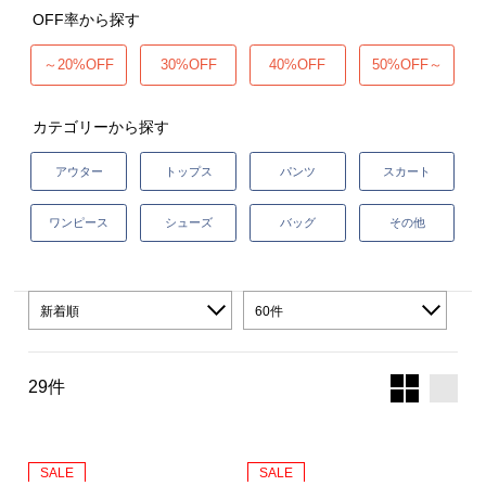
OFF率から探す
シューズ
シューズ
ファッション雑貨
バッグ
その他トップス（21
その他シューズ（2）
その他トップス
その他シューズ
ソックス・レッグウ
ソックス・レッグウェ
～20%OFF
30%OFF
40%OFF
50%OFF～
アクセサリー
アクセサリー
アクセサリー
ファッション雑貨
その他
その他（2）
カテゴリーから探す
ファッション雑貨
ファッション雑貨
アクセサリー
アウター
トップス
パンツ
スカート
ワンピース
シューズ
バッグ
その他
新着順
60件
29件
SALE
SALE