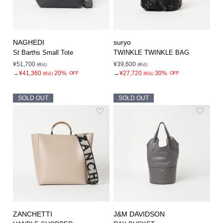
NAGHEDI
suryo
St Barths Small Tote
TWINKLE TWINKLE BAG
¥51,700
¥39,600
(税込)
(税込)
→
¥41,360
20%
→
¥27,720
30%
OFF
OFF
(税込)
(税込)
SOLD OUT
SOLD OUT
ZANCHETTI
J&M DAVIDSON