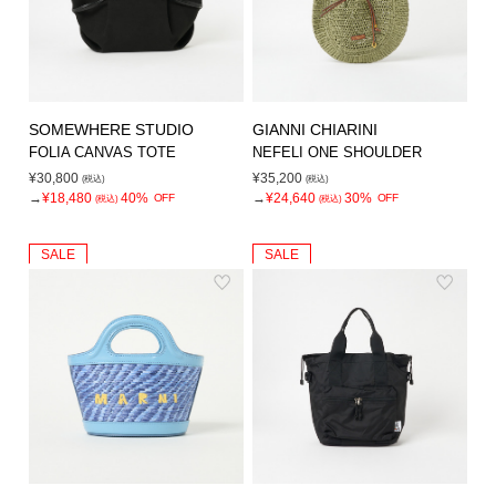
SOMEWHERE STUDIO
GIANNI CHIARINI
FOLIA CANVAS TOTE
NEFELI ONE SHOULDER
¥30,800
¥35,200
(税込)
(税込)
→
¥18,480
40%
→
¥24,640
30%
OFF
OFF
(税込)
(税込)
SALE
SALE