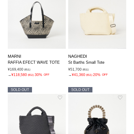
MARNI
NAGHEDI
RAFFIA EFECT WAVE TOTE
St Barths Small Tote
¥169,400
¥51,700
(税込)
(税込)
→
¥118,580
30%
→
¥41,360
20%
OFF
OFF
(税込)
(税込)
SOLD OUT
SOLD OUT