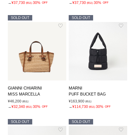
→
¥37,730
30%
→
¥37,730
30%
OFF
OFF
(税込)
(税込)
SOLD OUT
SOLD OUT
GIANNI CHIARINI
MARNI
MISS MARCELLA
PUFF BUCKET BAG
¥46,200
¥163,900
(税込)
(税込)
→
¥32,340
30%
→
¥114,730
30%
OFF
OFF
(税込)
(税込)
SOLD OUT
SOLD OUT