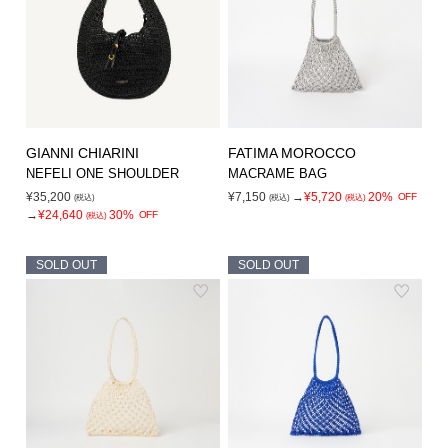
GIANNI CHIARINI
FATIMA MOROCCO
NEFELI ONE SHOULDER
MACRAME BAG
¥35,200
¥7,150
→
¥5,720
20%
OFF
(税込)
(税込)
(税込)
→
¥24,640
30%
OFF
(税込)
SOLD OUT
SOLD OUT