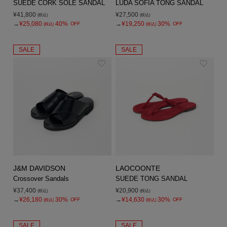
SUEDE CORK SOLE SANDAL
LUDA SOFIA TONG SANDAL
¥41,800
¥27,500
(税込)
(税込)
→
¥25,080
40%
→
¥19,250
30%
OFF
OFF
(税込)
(税込)
SALE
SALE
J&M DAVIDSON
LAOCOONTE
Crossover Sandals
SUEDE TONG SANDAL
¥37,400
¥20,900
(税込)
(税込)
→
¥26,180
30%
→
¥14,630
30%
OFF
OFF
(税込)
(税込)
SALE
SALE