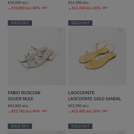
¥33,000
¥14,300
(税込)
(税込)
→
¥19,800
40%
→
¥11,440
20%
OFF
OFF
(税込)
(税込)
SOLD OUT
SOLD OUT
FABIO RUSCONI
LAOCOONTE
SILVER MULE
LAOCOONTE GOLD SANDAL
¥42,900
¥22,000
(税込)
(税込)
→
¥25,740
40%
→
¥15,400
30%
OFF
OFF
(税込)
(税込)
SOLD OUT
SOLD OUT