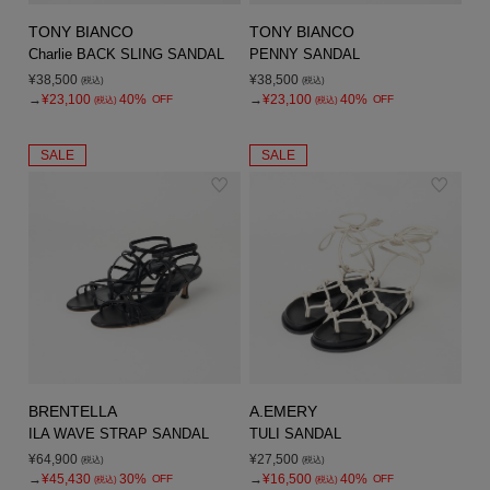
TONY BIANCO
TONY BIANCO
Charlie BACK SLING SANDAL
PENNY SANDAL
¥38,500
¥38,500
(税込)
(税込)
→
¥23,100
40%
→
¥23,100
40%
OFF
OFF
(税込)
(税込)
SALE
SALE
BRENTELLA
A.EMERY
ILA WAVE STRAP SANDAL
TULI SANDAL
¥64,900
¥27,500
(税込)
(税込)
→
¥45,430
30%
→
¥16,500
40%
OFF
OFF
(税込)
(税込)