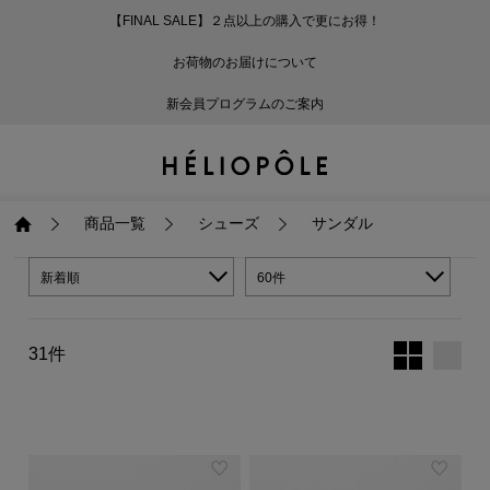
【FINAL SALE】２点以上の購入で更にお得！
戻る
戻る
戻る
戻る
戻る
戻る
戻る
戻る
戻る
戻る
戻る
戻る
戻る
戻る
戻る
戻る
戻る
戻る
戻る
戻る
戻る
お荷物のお届けについて
ログイン
ALL
ログイン
ALL
ジャケット・アウター
ALL
ALL（87）
ALL（586）
ALL（165）
ALL（86）
ALL（66）
ALL（59）
ALL（48）
ALL（116）
ALL（29）
ALL
ALL
ALL
ALL
ALL
ALL
新会員プログラムのご案内
新規会員登録
ジャケット・アウター
新規会員登録
ジャケット・アウター
トップス
ジャケット・アウター
コート（29）
Tシャツ・カットソー
パンツ（165）
スカート（86）
ワンピース（66）
サンダル（31）
トートバッグ（22）
傘（10）
ネックレス（9）
コート
Tシャツ・カットソ
サンダル
トートバッグ
傘
ネックレス
トップス
トップス
パンツ
トップス
ジャケット（32）
シャツ・ブラウス（1
パンプス（4）
ショルダーバッグ（
帽子（19）
ピアス・イヤリング
ジャケット
シャツ・ブラウス
パンプス
ショルダーバッグ
帽子
ピアス・イヤリング
商品一覧
シューズ
サンダル
パンツ
パンツ
スカート
パンツ
ブルゾン（21）
ニット（164）
ブーツ（6）
かごバッグ（1）
ヘアアクセサリー（
その他アクセサリー
ブルゾン
ニット
ブーツ
かごバッグ
ヘアアクセサリー
その他アクセサリー
新着順
60件
スカート
スカート
ワンピース
スカート
ダウンジャケット（
スウェット（9）
スニーカー（3）
その他バッグ（10）
スカーフ・ストール
ダウンジャケット
スウェット
スニーカー
その他バッグ
スカーフ・ストール
31件
（41）
ワンピース
ワンピース
シューズ
ワンピース
フーディ（6）
バレエシューズ（8）
フーディ
バレエシューズ
ベルト
ベルト（11）
バッグ
バッグ
バッグ
シューズ
ベスト・ジレ（28）
レザーシューズ（1）
ベスト・ジレ
レザーシューズ
グローブ
グローブ（6）