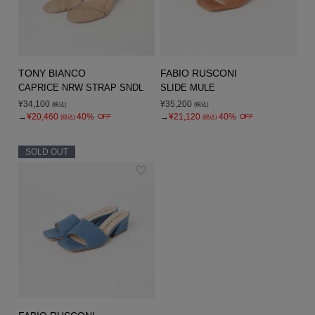
TONY BIANCO
FABIO RUSCONI
CAPRICE NRW STRAP SNDL
SLIDE MULE
¥34,100
¥35,200
(税込)
(税込)
→
¥20,460
40%
→
¥21,120
40%
OFF
OFF
(税込)
(税込)
SOLD OUT