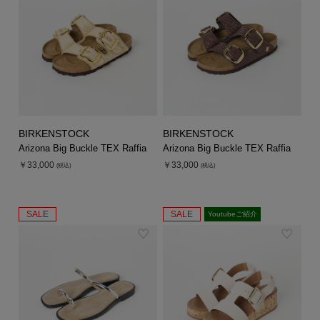
シューズ
シューズ
ファッション雑貨
バッグ
その他トップス（21
その他シューズ（2）
その他トップス
その他シューズ
ソックス・レッグウ
ソックス・レッグウェ
アクセサリー
アクセサリー
アクセサリー
ファッション雑貨
その他
その他（2）
ファッション雑貨
ファッション雑貨
アクセサリー
BIRKENSTOCK
BIRKENSTOCK
Arizona Big Buckle TEX Raffia
Arizona Big Buckle TEX Raffia
￥33,000
￥33,000
(税込)
(税込)
SALE
SALE
Youtubeご紹介