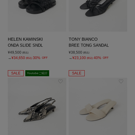
HELEN KAMINSKI
TONY BIANCO
ONDA SLIDE SNDL
BREE TONG SANDAL
¥49,500
¥38,500
(税込)
(税込)
→
¥34,650
30%
→
¥23,100
40%
OFF
OFF
(税込)
(税込)
SALE
SALE
Youtubeご紹介