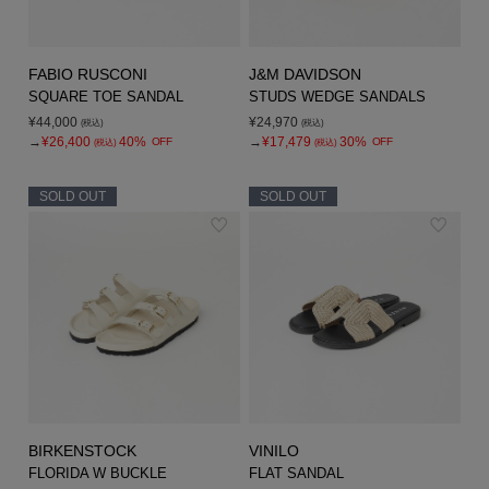
FABIO RUSCONI
J&M DAVIDSON
SQUARE TOE SANDAL
STUDS WEDGE SANDALS
¥44,000
¥24,970
(税込)
(税込)
→
¥26,400
40%
→
¥17,479
30%
OFF
OFF
(税込)
(税込)
SOLD OUT
SOLD OUT
BIRKENSTOCK
VINILO
FLORIDA W BUCKLE
FLAT SANDAL