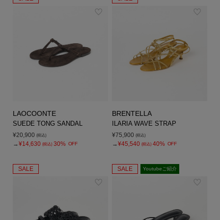
LAOCOONTE
BRENTELLA
SUEDE TONG SANDAL
ILARIA WAVE STRAP
¥20,900
¥75,900
(税込)
(税込)
→
¥14,630
30%
→
¥45,540
40%
OFF
OFF
(税込)
(税込)
SALE
SALE
Youtubeご紹介