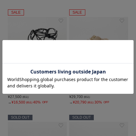
SALE
SALE
A.EMERY
BIRKENSTOCK
TULI SANDAL
BIG/B BOA ARIZONA
¥27,500
¥29,700
(税込)
(税込)
→
¥16,500
40%
→
¥20,790
30%
OFF
OFF
(税込)
(税込)
SOLD OUT
SOLD OUT