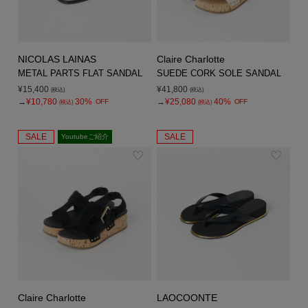
NICOLAS LAINAS
Claire Charlotte
METAL PARTS FLAT SANDAL
SUEDE CORK SOLE SANDAL
¥15,400
¥41,800
(税込)
(税込)
→
¥10,780
30%
→
¥25,080
40%
OFF
OFF
(税込)
(税込)
SALE
SALE
Youtubeご紹介
Claire Charlotte
LAOCOONTE