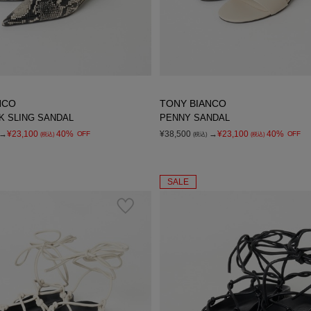
NCO
TONY BIANCO
CK SLING SANDAL
PENNY SANDAL
→
¥23,100
40%
¥38,500
→
¥23,100
40%
OFF
OFF
(税込)
(税込)
(税込)
SALE