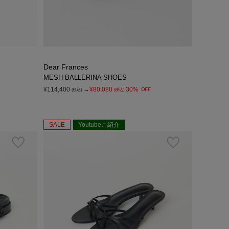
Dear Frances
MESH BALLERINA SHOES
¥114,400
→
¥80,080
30%
OFF
(税込)
(税込)
SALE
Youtubeご紹介