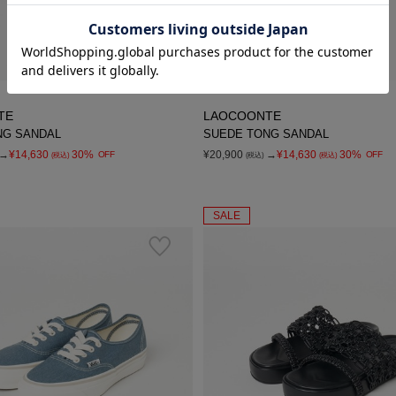
TE
LAOCOONTE
NG SANDAL
SUEDE TONG SANDAL
→
¥14,630
30%
¥20,900
→
¥14,630
30%
OFF
OFF
(税込)
(税込)
(税込)
SALE