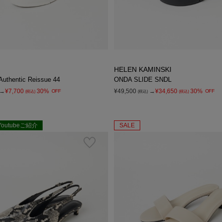
HELEN KAMINSKI
uthentic Reissue 44
ONDA SLIDE SNDL
→
¥7,700
30%
¥49,500
→
¥34,650
30%
OFF
OFF
(税込)
(税込)
(税込)
Youtubeご紹介
SALE