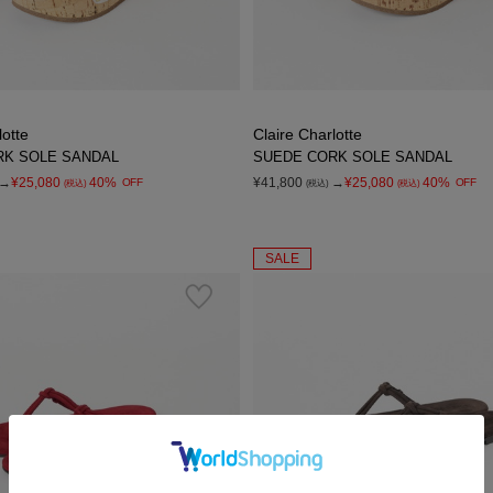
lotte
Claire Charlotte
RK SOLE SANDAL
SUEDE CORK SOLE SANDAL
→
¥25,080
40%
¥41,800
→
¥25,080
40%
OFF
OFF
(税込)
(税込)
(税込)
SALE