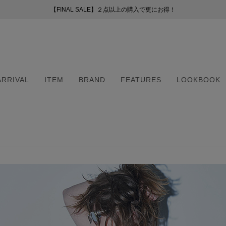
【FINAL SALE】２点以上の購入で更にお得！
【FINAL SALE】２点以上の購入で更にお得！
お盆期間中の配送・カスタマーサービスについて
新会員プログラムのご案内
（254）
ー
ARRIVAL
ITEM
BRAND
FEATURES
LOOKBOOK
50）
8）
（6）
ARRIVAL
ITEM
BRAND
FEATURES
LOOKBOOK
2）
（6）
5）
・マフラー
・マフラー