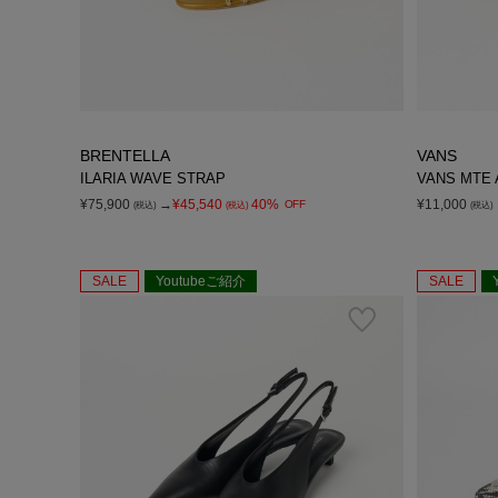
BRENTELLA
VANS
ILARIA WAVE STRAP
VANS MTE A
¥75,900
→
¥45,540
40%
¥11,000
OFF
(税込)
(税込)
(税込)
SALE
Youtubeご紹介
SALE