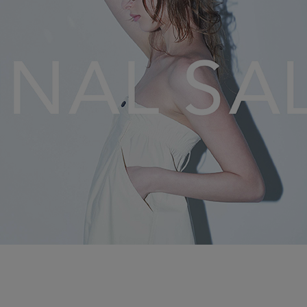
）
ェア
ア（22）