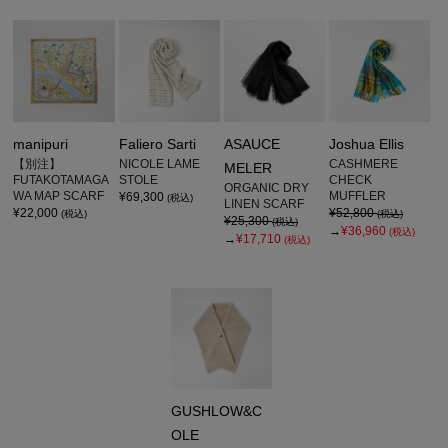
manipuri
Faliero Sarti
ASAUCE
Joshua Ellis
【別注】
NICOLE LAME
CASHMERE
MELER
FUTAKOTAMAGA
STOLE
CHECK
ORGANIC DRY
WA MAP SCARF
MUFFLER
¥69,300
(税込)
LINEN SCARF
¥22,000
¥52,800
(税込)
(税込)
¥25,300
(税込)
→
¥36,960
(税込)
→
¥17,710
(税込)
GUSHLOW&C
OLE