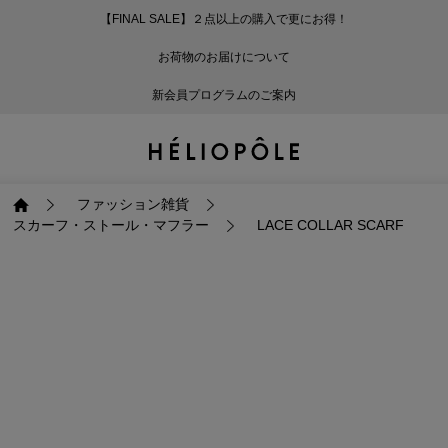
【FINAL SALE】２点以上の購入で更にお得！
戻る
戻る
戻る
戻る
戻る
戻る
戻る
戻る
戻る
戻る
戻る
戻る
戻る
戻る
戻る
戻る
戻る
戻る
戻る
戻る
戻る
お荷物のお届けについて
ログイン
ALL
ログイン
ALL
ジャケット・アウター
ALL
ALL（87）
ALL（586）
ALL（165）
ALL（86）
ALL（66）
ALL（59）
ALL（48）
ALL（116）
ALL（29）
ALL
ALL
ALL
ALL
ALL
ALL
新会員プログラムのご案内
新規会員登録
ジャケット・アウター
新規会員登録
ジャケット・アウター
トップス
ジャケット・アウター
コート（29）
Tシャツ・カットソー
パンツ（165）
スカート（86）
ワンピース（66）
サンダル（31）
トートバッグ（22）
傘（10）
ネックレス（9）
コート
Tシャツ・カットソ
サンダル
トートバッグ
傘
ネックレス
トップス
トップス
パンツ
トップス
ジャケット（32）
シャツ・ブラウス（1
パンプス（4）
ショルダーバッグ（
帽子（19）
ピアス・イヤリング
ジャケット
シャツ・ブラウス
パンプス
ショルダーバッグ
帽子
ピアス・イヤリング
ファッション雑貨
スカーフ・ストール・マフラー
LACE COLLAR SCARF
パンツ
パンツ
スカート
パンツ
ブルゾン（21）
ニット（164）
ブーツ（6）
かごバッグ（1）
ヘアアクセサリー（
その他アクセサリー
ブルゾン
ニット
ブーツ
かごバッグ
ヘアアクセサリー
その他アクセサリー
スカート
スカート
ワンピース
スカート
ダウンジャケット（
スウェット（9）
スニーカー（3）
その他バッグ（10）
スカーフ・ストール
ダウンジャケット
スウェット
スニーカー
その他バッグ
スカーフ・ストール
（41）
ワンピース
ワンピース
シューズ
ワンピース
フーディ（6）
バレエシューズ（8）
フーディ
バレエシューズ
ベルト
ベルト（11）
バッグ
バッグ
バッグ
シューズ
ベスト・ジレ（28）
レザーシューズ（1）
ベスト・ジレ
レザーシューズ
グローブ
グローブ（6）