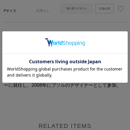
店舗在庫
Fサイズ
在庫なし
商品説明
サイズ・詳細
【boussole / ブソル】
2006年に活動を開始。菅原利明(Toshiaki Sugawara)と、
その妻である菅原夢子(Yuko Sugawara)がデザイン担当。
菅原 夢子は、2001年にケイタ マルヤマのニットデザイナ
ーに就任し、2008年にブソルのデザイナーとして参加。
RELATED ITEMS