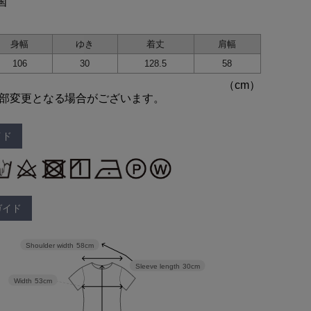
国
身幅
ゆき
着丈
肩幅
106
30
128.5
58
部変更となる場合がございます。
イド
ガイド
Shoulder width
58cm
Sleeve length
30cm
Width
53cm