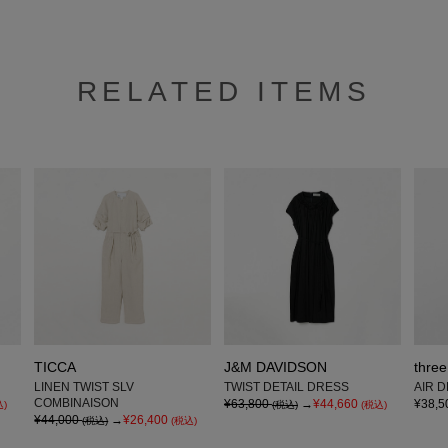
RELATED ITEMS
TICCA
J&M DAVIDSON
three
LINEN TWIST SLV
TWIST DETAIL DRESS
AIR 
COMBINAISON
¥63,800
→
¥44,660
¥38,5
込)
(税込)
(税込)
¥44,000
→
¥26,400
(税込)
(税込)