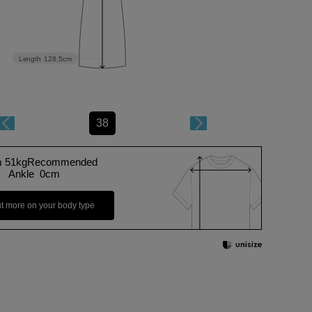
Length
128.5cm
38
m 51kgRecommended
Ankle 0cm
ut more on your body type