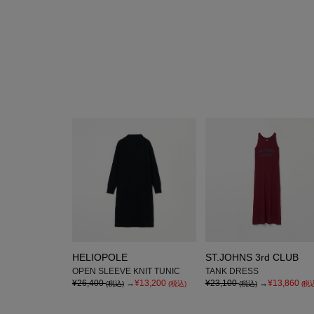
HELIOPOLE
ST.JOHNS 3rd CLUB
OPEN SLEEVE KNIT TUNIC
TANK DRESS
¥26,400
→
¥13,200
¥23,100
→
¥13,860
(税込)
(税込)
(税込)
(税