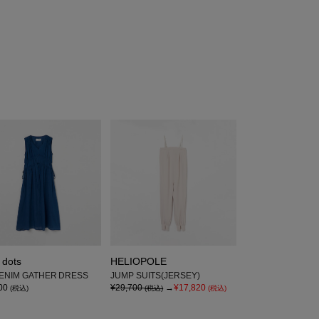
 dots
HELIOPOLE
DENIM GATHER DRESS
JUMP SUITS(JERSEY)
00
¥29,700
→
¥17,820
(税込)
(税込)
(税込)