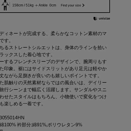
158cm / 51kg
Ankle 0cm
Find your size
ディネートが完成する、柔らかなコットン素材のマ
です。
ちるストレートシルエットは、身体のラインを拾い
ラックスした着心地です。
ーするフレンチスリーブのデザインで、腕周りもす
た印象。裾にはサイドスリットがあり足元は軽やか
丈ながら足捌きが良いのも嬉しいポイントです。
た肌触りの天然素材ならではの風合いは、デイリー
旅行シーンまで幅広く活躍します。サンダルやスニ
わせたスタイルはもちろん、小物使いで変化をつけ
も楽しめる一着です。
03055014HN
:綿100% 衿部分:綿91%,ポリウレタン9%