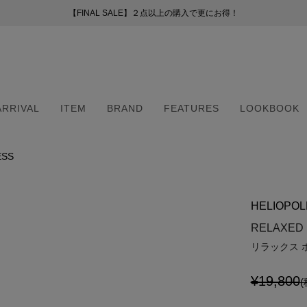
【FINAL SALE】２点以上の購入で更にお得！
【FINAL SALE】２点以上の購入で更にお得！
お盆期間中の配送・カスタマーサービスについて
新会員プログラムのご案内
（254）
ー
ARRIVAL
ITEM
BRAND
FEATURES
LOOKBOOK
51）
8）
（6）
ESS
ARRIVAL
ITEM
BRAND
FEATURES
LOOKBOOK
2）
（6）
HELIOPOL
5）
・マフラー
・マフラー
RELAXED 
リラックス 
¥19,800
(