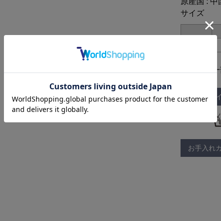
原産国 : 中
サイズ
38
※仕様は一
サイズガ
取り扱い：
お手入れ