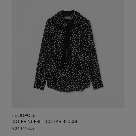
シューズ
シューズ
ファッション雑貨
バッグ
その他トップス（21
その他シューズ（2）
その他トップス
その他シューズ
ソックス・レッグウ
ソックス・レッグウェ
アクセサリー
アクセサリー
アクセサリー
ファッション雑貨
その他
その他（2）
ファッション雑貨
ファッション雑貨
アクセサリー
HELIOPOLE
DOT PRINT FRILL COLLAR BLOUSE
￥34,100
(税込)