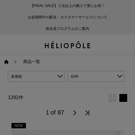
【FINAL SALE】２点以上の購入で更にお得！
戻る
戻る
戻る
戻る
戻る
戻る
戻る
戻る
戻る
戻る
戻る
戻る
戻る
戻る
戻る
戻る
戻る
戻る
戻る
戻る
戻る
お盆期間中の配送・カスタマーサービスについて
ログイン
ALL
ログイン
ALL
ジャケット・アウター
ALL
ALL（93）
ALL（601）
ALL（169）
ALL（90）
ALL（68）
ALL（59）
ALL（47）
ALL（116）
ALL（29）
ALL
ALL
ALL
ALL
ALL
ALL
新会員プログラムのご案内
新規会員登録
ジャケット・アウター
新規会員登録
ジャケット・アウター
トップス
ジャケット・アウター
コート（29）
Tシャツ・カットソー
パンツ（169）
スカート（90）
ワンピース（68）
サンダル（31）
トートバッグ（22）
傘（10）
ネックレス（9）
コート
Tシャツ・カットソ
サンダル
トートバッグ
傘
ネックレス
トップス
トップス
パンツ
トップス
ジャケット（34）
シャツ・ブラウス（1
パンプス（4）
ショルダーバッグ（
帽子（19）
ピアス・イヤリング
ジャケット
シャツ・ブラウス
パンプス
ショルダーバッグ
帽子
ピアス・イヤリング
商品一覧
パンツ
パンツ
スカート
パンツ
ブルゾン（25）
ニット（168）
ブーツ（6）
かごバッグ（1）
ヘアアクセサリー（
その他アクセサリー
ブルゾン
ニット
ブーツ
かごバッグ
ヘアアクセサリー
その他アクセサリー
新着順
60件
スカート
スカート
ワンピース
スカート
ダウンジャケット（
スウェット（9）
スニーカー（3）
その他バッグ（9）
スカーフ・ストール
ダウンジャケット
スウェット
スニーカー
その他バッグ
スカーフ・ストール
1292件
（41）
ワンピース
ワンピース
シューズ
ワンピース
フーディ（6）
バレエシューズ（8）
フーディ
バレエシューズ
ベルト
1 of 87
ベルト（11）
NEW
バッグ
バッグ
バッグ
シューズ
ベスト・ジレ（30）
レザーシューズ（1）
ベスト・ジレ
レザーシューズ
グローブ
グローブ（6）