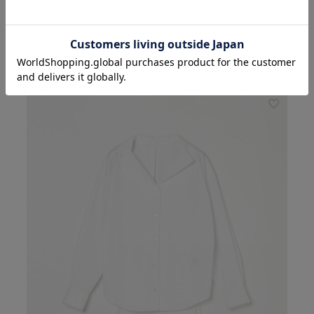
HELIOPOLE
TIE NECK BLOUSE
￥23,100
(税込)
NEW
PRE ORDER