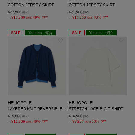
COTTON JERSEY SKIRT
COTTON JERSEY SKIRT
¥27,500
¥27,500
(税込)
(税込)
→
¥16,500
40%
→
¥16,500
40%
OFF
OFF
(税込)
(税込)
SALE
Youtubeご紹介
SALE
Youtubeご紹介
HELIOPOLE
HELIOPOLE
LAYERED KNIT REVERSIBLE GARDIGAN
STRETCH LACE BIG T SHIRT
¥19,800
¥16,500
(税込)
(税込)
→
¥11,880
40%
→
¥8,250
50%
OFF
OFF
(税込)
(税込)