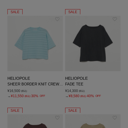
SALE
SALE
HELIOPOLE
HELIOPOLE
SHEER BORDER KNIT CREW NECK
FADE TEE
¥16,500
¥14,300
(税込)
(税込)
→
¥11,550
30%
→
¥8,580
40%
OFF
OFF
(税込)
(税込)
SALE
SALE