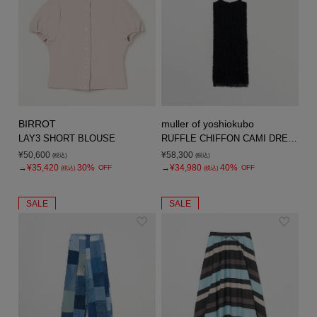
BIRROT
muller of yoshiokubo
LAY3 SHORT BLOUSE
RUFFLE CHIFFON CAMI DRESS
¥50,600
¥58,300
(税込)
(税込)
→
¥35,420
30%
→
¥34,980
40%
OFF
OFF
(税込)
(税込)
SALE
SALE