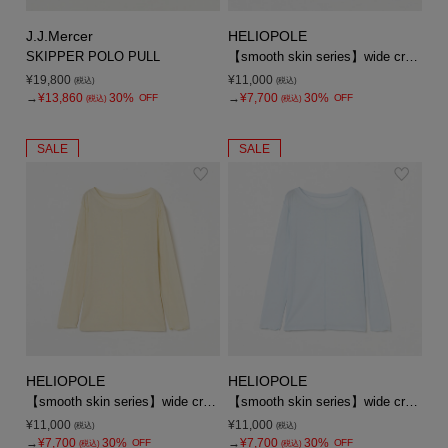
J.J.Mercer
HELIOPOLE
SKIPPER POLO PULL
【smooth skin series】wide crew neck
¥19,800
¥11,000
(税込)
(税込)
→
¥13,860
30%
→
¥7,700
30%
OFF
OFF
(税込)
(税込)
SALE
SALE
HELIOPOLE
HELIOPOLE
【smooth skin series】wide crew neck
【smooth skin series】wide crew neck
¥11,000
¥11,000
(税込)
(税込)
→
¥7,700
30%
→
¥7,700
30%
OFF
OFF
(税込)
(税込)