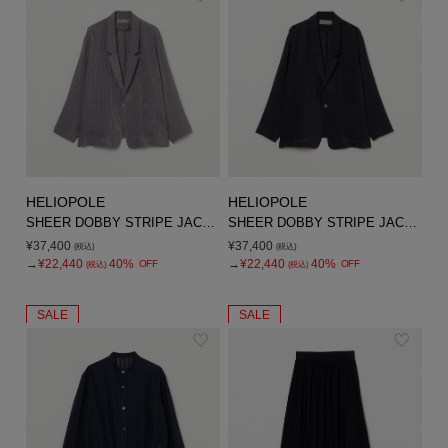
シューズ
シューズ
ファッション雑貨
バッグ
その他トップス（21
その他シューズ（2）
その他トップス
その他シューズ
ソックス・レッグウ
ソックス・レッグウェ
アクセサリー
アクセサリー
アクセサリー
ファッション雑貨
その他
その他（2）
ファッション雑貨
ファッション雑貨
アクセサリー
HELIOPOLE
HELIOPOLE
SHEER DOBBY STRIPE JACKET
SHEER DOBBY STRIPE JACKET
¥37,400
¥37,400
(税込)
(税込)
→
¥22,440
40%
→
¥22,440
40%
OFF
OFF
(税込)
(税込)
SALE
SALE