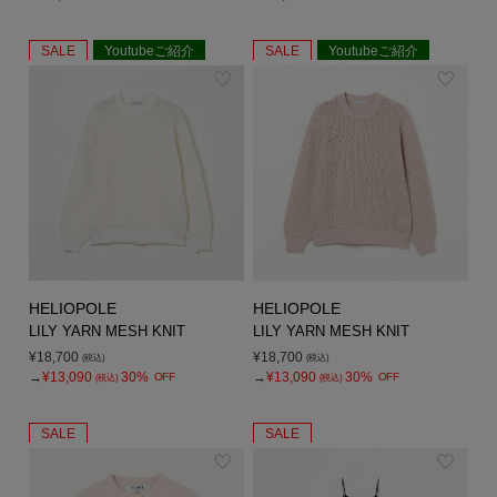
SALE
Youtubeご紹介
SALE
Youtubeご紹介
HELIOPOLE
HELIOPOLE
LILY YARN MESH KNIT
LILY YARN MESH KNIT
¥18,700
¥18,700
(税込)
(税込)
→
¥13,090
30%
→
¥13,090
30%
OFF
OFF
(税込)
(税込)
SALE
SALE