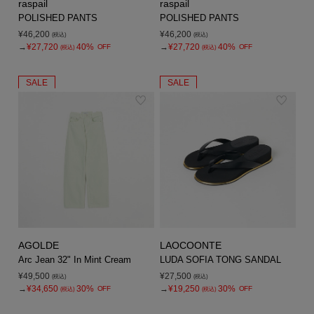
raspail
raspail
POLISHED PANTS
POLISHED PANTS
¥46,200
¥46,200
(税込)
(税込)
→
¥27,720
40%
→
¥27,720
40%
OFF
OFF
(税込)
(税込)
SALE
SALE
AGOLDE
LAOCOONTE
Arc Jean 32" In Mint Cream
LUDA SOFIA TONG SANDAL
¥49,500
¥27,500
(税込)
(税込)
→
¥34,650
30%
→
¥19,250
30%
OFF
OFF
(税込)
(税込)