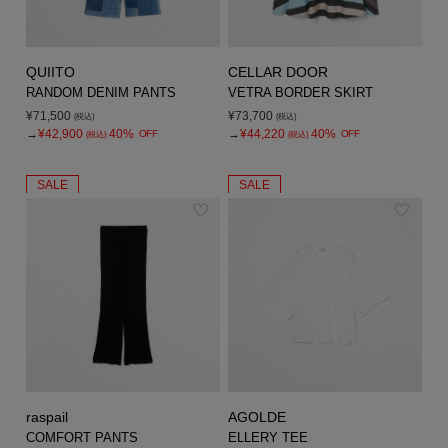
QUIITO
CELLAR DOOR
RANDOM DENIM PANTS
VETRA BORDER SKIRT
¥71,500
¥73,700
(税込)
(税込)
→
¥42,900
40%
→
¥44,220
40%
OFF
OFF
(税込)
(税込)
SALE
SALE
raspail
AGOLDE
COMFORT PANTS
ELLERY TEE