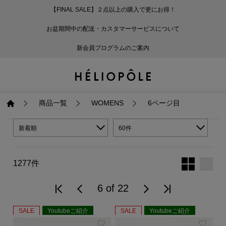
【FINAL SALE】２点以上の購入で更にお得！
戻る
戻る
戻る
戻る
戻る
戻る
戻る
戻る
戻る
戻る
戻る
戻る
戻る
戻る
戻る
戻る
戻る
戻る
戻る
戻る
戻る
お盆期間中の配送・カスタマーサービスについて
ログイン
ALL
ログイン
ALL
ジャケット・アウター
ALL
ALL（87）
ALL（600）
ALL（168）
ALL（89）
ALL（64）
ALL（59）
ALL（47）
ALL（115）
ALL（29）
ALL
ALL
ALL
ALL
ALL
ALL
新会員プログラムのご案内
新規会員登録
ジャケット・アウター
新規会員登録
ジャケット・アウター
トップス
ジャケット・アウター
コート（29）
Tシャツ・カットソー
パンツ（168）
スカート（89）
ワンピース（64）
サンダル（31）
トートバッグ（22）
傘（10）
ネックレス（9）
コート
Tシャツ・カットソ
サンダル
トートバッグ
傘
ネックレス
トップス
トップス
パンツ
トップス
ジャケット（31）
シャツ・ブラウス（1
パンプス（4）
ショルダーバッグ（
帽子（19）
ピアス・イヤリング
ジャケット
シャツ・ブラウス
パンプス
ショルダーバッグ
帽子
ピアス・イヤリング
商品一覧
WOMENS
6ページ目
パンツ
パンツ
スカート
パンツ
ブルゾン（22）
ニット（168）
ブーツ（6）
かごバッグ（1）
ヘアアクセサリー（
その他アクセサリー
ブルゾン
ニット
ブーツ
かごバッグ
ヘアアクセサリー
その他アクセサリー
新着順
60件
スカート
スカート
ワンピース
スカート
ダウンジャケット（
スウェット（9）
スニーカー（3）
その他バッグ（9）
スカーフ・ストール
ダウンジャケット
スウェット
スニーカー
その他バッグ
スカーフ・ストール
1277件
（41）
ワンピース
ワンピース
シューズ
ワンピース
フーディ（6）
バレエシューズ（8）
フーディ
バレエシューズ
ベルト
6 of 22
ベルト（10）
バッグ
バッグ
バッグ
シューズ
SALE
Youtubeご紹介
SALE
ベスト・ジレ（30）
レザーシューズ（1）
ベスト・ジレ
レザーシューズ
グローブ
Youtubeご紹介
グローブ（6）