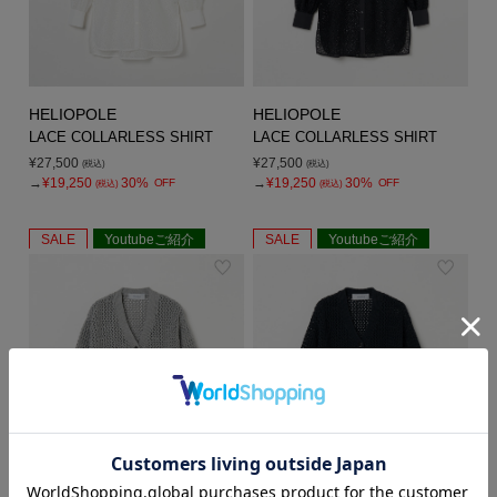
HELIOPOLE
HELIOPOLE
LACE COLLARLESS SHIRT
LACE COLLARLESS SHIRT
¥27,500
¥27,500
(税込)
(税込)
→
¥19,250
30%
→
¥19,250
30%
OFF
OFF
(税込)
(税込)
SALE
Youtubeご紹介
SALE
Youtubeご紹介