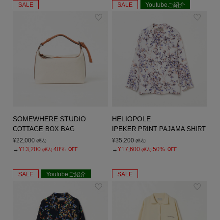
SALE
SALE
Youtubeご紹介
SOMEWHERE STUDIO
HELIOPOLE
COTTAGE BOX BAG
IPEKER PRINT PAJAMA SHIRT
¥22,000
¥35,200
(税込)
(税込)
→
¥13,200
40%
→
¥17,600
50%
OFF
OFF
(税込)
(税込)
SALE
Youtubeご紹介
SALE