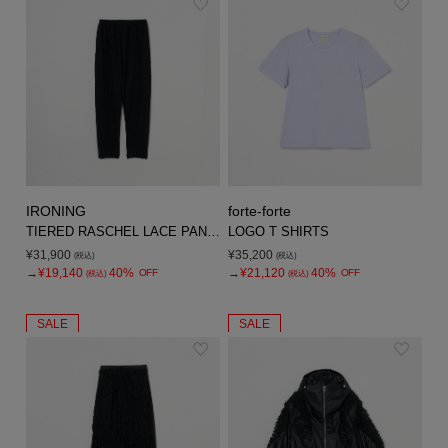
IRONING
forte-forte
TIERED RASCHEL LACE PANTS
LOGO T SHIRTS
¥31,900
¥35,200
(税込)
(税込)
→
¥19,140
40%
→
¥21,120
40%
OFF
OFF
(税込)
(税込)
SALE
SALE