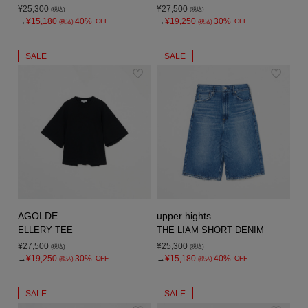
¥25,300
¥27,500
(税込)
(税込)
→
¥15,180
40%
→
¥19,250
30%
OFF
OFF
(税込)
(税込)
SALE
SALE
AGOLDE
upper hights
ELLERY TEE
THE LIAM SHORT DENIM
¥27,500
¥25,300
(税込)
(税込)
→
¥19,250
30%
→
¥15,180
40%
OFF
OFF
(税込)
(税込)
SALE
SALE