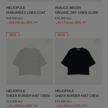
HELIOPOLE
ASAUCE MELER
DUNGAREES LINEN COAT
ORGANIC DRY LINEN SCARF
¥49,500
¥25,300
(税込)
(税込)
→
¥29,700
40%
→
¥17,710
30%
OFF
OFF
(税込)
(税込)
SALE
SALE
HELIOPOLE
HELIOPOLE
SHEER BORDER KNIT CREW NECK
SHEER BORDER KNIT CREW NECK
¥16,500
¥16,500
(税込)
(税込)
→
¥11,550
30%
→
¥11,550
30%
OFF
OFF
(税込)
(税込)