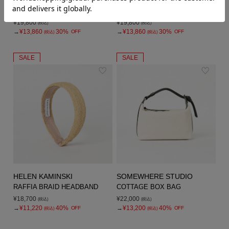
HELIOPOLE
HELIOPOLE
MESH KNIT CARDIGAN
MESH KNIT CARDIGAN
¥19,800
¥19,800
(税込)
(税込)
→
¥13,860
30%
→
¥13,860
30%
OFF
OFF
(税込)
(税込)
SALE
SALE
HELEN KAMINSKI
SOMEWHERE STUDIO
RAFFIA BRAID HEADBAND
COTTAGE BOX BAG
¥18,700
¥22,000
(税込)
(税込)
→
¥11,220
40%
→
¥13,200
40%
OFF
OFF
(税込)
(税込)