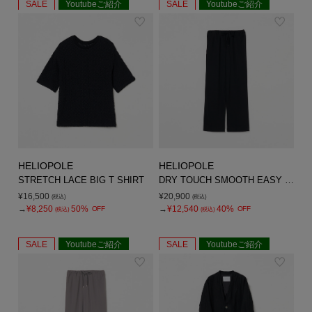
SALE
Youtubeご紹介
SALE
Youtubeご紹介
HELIOPOLE
HELIOPOLE
STRETCH LACE BIG T SHIRT
DRY TOUCH SMOOTH EASY PANTS
¥16,500
¥20,900
(税込)
(税込)
→
¥8,250
50%
→
¥12,540
40%
OFF
OFF
(税込)
(税込)
SALE
Youtubeご紹介
SALE
Youtubeご紹介