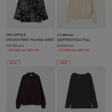
HELIOPOLE
J.J.Mercer
IPEKER PRINT PAJAMA SHIRT
SKIPPER POLO PULL
¥35,200
¥19,800
(税込)
(税込)
→
¥17,600
50%
→
¥13,860
30%
OFF
OFF
(税込)
(税込)
SALE
SALE