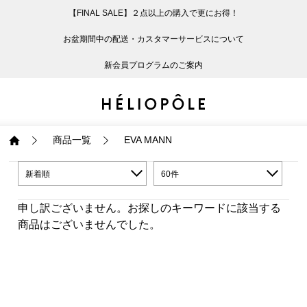
【FINAL SALE】２点以上の購入で更にお得！
戻る
戻る
戻る
戻る
戻る
戻る
戻る
戻る
戻る
戻る
戻る
戻る
戻る
戻る
戻る
戻る
戻る
戻る
戻る
戻る
戻る
お盆期間中の配送・カスタマーサービスについて
ログイン
ALL
ログイン
ALL
ジャケット・アウター
ALL
ALL（93）
ALL（601）
ALL（169）
ALL（90）
ALL（68）
ALL（59）
ALL（47）
ALL（116）
ALL（29）
ALL
ALL
ALL
ALL
ALL
ALL
新会員プログラムのご案内
新規会員登録
ジャケット・アウター
新規会員登録
ジャケット・アウター
トップス
ジャケット・アウター
コート（29）
Tシャツ・カットソー
パンツ（169）
スカート（90）
ワンピース（68）
サンダル（31）
トートバッグ（22）
傘（10）
ネックレス（9）
コート
Tシャツ・カットソ
サンダル
トートバッグ
傘
ネックレス
トップス
トップス
パンツ
トップス
ジャケット（34）
シャツ・ブラウス（1
パンプス（4）
ショルダーバッグ（
帽子（19）
ピアス・イヤリング
ジャケット
シャツ・ブラウス
パンプス
ショルダーバッグ
帽子
ピアス・イヤリング
商品一覧
EVA MANN
パンツ
パンツ
スカート
パンツ
ブルゾン（25）
ニット（168）
ブーツ（6）
かごバッグ（1）
ヘアアクセサリー（
その他アクセサリー
ブルゾン
ニット
ブーツ
かごバッグ
ヘアアクセサリー
その他アクセサリー
新着順
60件
申し訳ございません。お探しのキーワードに該当する
スカート
スカート
ワンピース
スカート
ダウンジャケット（
スウェット（9）
スニーカー（3）
その他バッグ（9）
スカーフ・ストール
ダウンジャケット
スウェット
スニーカー
その他バッグ
スカーフ・ストール
商品はございませんでした。
（41）
ワンピース
ワンピース
シューズ
ワンピース
フーディ（6）
バレエシューズ（8）
フーディ
バレエシューズ
ベルト
ベルト（11）
バッグ
バッグ
バッグ
シューズ
ベスト・ジレ（30）
レザーシューズ（1）
ベスト・ジレ
レザーシューズ
グローブ
グローブ（6）