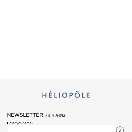
シューズ
シューズ
ファッション雑貨
バッグ
その他トップス（21
その他シューズ（2）
その他トップス
その他シューズ
ソックス・レッグウ
ソックス・レッグウェ
アクセサリー
アクセサリー
アクセサリー
ファッション雑貨
その他
その他（2）
ファッション雑貨
ファッション雑貨
アクセサリー
NEWSLETTER
メルマガ登録
Enter your email