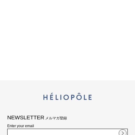
シューズ
シューズ
ファッション雑貨
バッグ
その他トップス（21
その他シューズ（2）
その他トップス
その他シューズ
ソックス・レッグウ
ソックス・レッグウェ
アクセサリー
アクセサリー
アクセサリー
ファッション雑貨
その他
その他（2）
ファッション雑貨
ファッション雑貨
アクセサリー
NEWSLETTER
メルマガ登録
Enter your email