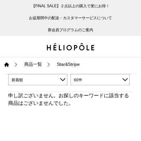
【FINAL SALE】２点以上の購入で更にお得！
戻る
戻る
戻る
戻る
戻る
戻る
戻る
戻る
戻る
戻る
戻る
戻る
戻る
戻る
戻る
戻る
戻る
戻る
戻る
戻る
戻る
お盆期間中の配送・カスタマーサービスについて
ログイン
ALL
ログイン
ALL
ジャケット・アウター
ALL
ALL（93）
ALL（601）
ALL（169）
ALL（90）
ALL（68）
ALL（59）
ALL（47）
ALL（116）
ALL（29）
ALL
ALL
ALL
ALL
ALL
ALL
新会員プログラムのご案内
新規会員登録
ジャケット・アウター
新規会員登録
ジャケット・アウター
トップス
ジャケット・アウター
コート（29）
Tシャツ・カットソー
パンツ（169）
スカート（90）
ワンピース（68）
サンダル（31）
トートバッグ（22）
傘（10）
ネックレス（9）
コート
Tシャツ・カットソ
サンダル
トートバッグ
傘
ネックレス
トップス
トップス
パンツ
トップス
ジャケット（34）
シャツ・ブラウス（1
パンプス（4）
ショルダーバッグ（
帽子（19）
ピアス・イヤリング
ジャケット
シャツ・ブラウス
パンプス
ショルダーバッグ
帽子
ピアス・イヤリング
商品一覧
Star&Stripe
パンツ
パンツ
スカート
パンツ
ブルゾン（25）
ニット（168）
ブーツ（6）
かごバッグ（1）
ヘアアクセサリー（
その他アクセサリー
ブルゾン
ニット
ブーツ
かごバッグ
ヘアアクセサリー
その他アクセサリー
新着順
60件
申し訳ございません。お探しのキーワードに該当する
スカート
スカート
ワンピース
スカート
ダウンジャケット（
スウェット（9）
スニーカー（3）
その他バッグ（9）
スカーフ・ストール
ダウンジャケット
スウェット
スニーカー
その他バッグ
スカーフ・ストール
商品はございませんでした。
（41）
ワンピース
ワンピース
シューズ
ワンピース
フーディ（6）
バレエシューズ（8）
フーディ
バレエシューズ
ベルト
ベルト（11）
バッグ
バッグ
バッグ
シューズ
ベスト・ジレ（30）
レザーシューズ（1）
ベスト・ジレ
レザーシューズ
グローブ
グローブ（6）