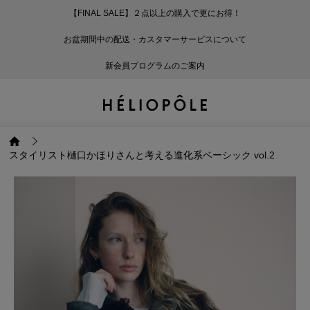
【FINAL SALE】２点以上の購入で更にお得！
戻る
戻る
戻る
戻る
戻る
戻る
戻る
戻る
戻る
戻る
戻る
戻る
戻る
戻る
戻る
戻る
戻る
戻る
戻る
戻る
戻る
お盆期間中の配送・カスタマーサービスについて
ログイン
ALL
ログイン
ALL
ジャケット・アウター
ALL
ALL（93）
ALL（601）
ALL（169）
ALL（90）
ALL（68）
ALL（59）
ALL（47）
ALL（116）
ALL（29）
ALL
ALL
ALL
ALL
ALL
ALL
新会員プログラムのご案内
新規会員登録
ジャケット・アウター
新規会員登録
ジャケット・アウター
トップス
ジャケット・アウター
コート（29）
Tシャツ・カットソー
パンツ（169）
スカート（90）
ワンピース（68）
サンダル（31）
トートバッグ（22）
傘（10）
ネックレス（9）
コート
Tシャツ・カットソ
サンダル
トートバッグ
傘
ネックレス
トップス
トップス
パンツ
トップス
ジャケット（34）
シャツ・ブラウス（1
パンプス（4）
ショルダーバッグ（
帽子（19）
ピアス・イヤリング
ジャケット
シャツ・ブラウス
パンプス
ショルダーバッグ
帽子
ピアス・イヤリング
スタイリスト樋口かほりさんと考える進化系ベーシック vol.2
パンツ
パンツ
スカート
パンツ
ブルゾン（25）
ニット（168）
ブーツ（6）
かごバッグ（1）
ヘアアクセサリー（
その他アクセサリー
ブルゾン
ニット
ブーツ
かごバッグ
ヘアアクセサリー
その他アクセサリー
スカート
スカート
ワンピース
スカート
ダウンジャケット（
スウェット（9）
スニーカー（3）
その他バッグ（9）
スカーフ・ストール
ダウンジャケット
スウェット
スニーカー
その他バッグ
スカーフ・ストール
（41）
ワンピース
ワンピース
シューズ
ワンピース
フーディ（6）
バレエシューズ（8）
フーディ
バレエシューズ
ベルト
ベルト（11）
バッグ
バッグ
バッグ
シューズ
ベスト・ジレ（30）
レザーシューズ（1）
ベスト・ジレ
レザーシューズ
グローブ
グローブ（6）