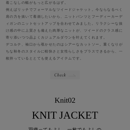
着こなしの幅がもっと広がるはず。
例えばリッチでフォーマルなツイードジャケット。今ならなるべく
肩の力を抜いて着崩したいから、ニットパンツとフーディーカーデ
ィガンのニットセットアップを合わせてみました。リラクシーな抜
け感の中に上質さも備えた肉厚なニットが、ツイードのクラス感に
寄り添いつつ品よくカジュアルダウンを叶えてくれます。
デコルテ、袖口から覗かせたのはシアーなカットソー。重くなりが
ちな秋冬のスタイルに軽快さと女性らしさをプラスできるから、一
枚持っているととても使えるアイテムです。
Knit02
KNIT JACKET
羽織ってもよし、一枚でもよしの