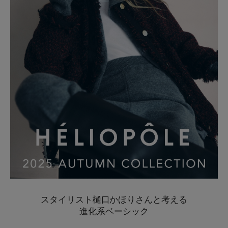
シューズ
シューズ
ファッション雑貨
バッグ
その他トップス（21
その他シューズ（2）
その他トップス
その他シューズ
ソックス・レッグウ
ソックス・レッグウェ
アクセサリー
アクセサリー
アクセサリー
ファッション雑貨
その他
その他（2）
ファッション雑貨
ファッション雑貨
アクセサリー
スタイリスト樋口かほりさんと考える
進化系ベーシック