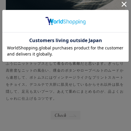
今シーズンは、アウター感覚でも着られる地厚なニットジャケット
が豊作の兆し。エリオポールのヘリンボーン編みのニットジャケッ
トは、ウエストロープや金ボタンのアクセントが効いて、ヒップが
隠れるくらいの丈感がボトムスを選ばず合わせやすい。シンプルな
スタイルに羽織るだけでも様になる、使えるアイテムですね。
今回はあえて、潔く一枚で。本格的に寒くなる前の時期に、こんな
ふうにニットトップスとして着るのも素敵だと思います。ぎっしり
高密度なニットの風合い、燻金のボタンやロープベルトのムードか
ら連想して、ボトムスにはヴィンテージライクなプリントスカート
をチョイス。デコルテで大胆に肌見せしているからそれ以外は肌を
隠して、足元も太いブーツ。あえて重めにまとめるのが、品よくお
しゃれに仕上げるコツです。