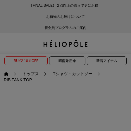
【FINAL SALE】２点以上の購入で更にお得！
戻る
戻る
戻る
戻る
戻る
戻る
戻る
戻る
戻る
戻る
戻る
戻る
戻る
戻る
戻る
戻る
戻る
戻る
戻る
戻る
戻る
お荷物のお届けについて
ログイン
ALL
ログイン
ALL
ジャケット・アウター
ALL
ALL（86）
ALL（585）
ALL（163）
ALL（86）
ALL（66）
ALL（59）
ALL（48）
ALL（115）
ALL（29）
ALL
ALL
ALL
ALL
ALL
ALL
新会員プログラムのご案内
新規会員登録
ジャケット・アウター
新規会員登録
ジャケット・アウター
トップス
ジャケット・アウター
コート（29）
Tシャツ・カットソー
パンツ（163）
スカート（86）
ワンピース（66）
サンダル（31）
トートバッグ（22）
傘（10）
ネックレス（9）
コート
Tシャツ・カットソ
サンダル
トートバッグ
傘
ネックレス
トップス
トップス
パンツ
トップス
ジャケット（31）
シャツ・ブラウス（1
パンプス（4）
ショルダーバッグ（
帽子（19）
ピアス・イヤリング
ジャケット
シャツ・ブラウス
パンプス
ショルダーバッグ
帽子
ピアス・イヤリング
BUY2 10％OFF
晴雨兼用傘
新着アイテム
パンツ
パンツ
スカート
パンツ
ブルゾン（21）
ニット（164）
ブーツ（6）
かごバッグ（1）
ヘアアクセサリー（
その他アクセサリー
ブルゾン
ニット
ブーツ
かごバッグ
ヘアアクセサリー
その他アクセサリー
トップス
Tシャツ・カットソー
RIB TANK TOP
スカート
スカート
ワンピース
スカート
ダウンジャケット（
スウェット（9）
スニーカー（3）
その他バッグ（10）
スカーフ・ストール
ダウンジャケット
スウェット
スニーカー
その他バッグ
スカーフ・ストール
（41）
ワンピース
ワンピース
シューズ
ワンピース
フーディ（6）
バレエシューズ（8）
フーディ
バレエシューズ
ベルト
ベルト（11）
バッグ
バッグ
バッグ
シューズ
ベスト・ジレ（28）
レザーシューズ（1）
ベスト・ジレ
レザーシューズ
グローブ
グローブ（6）