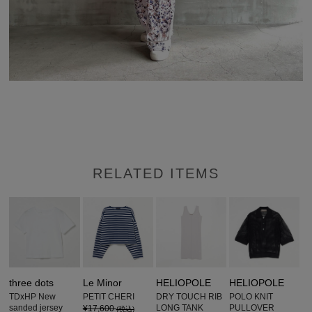
RELATED ITEMS
three dots
Le Minor
HELIOPOLE
HELIOPOLE
TDxHP New
PETIT CHERI
DRY TOUCH RIB
POLO KNIT
sanded jersey
LONG TANK
PULLOVER
¥17,600
(税込)