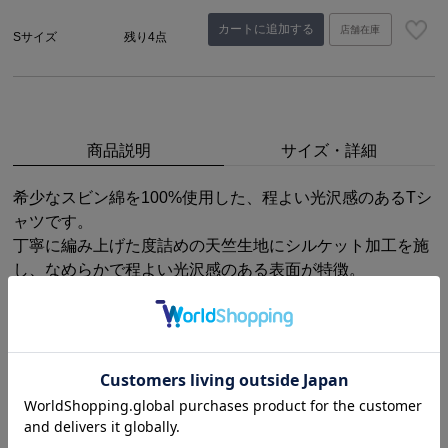
カートに追加する
店舗在庫
Sサイズ
残り4点
商品説明
サイズ・詳細
希少なスビン綿を100%使用した、程よい光沢感のあるTシ
ャツです。
丁寧に編み上げた度詰めの天竺生地にシルケット加工を施
し、なめらかで程よい光沢感のある表面が特徴。
素材の良さをより体感して頂きたく、着心地を重視し、両
脇の接ぎを無くし背中接ぎのディテールを採用。
肌ざわりがやさしくストレスフリーな着心地に仕上げてい
ます。
レギュラーフィットで、適度なドレープ感があり、カジュ
アルからちょっとしたドレスアップまで幅広くお使いいた
だけます。