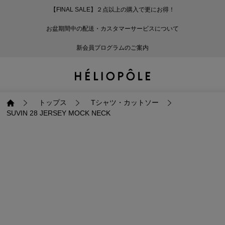
【FINAL SALE】２点以上の購入で更にお得！
戻る
戻る
戻る
戻る
戻る
戻る
戻る
戻る
戻る
戻る
戻る
戻る
戻る
戻る
戻る
戻る
戻る
戻る
戻る
戻る
戻る
お盆期間中の配送・カスタマーサービスについて
ログイン
ALL
ログイン
ALL
ジャケット・アウター
ALL
ALL（93）
ALL（601）
ALL（168）
ALL（90）
ALL（67）
ALL（59）
ALL（47）
ALL（116）
ALL（29）
ALL
ALL
ALL
ALL
ALL
ALL
新会員プログラムのご案内
新規会員登録
ジャケット・アウター
新規会員登録
ジャケット・アウター
トップス
ジャケット・アウター
コート（29）
Tシャツ・カットソー
パンツ（168）
スカート（90）
ワンピース（67）
サンダル（31）
トートバッグ（22）
傘（10）
ネックレス（9）
コート
Tシャツ・カットソ
サンダル
トートバッグ
傘
ネックレス
トップス
トップス
パンツ
トップス
ジャケット（34）
シャツ・ブラウス（1
パンプス（4）
ショルダーバッグ（
帽子（19）
ピアス・イヤリング
ジャケット
シャツ・ブラウス
パンプス
ショルダーバッグ
帽子
ピアス・イヤリング
トップス
Tシャツ・カットソー
SUVIN 28 JERSEY MOCK NECK
パンツ
パンツ
スカート
パンツ
ブルゾン（25）
ニット（168）
ブーツ（6）
かごバッグ（1）
ヘアアクセサリー（
その他アクセサリー
ブルゾン
ニット
ブーツ
かごバッグ
ヘアアクセサリー
その他アクセサリー
スカート
スカート
ワンピース
スカート
ダウンジャケット（
スウェット（9）
スニーカー（3）
その他バッグ（9）
スカーフ・ストール
ダウンジャケット
スウェット
スニーカー
その他バッグ
スカーフ・ストール
（41）
ワンピース
ワンピース
シューズ
ワンピース
フーディ（6）
バレエシューズ（8）
フーディ
バレエシューズ
ベルト
ベルト（11）
バッグ
バッグ
バッグ
シューズ
ベスト・ジレ（30）
レザーシューズ（1）
ベスト・ジレ
レザーシューズ
グローブ
グローブ（6）