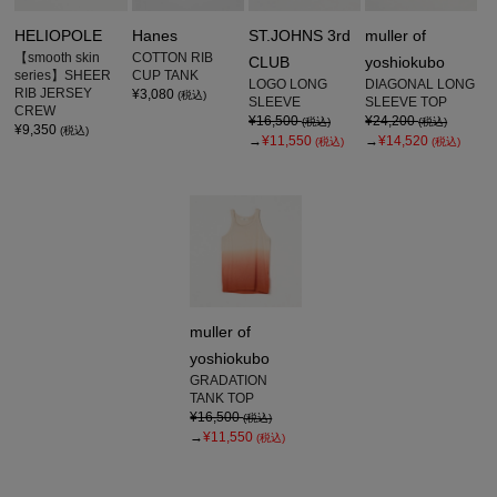
HELIOPOLE
Hanes
ST.JOHNS 3rd
muller of
【smooth skin
COTTON RIB
CLUB
yoshiokubo
series】SHEER
CUP TANK
LOGO LONG
DIAGONAL LONG
RIB JERSEY
¥3,080
(税込)
SLEEVE
SLEEVE TOP
CREW
¥16,500
¥24,200
(税込)
(税込)
¥9,350
(税込)
→
¥11,550
→
¥14,520
(税込)
(税込)
muller of
yoshiokubo
GRADATION
TANK TOP
¥16,500
(税込)
→
¥11,550
(税込)