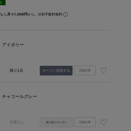
紹介
なら
月々1,008円
から。分割手数料無料
アイボリー
残り1点
カートに追加する
店舗在庫
チャコールグレー
在庫なし
店舗在庫