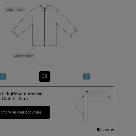
Width
40cm
Length
60cm
38
m 51kgRecommended
Crotch -3cm
ut more on your body type