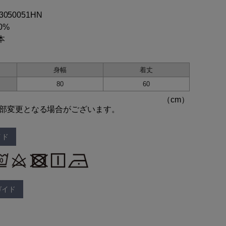
03050051HN
0%
本
身幅
着丈
80
60
部変更となる場合がございます。
イド
ガイド