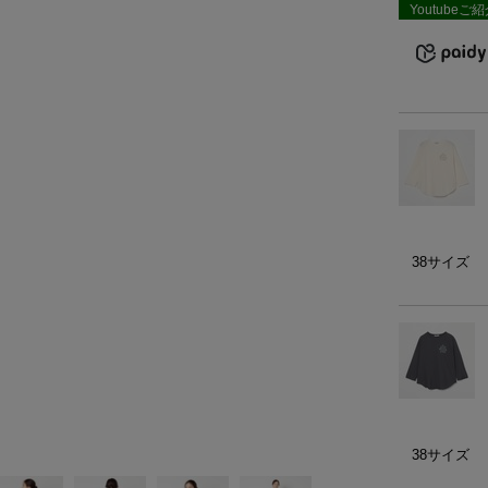
Youtubeご
）
ェア
ア（22）
38サイズ
38サイズ