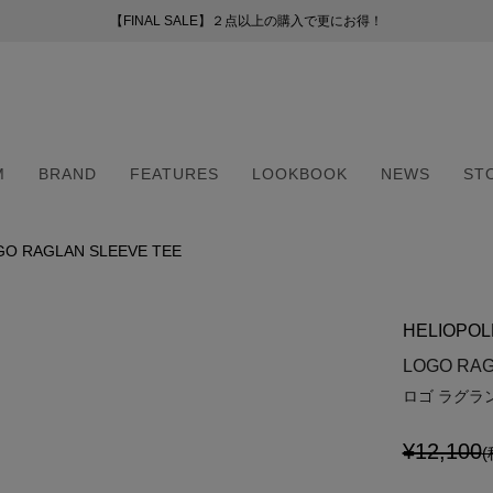
【FINAL SALE】２点以上の購入で更にお得！
【FINAL SALE】２点以上の購入で更にお得！
お荷物のお届けについて
新会員プログラムのご案内
（255）
ー
M
BRAND
FEATURES
LOOKBOOK
NEWS
ST
41）
8）
（6）
GO RAGLAN SLEEVE TEE
M
BRAND
FEATURES
LOOKBOOK
NEWS
ST
2）
（6）
HELIOPOL
5）
・マフラー
・マフラー
LOGO RAG
ロゴ ラグラ
¥12,100
(