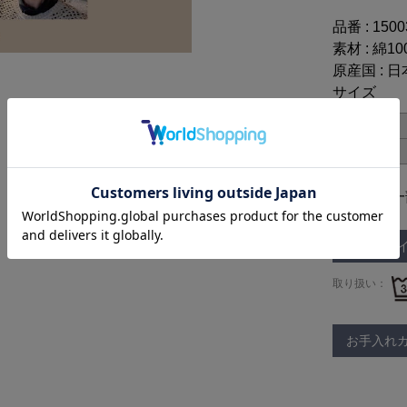
品番 : 150
素材 : 綿10
原産国 : 日
サイズ
38
※仕様は一
サイズガ
取り扱い：
お手入れ