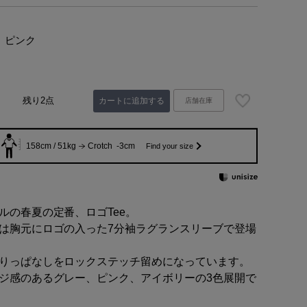
ピンク
残り2点
カートに追加する
店舗在庫
158cm / 51kg
Crotch -3cm
Find your size
ルの春夏の定番、ロゴTee。
は胸元にロゴの入った7分袖ラグランスリーブで登場
りっぱなしをロックステッチ留めになっています。
ジ感のあるグレー、ピンク、アイボリーの3色展開で