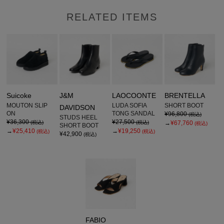
RELATED ITEMS
Suicoke
J&M
LAOCOONTE
BRENTELLA
MOUTON SLIP
LUDA SOFIA
SHORT BOOT
DAVIDSON
ON
TONG SANDAL
¥96,800
(税込)
STUDS HEEL
¥36,300
¥27,500
(税込)
(税込)
→
¥67,760
(税込)
SHORT BOOT
→
¥25,410
→
¥19,250
(税込)
(税込)
¥42,900
(税込)
FABIO