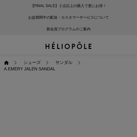
【FINAL SALE】２点以上の購入で更にお得！
戻る
戻る
戻る
戻る
戻る
戻る
戻る
戻る
戻る
戻る
戻る
戻る
戻る
戻る
戻る
戻る
戻る
戻る
戻る
戻る
戻る
お盆期間中の配送・カスタマーサービスについて
ログイン
ALL
ログイン
ALL
ジャケット・アウター
ALL
ALL（93）
ALL（601）
ALL（168）
ALL（89）
ALL（65）
ALL（59）
ALL（47）
ALL（115）
ALL（29）
ALL
ALL
ALL
ALL
ALL
ALL
新会員プログラムのご案内
新規会員登録
ジャケット・アウター
新規会員登録
ジャケット・アウター
トップス
ジャケット・アウター
コート（29）
Tシャツ・カットソー
パンツ（168）
スカート（89）
ワンピース（65）
サンダル（31）
トートバッグ（22）
傘（10）
ネックレス（9）
コート
Tシャツ・カットソ
サンダル
トートバッグ
傘
ネックレス
トップス
トップス
パンツ
トップス
ジャケット（34）
シャツ・ブラウス（1
パンプス（4）
ショルダーバッグ（
帽子（19）
ピアス・イヤリング
ジャケット
シャツ・ブラウス
パンプス
ショルダーバッグ
帽子
ピアス・イヤリング
シューズ
サンダル
A.EMERY JALEN SANDAL
パンツ
パンツ
スカート
パンツ
ブルゾン（25）
ニット（168）
ブーツ（6）
かごバッグ（1）
ヘアアクセサリー（
その他アクセサリー
ブルゾン
ニット
ブーツ
かごバッグ
ヘアアクセサリー
その他アクセサリー
スカート
スカート
ワンピース
スカート
ダウンジャケット（
スウェット（9）
スニーカー（3）
その他バッグ（9）
スカーフ・ストール
ダウンジャケット
スウェット
スニーカー
その他バッグ
スカーフ・ストール
（41）
ワンピース
ワンピース
シューズ
ワンピース
フーディ（6）
バレエシューズ（8）
フーディ
バレエシューズ
ベルト
ベルト（10）
バッグ
バッグ
バッグ
シューズ
ベスト・ジレ（30）
レザーシューズ（1）
ベスト・ジレ
レザーシューズ
グローブ
グローブ（6）