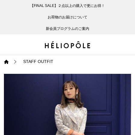
【FINAL SALE】２点以上の購入で更にお得！
戻る
戻る
戻る
戻る
戻る
戻る
戻る
戻る
戻る
戻る
戻る
戻る
戻る
戻る
戻る
戻る
戻る
戻る
戻る
戻る
戻る
お荷物のお届けについて
ログイン
ALL
ログイン
ALL
ジャケット・アウター
ALL
ALL（87）
ALL（586）
ALL（165）
ALL（86）
ALL（66）
ALL（59）
ALL（48）
ALL（116）
ALL（29）
ALL
ALL
ALL
ALL
ALL
ALL
新会員プログラムのご案内
新規会員登録
ジャケット・アウター
新規会員登録
ジャケット・アウター
トップス
ジャケット・アウター
コート（29）
Tシャツ・カットソー
パンツ（165）
スカート（86）
ワンピース（66）
サンダル（31）
トートバッグ（22）
傘（10）
ネックレス（9）
コート
Tシャツ・カットソ
サンダル
トートバッグ
傘
ネックレス
トップス
トップス
パンツ
トップス
ジャケット（32）
シャツ・ブラウス（1
パンプス（4）
ショルダーバッグ（
帽子（19）
ピアス・イヤリング
ジャケット
シャツ・ブラウス
パンプス
ショルダーバッグ
帽子
ピアス・イヤリング
STAFF OUTFIT
パンツ
パンツ
スカート
パンツ
ブルゾン（21）
ニット（164）
ブーツ（6）
かごバッグ（1）
ヘアアクセサリー（
その他アクセサリー
ブルゾン
ニット
ブーツ
かごバッグ
ヘアアクセサリー
その他アクセサリー
スカート
スカート
ワンピース
スカート
ダウンジャケット（
スウェット（9）
スニーカー（3）
その他バッグ（10）
スカーフ・ストール
ダウンジャケット
スウェット
スニーカー
その他バッグ
スカーフ・ストール
（41）
ワンピース
ワンピース
シューズ
ワンピース
フーディ（6）
バレエシューズ（8）
フーディ
バレエシューズ
ベルト
ベルト（11）
バッグ
バッグ
バッグ
シューズ
ベスト・ジレ（28）
レザーシューズ（1）
ベスト・ジレ
レザーシューズ
グローブ
グローブ（6）