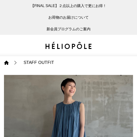
【FINAL SALE】２点以上の購入で更にお得！
戻る
戻る
戻る
戻る
戻る
戻る
戻る
戻る
戻る
戻る
戻る
戻る
戻る
戻る
戻る
戻る
戻る
戻る
戻る
戻る
戻る
お荷物のお届けについて
ログイン
ALL
ログイン
ALL
ジャケット・アウター
ALL
ALL（87）
ALL（586）
ALL（165）
ALL（86）
ALL（66）
ALL（59）
ALL（48）
ALL（116）
ALL（29）
ALL
ALL
ALL
ALL
ALL
ALL
新会員プログラムのご案内
新規会員登録
ジャケット・アウター
新規会員登録
ジャケット・アウター
トップス
ジャケット・アウター
コート（29）
Tシャツ・カットソー
パンツ（165）
スカート（86）
ワンピース（66）
サンダル（31）
トートバッグ（22）
傘（10）
ネックレス（9）
コート
Tシャツ・カットソ
サンダル
トートバッグ
傘
ネックレス
トップス
トップス
パンツ
トップス
ジャケット（32）
シャツ・ブラウス（1
パンプス（4）
ショルダーバッグ（
帽子（19）
ピアス・イヤリング
ジャケット
シャツ・ブラウス
パンプス
ショルダーバッグ
帽子
ピアス・イヤリング
STAFF OUTFIT
パンツ
パンツ
スカート
パンツ
ブルゾン（21）
ニット（164）
ブーツ（6）
かごバッグ（1）
ヘアアクセサリー（
その他アクセサリー
ブルゾン
ニット
ブーツ
かごバッグ
ヘアアクセサリー
その他アクセサリー
スカート
スカート
ワンピース
スカート
ダウンジャケット（
スウェット（9）
スニーカー（3）
その他バッグ（10）
スカーフ・ストール
ダウンジャケット
スウェット
スニーカー
その他バッグ
スカーフ・ストール
（41）
ワンピース
ワンピース
シューズ
ワンピース
フーディ（6）
バレエシューズ（8）
フーディ
バレエシューズ
ベルト
ベルト（11）
バッグ
バッグ
バッグ
シューズ
ベスト・ジレ（28）
レザーシューズ（1）
ベスト・ジレ
レザーシューズ
グローブ
グローブ（6）