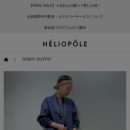
【FINAL SALE】２点以上の購入で更にお得！
戻る
戻る
戻る
戻る
戻る
戻る
戻る
戻る
戻る
戻る
戻る
戻る
戻る
戻る
戻る
戻る
戻る
戻る
戻る
戻る
戻る
お盆期間中の配送・カスタマーサービスについて
ログイン
ALL
ログイン
ALL
ジャケット・アウター
ALL
ALL（93）
ALL（601）
ALL（168）
ALL（89）
ALL（65）
ALL（59）
ALL（47）
ALL（115）
ALL（29）
ALL
ALL
ALL
ALL
ALL
ALL
新会員プログラムのご案内
新規会員登録
ジャケット・アウター
新規会員登録
ジャケット・アウター
トップス
ジャケット・アウター
コート（29）
Tシャツ・カットソー
パンツ（168）
スカート（89）
ワンピース（65）
サンダル（31）
トートバッグ（22）
傘（10）
ネックレス（9）
コート
Tシャツ・カットソ
サンダル
トートバッグ
傘
ネックレス
トップス
トップス
パンツ
トップス
ジャケット（34）
シャツ・ブラウス（1
パンプス（4）
ショルダーバッグ（
帽子（19）
ピアス・イヤリング
ジャケット
シャツ・ブラウス
パンプス
ショルダーバッグ
帽子
ピアス・イヤリング
STAFF OUTFIT
パンツ
パンツ
スカート
パンツ
ブルゾン（25）
ニット（168）
ブーツ（6）
かごバッグ（1）
ヘアアクセサリー（
その他アクセサリー
ブルゾン
ニット
ブーツ
かごバッグ
ヘアアクセサリー
その他アクセサリー
スカート
スカート
ワンピース
スカート
ダウンジャケット（
スウェット（9）
スニーカー（3）
その他バッグ（9）
スカーフ・ストール
ダウンジャケット
スウェット
スニーカー
その他バッグ
スカーフ・ストール
（41）
ワンピース
ワンピース
シューズ
ワンピース
フーディ（6）
バレエシューズ（8）
フーディ
バレエシューズ
ベルト
ベルト（10）
バッグ
バッグ
バッグ
シューズ
ベスト・ジレ（30）
レザーシューズ（1）
ベスト・ジレ
レザーシューズ
グローブ
グローブ（6）