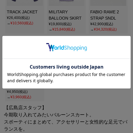
TRACK JACKET
MILITARY
FABIO RAME 2
¥26,400(税込)
BALLOON SKIRT
STRAP SNDL
→
¥10,560(税込)
¥19,800(税込)
¥42,900(税込)
→
¥15,840(税込)
→
¥34,320(税込)
Drifter PELEE
POUCH
¥4,950(税込)
→
¥3,960(税込)
【広島店スタッフ】
今期取り入れてみたいバルーンスカート。
スポーティにまとめて、アクセサリーと女性的な足元でバ
ランスを。