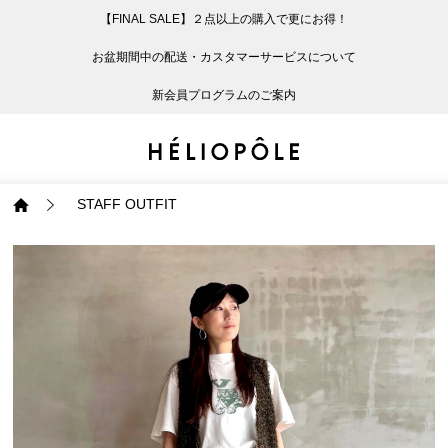
【FINAL SALE】２点以上の購入で更にお得！
戻る
戻る
戻る
戻る
戻る
戻る
戻る
戻る
戻る
戻る
戻る
戻る
戻る
戻る
戻る
戻る
戻る
戻る
戻る
戻る
戻る
お盆期間中の配送・カスタマーサービスについて
ログイン
ALL
ログイン
ALL
ジャケット・アウター
ALL
ALL（87）
ALL（600）
ALL（168）
ALL（89）
ALL（64）
ALL（59）
ALL（47）
ALL（115）
ALL（29）
ALL
ALL
ALL
ALL
ALL
ALL
新会員プログラムのご案内
新規会員登録
ジャケット・アウター
新規会員登録
ジャケット・アウター
トップス
ジャケット・アウター
コート（29）
Tシャツ・カットソー
パンツ（168）
スカート（89）
ワンピース（64）
サンダル（31）
トートバッグ（22）
傘（10）
ネックレス（9）
コート
Tシャツ・カットソ
サンダル
トートバッグ
傘
ネックレス
トップス
トップス
パンツ
トップス
ジャケット（31）
シャツ・ブラウス（1
パンプス（4）
ショルダーバッグ（
帽子（19）
ピアス・イヤリング
ジャケット
シャツ・ブラウス
パンプス
ショルダーバッグ
帽子
ピアス・イヤリング
STAFF OUTFIT
パンツ
パンツ
スカート
パンツ
ブルゾン（22）
ニット（168）
ブーツ（6）
かごバッグ（1）
ヘアアクセサリー（
その他アクセサリー
ブルゾン
ニット
ブーツ
かごバッグ
ヘアアクセサリー
その他アクセサリー
スカート
スカート
ワンピース
スカート
ダウンジャケット（
スウェット（9）
スニーカー（3）
その他バッグ（9）
スカーフ・ストール
ダウンジャケット
スウェット
スニーカー
その他バッグ
スカーフ・ストール
（41）
ワンピース
ワンピース
シューズ
ワンピース
フーディ（6）
バレエシューズ（8）
フーディ
バレエシューズ
ベルト
ベルト（10）
バッグ
バッグ
バッグ
シューズ
ベスト・ジレ（30）
レザーシューズ（1）
ベスト・ジレ
レザーシューズ
グローブ
グローブ（6）