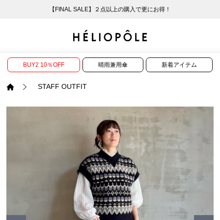
【FINAL SALE】２点以上の購入で更にお得！
戻る
戻る
戻る
戻る
戻る
戻る
戻る
戻る
戻る
戻る
戻る
戻る
戻る
戻る
戻る
戻る
戻る
戻る
戻る
戻る
戻る
ログイン
ALL
ログイン
ALL
ジャケット・アウター
ALL
ALL（86）
ALL（585）
ALL（163）
ALL（86）
ALL（66）
ALL（59）
ALL（48）
ALL（117）
ALL（29）
ALL
ALL
ALL
ALL
ALL
ALL
BUY2 10％OFF
晴雨兼用傘
新着アイテム
新規会員登録
ジャケット・アウター
新規会員登録
ジャケット・アウター
トップス
ジャケット・アウター
コート（29）
Tシャツ・カットソー
パンツ（163）
スカート（86）
ワンピース（66）
サンダル（31）
トートバッグ（22）
傘（10）
ネックレス（9）
コート
Tシャツ・カットソ
サンダル
トートバッグ
傘
ネックレス
STAFF OUTFIT
トップス
トップス
パンツ
トップス
ジャケット（31）
シャツ・ブラウス（1
パンプス（4）
ショルダーバッグ（
帽子（21）
ピアス・イヤリング
ジャケット
シャツ・ブラウス
パンプス
ショルダーバッグ
帽子
ピアス・イヤリング
パンツ
パンツ
スカート
パンツ
ブルゾン（21）
ニット（164）
ブーツ（6）
かごバッグ（1）
ヘアアクセサリー（
その他アクセサリー
ブルゾン
ニット
ブーツ
かごバッグ
ヘアアクセサリー
その他アクセサリー
スカート
スカート
ワンピース
スカート
ダウンジャケット（
スウェット（9）
スニーカー（3）
その他バッグ（10）
スカーフ・ストール
ダウンジャケット
スウェット
スニーカー
その他バッグ
スカーフ・ストール
（41）
ワンピース
ワンピース
シューズ
ワンピース
フーディ（6）
バレエシューズ（8）
フーディ
バレエシューズ
ベルト
ベルト（11）
バッグ
バッグ
バッグ
シューズ
ベスト・ジレ（28）
レザーシューズ（1）
ベスト・ジレ
レザーシューズ
グローブ
グローブ（6）